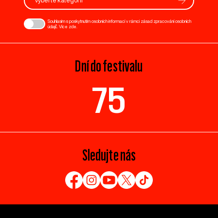
Vyberte kategorii
Souhlasím s poskytnutím osobních informací v rámci zásad zpracování osobních
údajů. Více
zde
.
Dní do festivalu
75
Sledujte nás