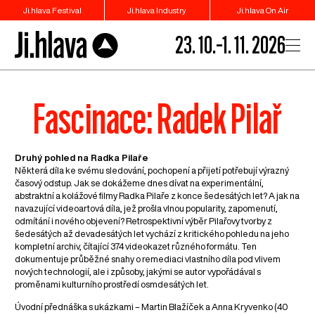
Ji.hlava Festival
Ji.hlava Industry
Ji.hlava On Air
23. 10.–1. 11. 2026
Fascinace: Radek Pilař
Druhý pohled na Radka Pilaře
Některá díla ke svému sledování, pochopení a přijetí potřebují výrazný
časový odstup. Jak se dokážeme dnes dívat na experimentální,
abstraktní a kolážové filmy Radka Pilaře z konce šedesátých let? A jak na
navazující videoartová díla, jež prošla vlnou popularity, zapomenutí,
odmítání i nového objevení? Retrospektivní výběr Pilařovy tvorby z
šedesátých až devadesátých let vychází z kritického pohledu na jeho
kompletní archiv, čítající 374 videokazet různého formátu. Ten
dokumentuje průběžné snahy o remediaci vlastního díla pod vlivem
nových technologií, ale i způsoby, jakými se autor vypořádával s
proměnami kulturního prostředí osmdesátých let.
Úvodní přednáška s ukázkami – Martin Blažíček a Anna Kryvenko (40