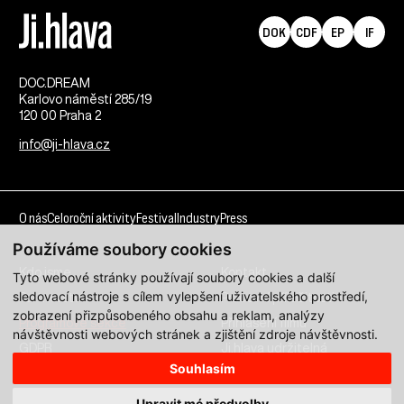
DOK
CDF
EP
IF
DOC.DREAM​
Karlovo náměstí 285/19
120 00 Praha 2
info@ji-hlava.cz
O nás
Celoroční aktivity
Festival
Industry
Press
Používáme soubory cookies
Kdo jsme
Kontakt
Tyto webové stránky používají soubory cookies a další
sledovací nástroje s cílem vylepšení uživatelského prostředí,
Partnerství
Pracovní příležitosti
zobrazení přizpůsobeného obsahu a reklam, analýzy
Programové sekce
Přihlášení filmu
návštěvnosti webových stránek a zjištění zdroje návštěvnosti.
GDPR
Ji.hlava udržitelná
Souhlasím
Všechna práva vyhrazena DOC.DREAM services s. r. o.
Upravit mé předvolby