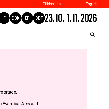
Přihlásit se
English
23. 10.–1. 11. 2026
IF
DOK
EP
CDF
reditace.
u Eventival Account.