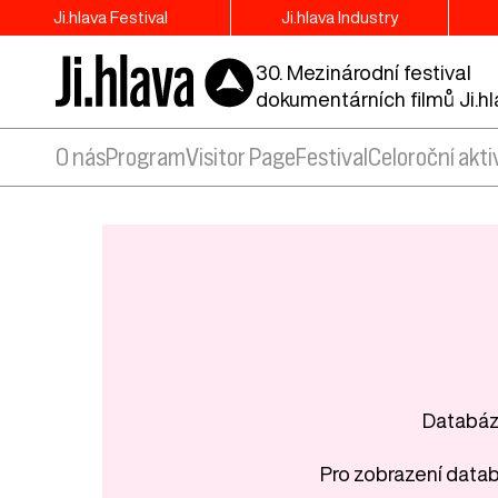
Ji.hlava Festival
Ji.hlava Industry
30. Mezinárodní festival
dokumentárních filmů Ji.h
O nás
Program
Visitor Page
Festival
Celoroční akti
Databáze
Pro zobrazení datab