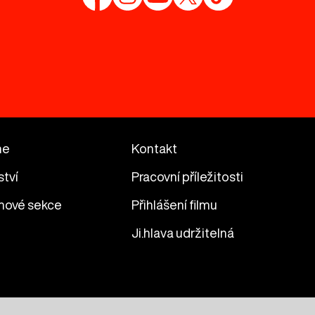
me
Kontakt
ství
Pracovní příležitosti
mové sekce
Přihlášení filmu
Ji.hlava udržitelná