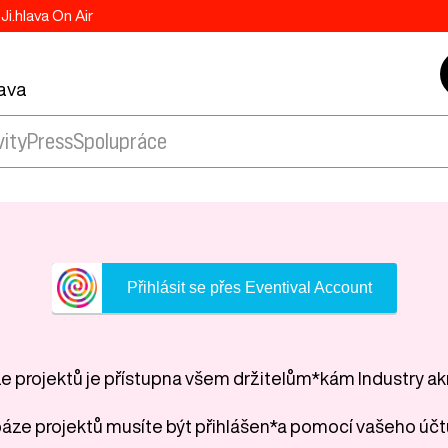
Ji.hlava On Air
lava
vity
Press
Spolupráce
Přihlásit se přes Eventival Account
 projektů je přístupna všem držitelům*kám Industry ak
áze projektů musíte být přihlášen*a pomocí vašeho účt