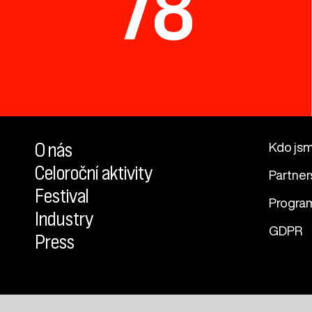
78
O nás
Kdo js
Celoroční aktivity
Partner
Festival
Progra
Industry
GDPR
Press