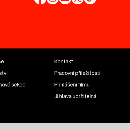
me
Kontakt
ství
Pracovní příležitosti
mové sekce
Přihlášení filmu
Ji.hlava udržitelná