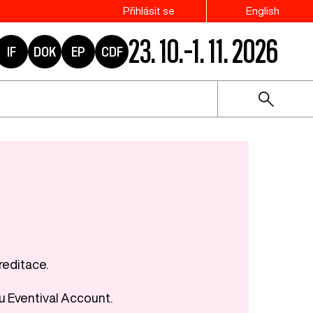
Přihlásit se
English
23. 10.–1. 11. 2026
IF
DOK
EP
CDF
reditace.
u Eventival Account.