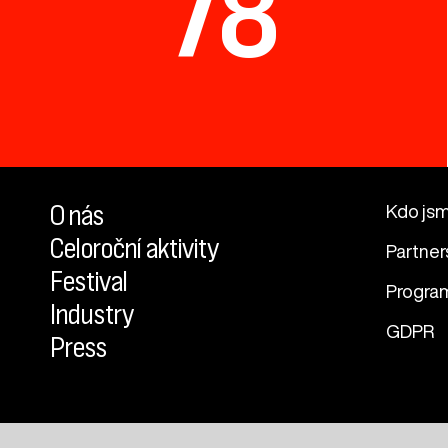
78
O nás
Kdo js
Celoroční aktivity
Partner
Festival
Progra
Industry
GDPR
Press