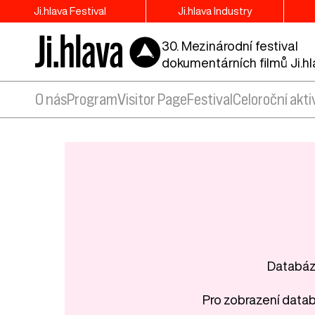
Ji.hlava Festival
Ji.hlava Industry
30. Mezinárodní festival
dokumentárních filmů Ji.h
O nás
Program
Visitor Page
Festival
Celoroční akti
Databáze
Pro zobrazení datab