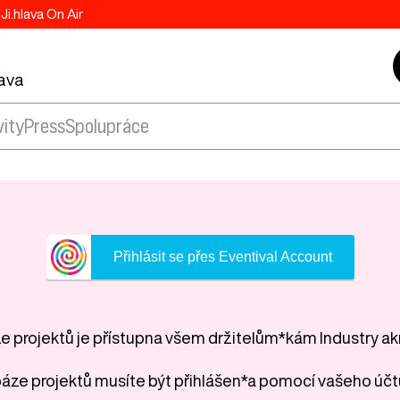
Ji.hlava On Air
lava
vity
Press
Spolupráce
Přihlásit se přes Eventival Account
 projektů je přístupna všem držitelům*kám Industry ak
áze projektů musíte být přihlášen*a pomocí vašeho účt