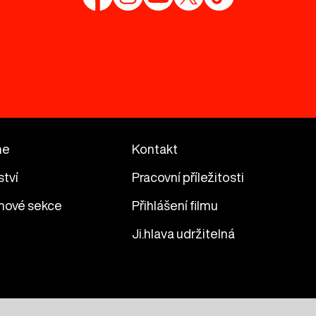
me
Kontakt
ství
Pracovní příležitosti
mové sekce
Přihlášení filmu
Ji.hlava udržitelná