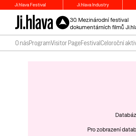
Ji.hlava Festival
Ji.hlava Industry
30. Mezinárodní festival
dokumentárních filmů Ji.h
O nás
Program
Visitor Page
Festival
Celoroční akti
Databáze
Pro zobrazení datab