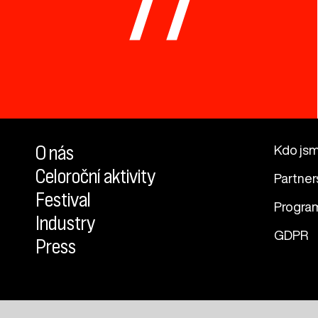
77
O nás
Kdo js
Celoroční aktivity
Partner
Festival
Progra
Industry
GDPR
Press