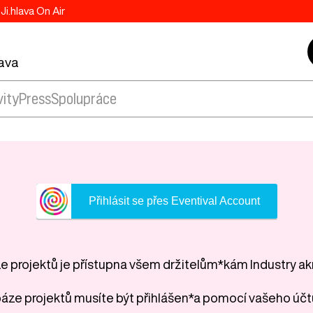
Ji.hlava On Air
lava
vity
Press
Spolupráce
Přihlásit se přes Eventival Account
 projektů je přístupna všem držitelům*kám Industry ak
áze projektů musíte být přihlášen*a pomocí vašeho účt