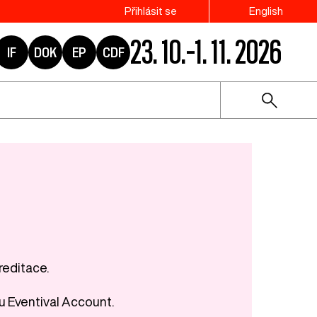
Přihlásit se
English
23. 10.–1. 11. 2026
IF
DOK
EP
CDF
reditace.
u Eventival Account.