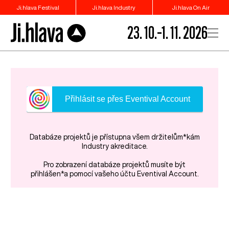
Ji.hlava Festival
Ji.hlava Industry
Ji.hlava On Air
23. 10.–1. 11. 2026
Přihlásit se přes Eventival Account
Databáze projektů je přístupna všem držitelům*kám
Industry akreditace.
Pro zobrazení databáze projektů musíte být
přihlášen*a pomocí vašeho účtu Eventival Account.