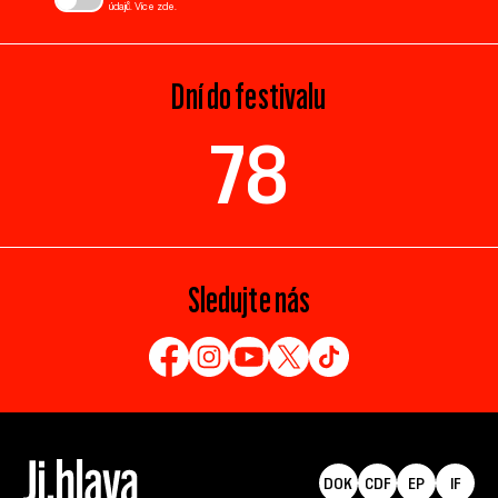
údajů. Více
zde
.
Dní do festivalu
78
Sledujte nás
DOK
CDF
EP
IF