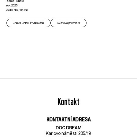
země: Tunisko
rok: 2025
délka filmu: 84 min.
Ji.hlava Online, První světla
Světová premiéra
Kontakt
KONTAKTNÍ ADRESA
DOC.DREAM​
Karlovo náměstí 285/19