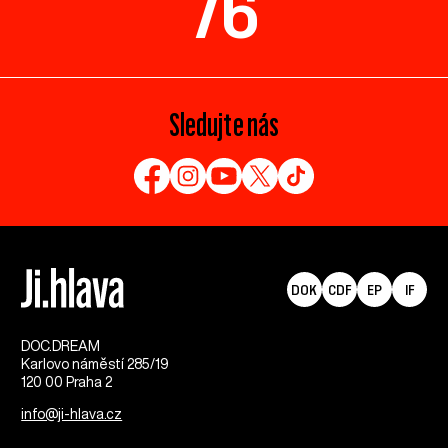
76
Sledujte nás
DOK
CDF
EP
IF
DOC.DREAM​
Karlovo náměstí 285/19
120 00 Praha 2
info@ji-hlava.cz