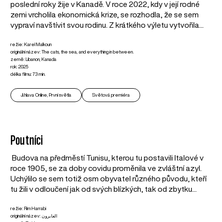
poslední roky žije v Kanadě. V roce 2022, kdy v její rodné
zemi vrcholila ekonomická krize, se rozhodla, že se sem
vypraví navštívit svou rodinu. Z krátkého výletu vytvořila...
režie: Karel Malkoun
originální název: The cats, the sea, and everything in between.
země: Libanon, Kanada
rok: 2025
délka filmu: 73 min.
Ji.hlava Online, První světla
Světová premiéra
Poutníci
Budova na předměstí Tunisu, kterou tu postavili Italové v
roce 1905, se za doby covidu proměnila ve zvláštní azyl.
Uchýlilo se sem totiž osm obyvatel různého původu, kteří
tu žili v odloučení jak od svých blízkých, tak od zbytku...
režie: Rim Harrabi
originální název: العابرون