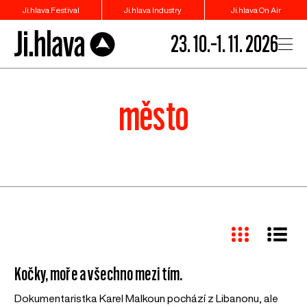
Ji.hlava Festival
Ji.hlava Industry
Ji.hlava On Air
23. 10.–1. 11. 2026
město
Kočky, moře a všechno mezi tím.
Dokumentaristka Karel Malkoun pochází z Libanonu, ale