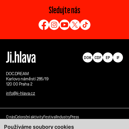
Sledujte nás
DOK
CDF
EP
IF
DOC.DREAM​
Karlovo náměstí 285/19
120 00 Praha 2
info@ji-hlava.cz
O nás
Celoroční aktivity
Festival
Industry
Press
Používáme soubory cookies