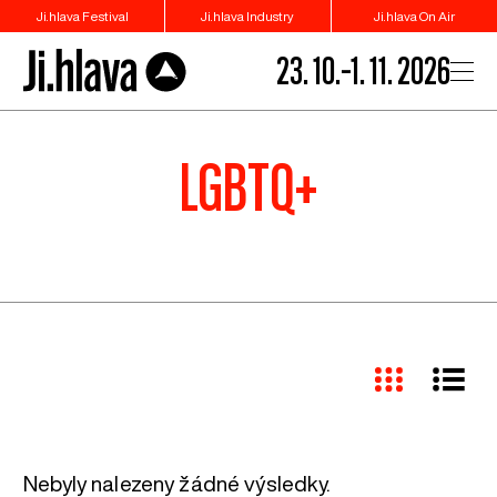
Ji.hlava Festival
Ji.hlava Industry
Ji.hlava On Air
23. 10.–1. 11. 2026
LGBTQ+
Nebyly nalezeny žádné výsledky.