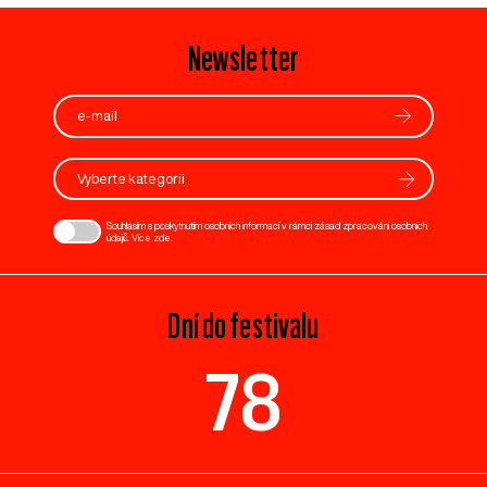
Newsletter
Vyberte kategorii
Souhlasím s poskytnutím osobních informací v rámci zásad zpracování osobních
údajů. Více
zde
.
Dní do festivalu
78