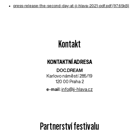
press-release-the-second-day-at-ji-hlava-2021-pdf.pdf (97.65kB)
Kontakt
KONTAKTNÍ ADRESA
DOC.DREAM​
Karlovo náměstí 285/19
120 00 Praha 2
e-mail:
info@ji-hlava.cz
Partnerství festivalu