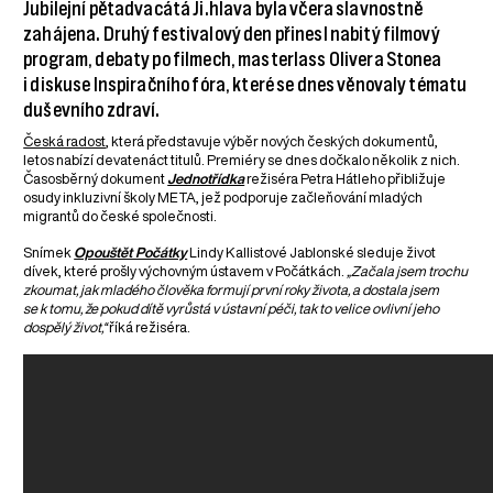
Jubilejní pětadvacátá Ji.hlava byla včera slavnostně
zahájena. Druhý festivalový den přinesl nabitý filmový
program, debaty po filmech, masterlass Olivera Stonea
i diskuse Inspiračního fóra, které se dnes věnovaly tématu
duševního zdraví.
Česká radost
, která představuje výběr nových českých dokumentů,
letos nabízí devatenáct titulů. Premiéry se dnes dočkalo několik z nich.
Časosběrný dokument
Jednotřídka
režiséra Petra Hátleho přibližuje
osudy inkluzivní školy META, jež podporuje začleňování mladých
migrantů do české společnosti.
Snímek
Opouštět Počátky
Lindy Kallistové Jablonské sleduje život
dívek, které prošly výchovným ústavem v Počátkách.
„Začala jsem trochu
zkoumat, jak mladého člověka formují první roky života, a dostala jsem
se k tomu, že pokud dítě vyrůstá v ústavní péči, tak to velice ovlivní jeho
dospělý život,“
říká režiséra.