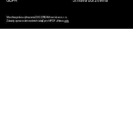
GDPR
Ji.hlava udržitelná
Všechna práva vyhrazena DOC.DREAM services s. r. o.
Zásady zpracování osobních údajů pro MFDF Ji.hlava
zde