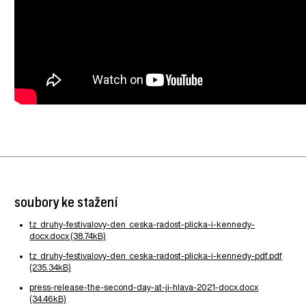
soubory ke stažení
tz_druhy-festivalovy-den_ceska-radost-plicka-i-kennedy-
docx.docx (38.74kB)
tz_druhy-festivalovy-den_ceska-radost-plicka-i-kennedy-pdf.pdf
(235.34kB)
press-release-the-second-day-at-ji-hlava-2021-docx.docx
(34.46kB)