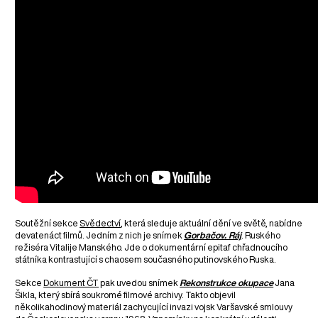
Soutěžní sekce
Svědectví
, která sleduje aktuální dění ve světě, nabídne
devatenáct filmů. Jedním z nich je snímek
Gorbačov. Ráj
. Ruského
režiséra Vitalije Manského. Jde o dokumentární epitaf chřadnoucího
státníka kontrastující s chaosem současného putinovského Ruska.
Sekce
Dokument ČT
pak uvedou snímek
Rekonstrukce okupace
Jana
Šikla, který sbírá soukromé filmové archivy. Takto objevil
několikahodinový materiál zachycující invazi vojsk Varšavské smlouvy