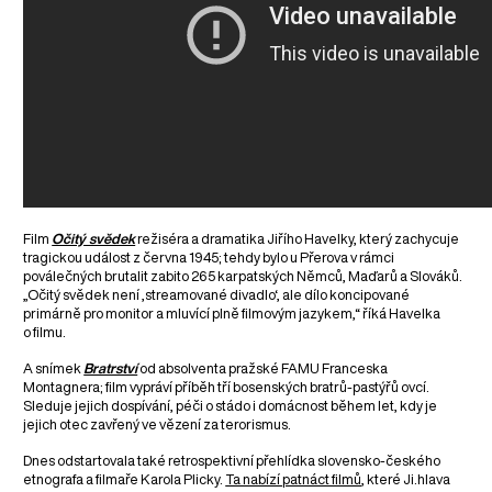
Film
Očitý svědek
režiséra a dramatika Jiřího Havelky, který zachycuje
tragickou událost z června 1945; tehdy bylo u Přerova v rámci
poválečných brutalit zabito 265 karpatských Němců, Maďarů a Slováků.
„Očitý svědek není ‚streamované divadlo‘, ale dílo koncipované
primárně pro monitor a mluvící plně filmovým jazykem,“ říká Havelka
o filmu.
A snímek
Bratrství
od absolventa pražské FAMU Franceska
Montagnera; film vypráví příběh tří bosenských bratrů-pastýřů ovcí.
Sleduje jejich dospívání, péči o stádo i domácnost během let, kdy je
jejich otec zavřený ve vězení za terorismus.
Dnes odstartovala také retrospektivní přehlídka slovensko-českého
etnografa a filmaře Karola Plicky.
Ta nabízí patnáct filmů
, které Ji.hlava