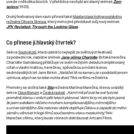
uvede v několika blocích. V přehlídce nechybí ani slavný snímek
Zem
spieva
(1933).
Druhý festivalový den navíc přinesl také
Masterclass hollywoodského
režiséra Olivera Stonea
, který mimo jiné představil svůj nový snímek
JFK Revisited: Through the Looking Glass
.
Co přinese ji.hlavský čtvrtek?
Sekce
Souhvězdí
, která vybírá to nejlepší ze světových festivalů
za poslední rok, nabídne snímek
Jane očima Charlotte
. Britská herečka
Charlotte Gainsbourg přibližuje ve svém režijním debutu komplikovaný
vztah s vlastní matkou, herečkou, zpěvačkou a módní ikonou
sedmdesátých let Jane Birkin.
„Natáčet tě na kameru je v podstatě jenom
výmluva, abych se na tebe mohla dívat,“
říká ve filmu režisérka.
Premiéry se dočká také
Síla
režiséra Martina Marečka, kterou uvádějí
sekce
Opus Bonum
a
Česká radost
.
„Kamil mě přizval ke své fyzické
proměně, kterou v oněch pěti letech plánoval. Velmi brzy mi ale bylo jasné,
že jsem svědkem něčeho mnohem komplikovanějšího, intimnějšího
a univerzálnějšího. Síla nakonec dobře doplňuje Dálavu a zapadá do mého
záměru věnovat trilogii filmů současnému stavu maskulinity,“
řekl
Mareček o filmu, který bude v kinech distribuovat Artcam Films.