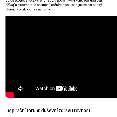
do Československa v srpnu 1968. Vzpomínky na konkrétní události
ožívají a zkoumání se postupně mění v reflexi toho, jak se historický
okamžik otiskl do nás samotných.
Inspirační fórum: duševní zdraví i rovnost