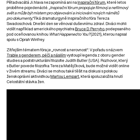
Pětadvacátá Ji.hlava nezapomíná ani na
Inspirační fórum
, které letos
proběhne pojedenácté.
„Inspirační fórum propojuje filmový a nefilmový
svět a může být místem pro objevování a iniciování nových námětů
pro dokumenty,“
říká dramaturgyně Inspiračního fóra Tereza
Swadoschová. Dnešní den se věnoval duševnímu zdraví. Diváci mohli
vidět například amerického psychiatra
Bruce D. Perryho
, podepsaného
pod oceňovanou knihou
What Happened to You?
(2021), kterou napsal
spolu s Oprah Winfrey.
Zítřejším tématem fóra je „rovnost a nerovnost“. V pořadu s názvem
Trable s genderem, péčí a násilím
vystoupí legenda z oboru gender
studies a poststrukturální filozofie Judith Butler (USA). Rozhovor, který
s Butler povede filozofka Tereza Matějčková, bude možné vidět online
v živém streamu. Diváci se mohou také těšit na diskusi s polskou
ženskoprávní aktivistkou
Martou Lempart
, která spoluzaložila hnutí
Celostátní stávka žen.