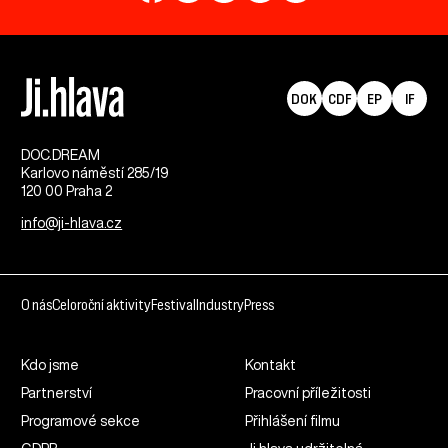
DOK
CDF
EP
IF
DOC.DREAM​
Karlovo náměstí 285/19
120 00 Praha 2
info@ji-hlava.cz
O nás
Celoroční aktivity
Festival
Industry
Press
Kdo jsme
Kontakt
Partnerství
Pracovní příležitosti
Programové sekce
Přihlášení filmu