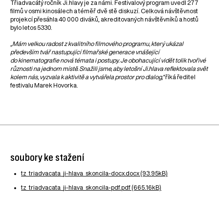
Třiadvacátý ročník Ji.hlavy je za námi. Festivalový program uvedl 277
filmů v osmi kinosálech a téměř dvě stě diskuzí. Celková návštěvnost
projekcí přesáhla 40 000 diváků, akreditovaných návštěvníků a hostů
bylo letos 5330.
„Mám velkou radost z kvalitního filmového programu, který ukázal
především tvář nastupující filmařské generace vnášející
do kinematografie nová témata i postupy. Je obohacující vidět tolik tvořivé
různosti na jednom místě. Snažili jsme, aby letošní Ji.hlava reflektovala svět
kolem nás, vyzvala k aktivitě a vytvářela prostor pro dialog,“
říká ředitel
festivalu Marek Hovorka.
soubory ke stažení
tz_triadvacata_ji-hlava_skoncila-docx.docx (93.95kB)
tz_triadvacata_ji-hlava_skoncila-pdf.pdf (665.16kB)