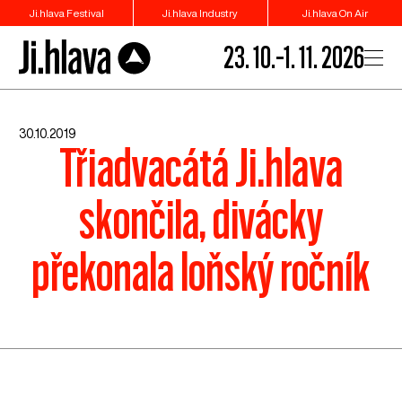
Ji.hlava Festival
Ji.hlava Industry
Ji.hlava On Air
23. 10.–1. 11. 2026
30.10.2019
Třiadvacátá Ji.hlava
skončila, divácky
překonala loňský ročník