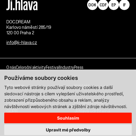
DOK
CDF
EP
IF
DOC.DREAM​
Karlovo náměstí 285/19
120 00 Praha 2
info@ji-hlava.cz
O nás
Celoroční aktivity
Festival
Industry
Press
Používáme soubory cookies
Kdo jsme
Kontakt
Tyto webové stránky používají soubory cookies a další
sledovací nástroje s cílem vylepšení uživatelského prostředí,
Partnerství
Pracovní příležitosti
zobrazení přizpůsobeného obsahu a reklam, analýzy
Programové sekce
Přihlášení filmu
návštěvnosti webových stránek a zjištění zdroje návštěvnosti.
GDPR
Ji.hlava udržitelná
Souhlasím
Všechna práva vyhrazena DOC.DREAM services s. r. o.
Upravit mé předvolby
Zásady zpracování osobních údajů pro MFDF Ji.hlava
zde