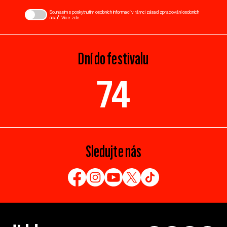
Souhlasím s poskytnutím osobních informací v rámci zásad zpracování osobních
údajů. Více
zde
.
Dní do festivalu
74
Sledujte nás