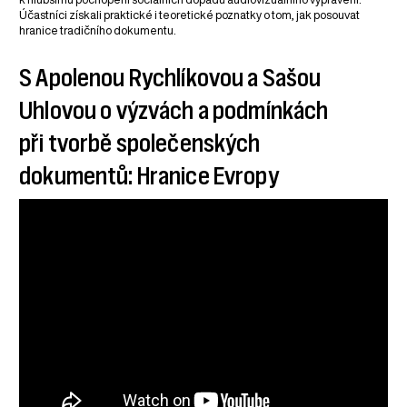
Účastníci získali praktické i teoretické poznatky o tom, jak posouvat
hranice tradičního dokumentu.
S Apolenou Rychlíkovou a Sašou
Uhlovou o výzvách a podmínkách
při tvorbě společenských
dokumentů: Hranice Evropy