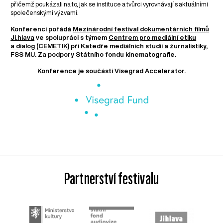
přičemž poukázali na to, jak se instituce a tvůrci vyrovnávají s aktuálními
společenskými výzvami.
Konferenci pořádá
Mezinárodní festival dokumentárních filmů
Ji.hlava
ve spolupráci s týmem
Centrem pro mediální etiku
a dialog (CEMETIK)
při Katedře mediálních studií a žurnalistiky,
FSS MU. Za podpory Státního fondu kinematografie.
Konference je součástí Visegrad Accelerator.
Partnerství festivalu