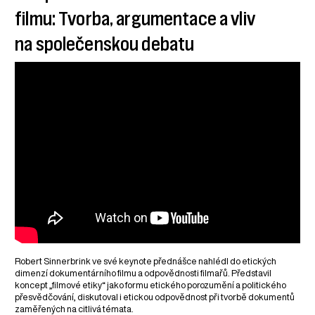
filmu: Tvorba, argumentace a vliv
na společenskou debatu
Robert Sinnerbrink ve své keynote přednášce nahlédl do etických
dimenzí dokumentárního filmu a odpovědnosti filmařů. Představil
koncept „filmové etiky“ jako formu etického porozumění a politického
přesvědčování, diskutoval i etickou odpovědnost při tvorbě dokumentů
zaměřených na citlivá témata.