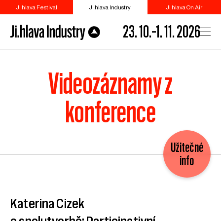
Ji.hlava Festival
Ji.hlava Industry
Ji.hlava On Air
23. 10.–1. 11. 2026
Videozáznamy z
konference
Užitečné
info
Katerina Cizek