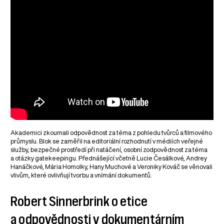
Akademici zkoumali odpovědnost za téma z pohledu tvůrců a filmového
průmyslu. Blok se zaměřil na editoriální rozhodnutí v médiích veřejné
služby, bezpečné prostředí při natáčení, osobní zodpovědnost za téma
a otázky gatekeepingu. Přednášející včetně Lucie Česálkové, Andrey
Hanáčkové, Mária Homolky, Hany Muchové a Veroniky Kováč se věnovali
vlivům, které ovlivňují tvorbu a vnímání dokumentů.
Robert Sinnerbrink o etice
a odpovědnosti v dokumentárním