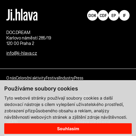
DOK
CDF
EP
IF
DOC.DREAM​
Karlovo náměstí 285/19
120 00 Praha 2
info@ji-hlava.cz
O nás
Celoroční aktivity
Festival
Industry
Press
Používáme soubory cookies
Kdo jsme
Kontakt
Tyto webové stránky používají soubory cookies a další
sledovací nástroje s cílem vylepšení uživatelského prostředí,
Partnerství
Pracovní příležitosti
zobrazení přizpůsobeného obsahu a reklam, analýzy
Programové sekce
Přihlášení filmu
návštěvnosti webových stránek a zjištění zdroje návštěvnosti.
GDPR
Ji.hlava udržitelná
Souhlasím