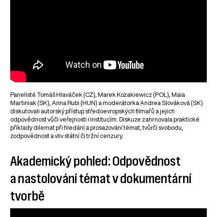
Panelisté Tomáš Hlaváček (CZ), Marek Kozakiewicz (POL), Maia
Martiniak (SK), Anna Rubi (HUN) a moderátorka Andrea Slováková (SK)
diskutovali autorský přístup středoevropských filmařů a jejich
odpovědnost vůči veřejnosti i institucím. Diskuze zahrnovala praktické
příklady dilemat při hledání a prosazování témat, tvůrčí svobodu,
zodpovědnost a vliv státní či tržní cenzury.
Akademický pohled: Odpovědnost
a nastolování témat v dokumentární
tvorbě