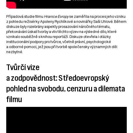
Případová studie filmu
Hranice Evropy
se zaměřila na proces jeho vzniku
z pohledu režisérky Apoleny Rychlíkové a novinářky Saši Uhlové. Během
diskuze byly rozebrány aspekty prosazování náročného tématu,
překonávání úskalí tvorby a vliv těchto výzev na výsledné dílo, které
vznikalo souběžně s knihou reportáží. Diskuze otevřela i otázky
institucionální podpory pro tvůrce, včetně právní, psychologické
a odborné pomoci, jež jsou při tvorbě společensky významných děl
nezbytné.
Tvůrčí vize
a zodpovědnost: Středoevropský
pohled na svobodu, cenzuru a dilemata
filmu