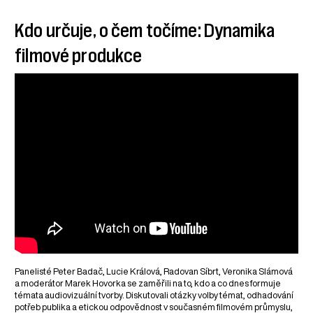
Kdo určuje, o čem točíme: Dynamika
filmové produkce
Panelisté Peter Badač, Lucie Králová, Radovan Síbrt, Veronika Slámová
a moderátor Marek Hovorka se zaměřili na to, kdo a co dnes formuje
témata audiovizuální tvorby. Diskutovali otázky volby témat, odhadování
potřeb publika a etickou odpovědnost v současném filmovém průmyslu,