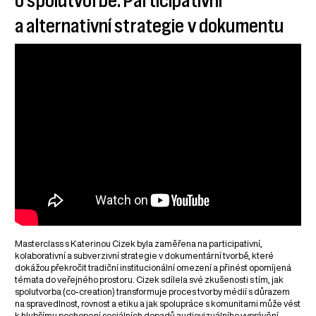
o spolutvorbě: Participativní
a alternativní strategie v dokumentu
Masterclass s Katerinou Cizek byla zaměřena na participativní,
kolaborativní a subverzivní strategie v dokumentární tvorbě, které
dokážou překročit tradiční institucionální omezení a přinést opomíjená
témata do veřejného prostoru. Cizek sdílela své zkušenosti s tím, jak
spolutvorba (co-creation) transformuje proces tvorby médií s důrazem
na spravedlnost, rovnost a etiku a jak spolupráce s komunitami může vést
k hlubšímu pochopení sociálních dopadů audiovizuálního vyprávění.