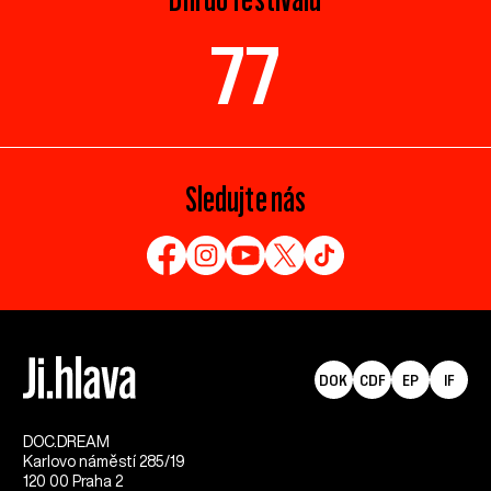
77
Sledujte nás
DOK
CDF
EP
IF
DOC.DREAM​
Karlovo náměstí 285/19
120 00 Praha 2