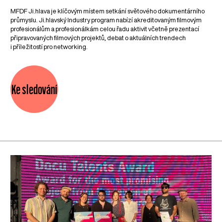
MFDF Ji.hlava je klíčovým místem setkání světového dokumentárního
průmyslu. Ji.hlavský Industry program nabízí akreditovaným filmovým
profesionálům a profesionálkám celou řadu aktivit včetně prezentací
připravovaných filmových projektů, debat o aktuálních trendech
i příležitostí pro networking.
Ke sledování