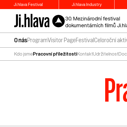
Ji.hlava Festival
Ji.hlava Industry
30. Mezinárodní festival
dokumentárních filmů Ji.h
O nás
Program
Visitor Page
Festival
Celoroční akti
Kdo jsme
Pracovní příležitosti
Kontakt
Udržitelnost
Doc 
Pr