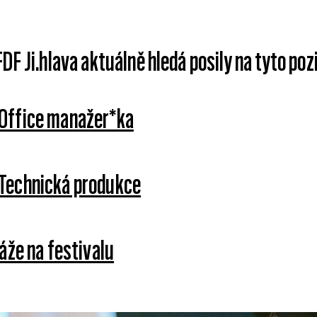
DF Ji.hlava aktuálně hledá posily na tyto poz
Office manažer*ka
Technická produkce
áže na festivalu