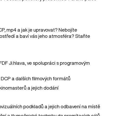
CP, mp4 a jak je upravovat? Nebojíte
ostředí a baví vás jeho atmosféra? Staňte
FDF Ji.hlava, ve spolupráci s programovým
e DCP a dalších filmových formátů
 kinomasterů a jejich dodání
iovizuálních podkladů a jejich odbavení na místě
kční a tlumočnické techniky do promítacích sálů