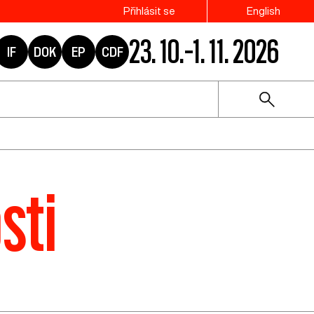
Přihlásit se
English
23. 10.–1. 11. 2026
IF
DOK
EP
CDF
sti