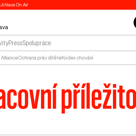
Ji.hlava On Air
lava
vity
Press
Spolupráce
Alliance
Ochrana práv dítěte
Kodex chování
acovní příležito