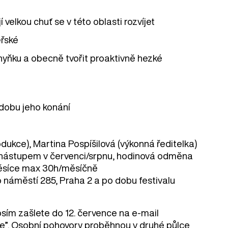
 velkou chuť se v této oblasti rozvíjet
eřské
hyňku a obecně tvořit proaktivně hezké
 dobu jeho konání
ukce), Martina Pospíšilová (výkonná ředitelka)
 nástupem v červenci/srpnu, hodinová odměna
 měsíce max 30h/měsíčně
 náměstí 285, Praha 2 a po dobu festivalu
sím zašlete do 12. července na e-mail
ce”. Osobní pohovory proběhnou v druhé půlce