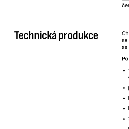
če
Technická produkce
Ch
se
se
Po