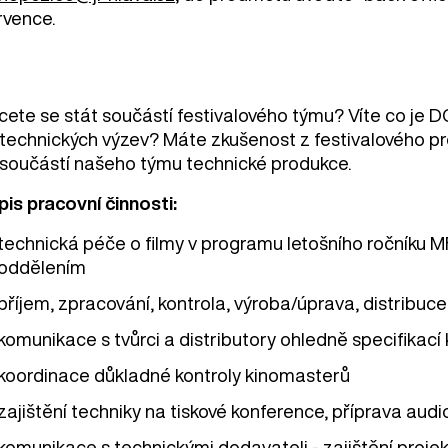
rvence.
cete se stát součástí festivalového týmu? Víte co je D
 technických výzev? Máte zkušenost z festivalového pr
 součástí našeho týmu technické produkce.
pis pracovní činnosti:
technická péče o filmy v programu letošního ročníku M
oddělením
příjem, zpracování, kontrola, výroba/úprava, distribuc
komunikace s tvůrci a distributory ohledně specifikací
koordinace důkladné kontroly kinomasterů
zajištění techniky na tiskové konference, příprava aud
komunikace s technickými dodavateli - zajištění proje