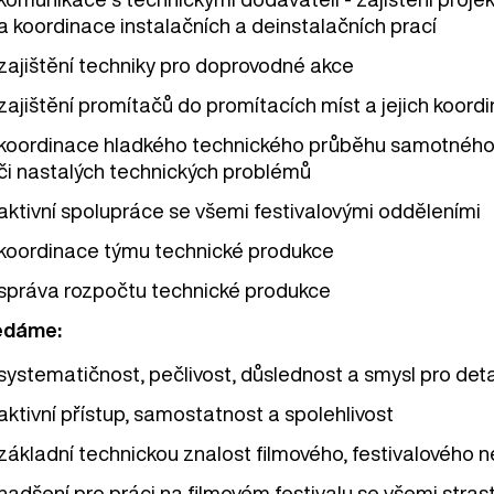
a koordinace instalačních a deinstalačních prací
zajištění techniky pro doprovodné akce
zajištění promítačů do promítacích míst a jejich koord
koordinace hladkého technického průběhu samotného f
či nastalých technických problémů
aktivní spolupráce se všemi festivalovými odděleními
koordinace týmu technické produkce
správa rozpočtu technické produkce
edáme:
systematičnost, pečlivost, důslednost a smysl pro deta
aktivní přístup, samostatnost a spolehlivost
základní technickou znalost filmového, festivalového 
nadšení pro práci na filmovém festivalu se všemi strast