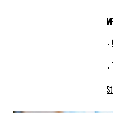
MF
St