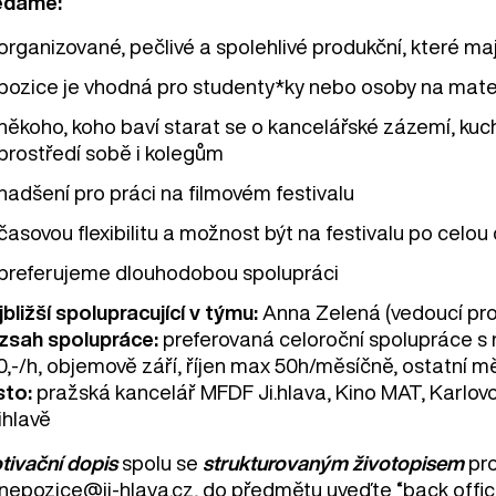
edáme:
organizované, pečlivé a spolehlivé produkční, které mají
pozice je vhodná pro studenty*ky nebo osoby na mat
někoho, koho baví starat se o kancelářské zázemí, kuc
prostředí sobě i kolegům
nadšení pro práci na filmovém festivalu
časovou flexibilitu a možnost být na festivalu po celou
preferujeme dlouhodobou spolupráci
bližší spolupracující v týmu:
Anna Zelená (vedoucí prod
zsah spolupráce:
preferovaná celoroční spolupráce s
0,-/h, objemově září, říjen max 50h/měsíčně, ostatní
sto:
pražská kancelář MFDF Ji.hlava, Kino MAT, Karlovo
ihlavě
tivační dopis
spolu se
strukturovaným životopisem
pro
lnepozice@ji-hlava.cz
, do předmětu uveďte “back offi