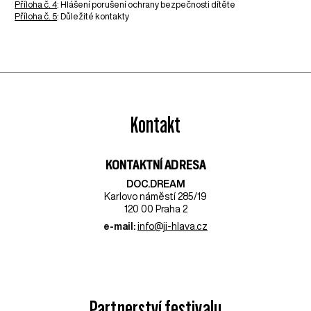
Příloha č. 4
: Hlášení porušení ochrany bezpečnosti dítěte
Příloha č. 5
: Důležité kontakty
Kontakt
KONTAKTNÍ ADRESA
DOC.DREAM​
Karlovo náměstí 285/19
120 00 Praha 2
e-mail:
info@ji-hlava.cz
Partnerství festivalu