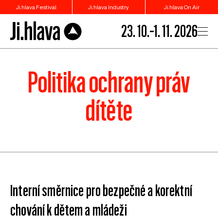
Ji.hlava Festival
Ji.hlava Industry
Ji.hlava On Air
23. 10.–1. 11. 2026
Politika ochrany práv
dítěte
Interní směrnice pro bezpečné a korektní
chování k dětem a mládeži