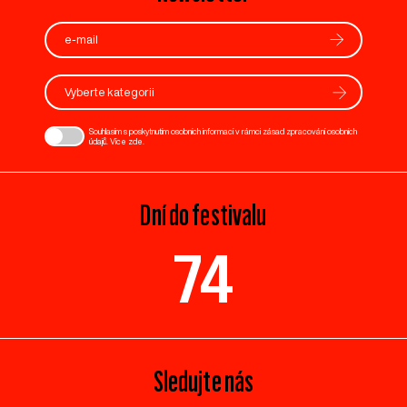
Vyberte kategorii
Souhlasím s poskytnutím osobních informací v rámci zásad zpracování osobních
údajů. Více
zde
.
Dní do festivalu
74
Sledujte nás