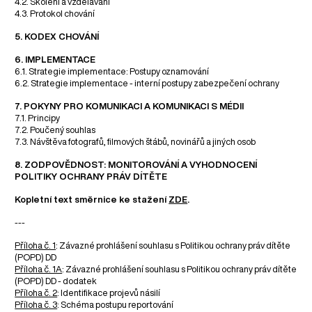
4.2. Školení a vzdělávání
4.3. Protokol chování
5. KODEX CHOVÁNÍ
6. IMPLEMENTACE
6.1. Strategie implementace: Postupy oznamování
6.2. Strategie implementace - interní postupy zabezpečení ochrany
7. POKYNY PRO KOMUNIKACI A KOMUNIKACI S MÉDII
7.1. Principy
7.2. Poučený souhlas
7.3. Návštěva fotografů, filmových štábů, novinářů a jiných osob
8. ZODPOVĚDNOST: MONITOROVÁNÍ A VYHODNOCENÍ
POLITIKY OCHRANY PRÁV DÍTĚTE
Kopletní text směrnice ke stažení
ZDE
.
---
Příloha č. 1
: Závazné prohlášení souhlasu s Politikou ochrany práv dítěte
(POPD) DD
Příloha č. 1A
: Závazné prohlášení souhlasu s Politikou ochrany práv dítěte
(POPD) DD - dodatek
Příloha č. 2
: Identifikace projevů násilí
Příloha č. 3
: Schéma postupu reportování