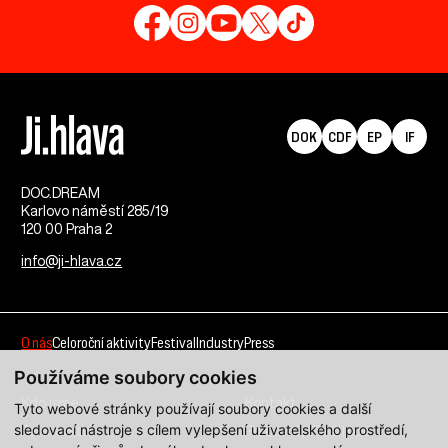
DOK
CDF
EP
IF
DOC.DREAM​
Karlovo náměstí 285/19
120 00 Praha 2
info@ji-hlava.cz
O nás
Celoroční aktivity
Festival
Industry
Press
Používáme soubory cookies
Kdo jsme
Kontakt
Tyto webové stránky používají soubory cookies a další
sledovací nástroje s cílem vylepšení uživatelského prostředí,
Partnerství
Pracovní příležitosti