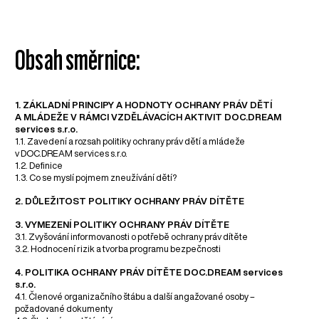
Obsah směrnice:
1. ZÁKLADNÍ PRINCIPY A HODNOTY OCHRANY PRÁV DĚTÍ
A MLÁDEŽE V RÁMCI VZDĚLÁVACÍCH AKTIVIT DOC.DREAM
services s.r.o.
1.1. Zavedení a rozsah politiky ochrany práv dětí a mládeže
v DOC.DREAM services s.r.o.
1.2. Definice
1.3. Co se myslí pojmem zneužívání dětí?
2. DŮLEŽITOST POLITIKY OCHRANY PRÁV DÍTĚTE
3. VYMEZENÍ POLITIKY OCHRANY PRÁV DÍTĚTE
3.1. Zvyšování informovanosti o potřebě ochrany práv dítěte
3.2. Hodnocení rizik a tvorba programu bezpečnosti
4. POLITIKA OCHRANY PRÁV DÍTĚTE DOC.DREAM services
s.r.o.
4.1. Členové organizačního štábu a další angažované osoby –
požadované dokumenty