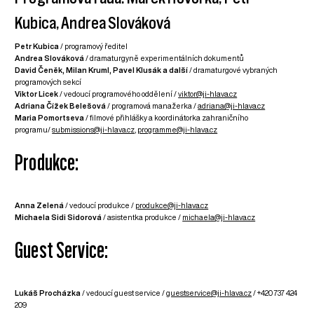
Kubica, Andrea Slováková
Petr Kubica
/ programový ředitel
Andrea Slováková
/ dramaturgyně experimentálních dokumentů
David Čeněk, Milan Kruml, Pavel Klusák a další
/ dramaturgové vybraných
programových sekcí
Viktor Licek
/ vedoucí programového oddělení /
viktor@ji-hlava.cz
Adriana Čížek Belešová
/ programová manažerka /
adriana@ji-hlava.cz
Maria Pomortseva
/ filmové přihlášky a koordinátorka zahraničního
programu/
submissions@ji-hlava.cz
,
programme@ji-hlava.cz
Produkce:
Anna Zelená
/ vedoucí produkce /
produkce@ji-hlava.cz
Michaela Sidi Sidorová
/ asistentka produkce /
michaela@ji-hlava.cz
Guest Service:
Lukáš Procházka
/ vedoucí guest service /
guestservice@ji-hlava.cz
/ +420 737 424
209