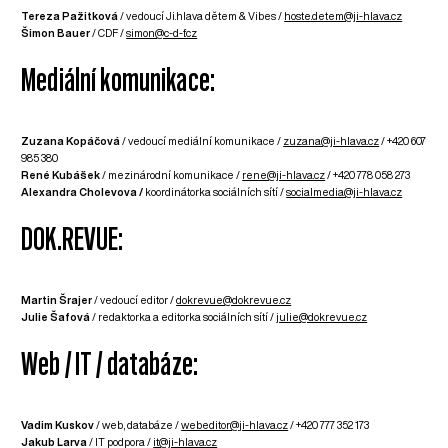
Tereza Pažitková
/ vedoucí Ji.hlava dětem & Vibes /
hoste.detem@ji-hlava.cz
Šimon Bauer
/ CDF /
simon@c-d-f.cz
Mediální komunikace:
Zuzana Kopáčová
/ vedoucí mediální komunikace /
zuzana@ji-hlava.cz
/ +420 607
985 380
René Kubášek
/ mezinárodní komunikace /
rene@ji-hlava.cz
/ +420 778 058 273
Alexandra Cholevova /
koordinátorka sociálních sítí /
socialmedia@ji-hlava.cz
DOK.REVUE:
Martin Šrajer
/ vedoucí editor /
dokrevue@dokrevue.cz
Julie Šafová
/ redaktorka a editorka sociálních sítí /
julie@dokrevue.cz
Web / IT / databáze:
Vadim Kuskov
/ web, databáze /
webeditor@
ji-hlava.cz
/ +420 777 352 173
Jakub Larva
/ IT podpora /
it@ji-hlava.cz