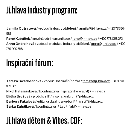
Ji.hlava Industry program:
Jarmila Outratová
/ vedoucí industry oddělení /
jarmila@ji-hlava.cz
/ +420 775 864
981
René Kubášek
/ mezinárodní komunikace /
rene@ji-hlava.cz
/ +420 778 058 273
Anna Ondrejková
/ vedoucí produkce industry oddělení /
anna@ji-hlava.cz
/ +420
739 900 388
Inspirační fórum:
Tereza Swadoschová
/ vedoucí Inspiračního fóra /
tereza@ji-hlava.cz
/ +420 773
339 881
Nikol Halamásková
/ koordinátorka Inspiračního fóra /
if@ji-hlava.cz
Eliška Brožová
/ produkce IF /
inspirationforum@ji-hlava.cz
Barbora Fukalová
/ editorka obsahu a webu IF /
if.web@ji-hlava.cz
Šárka Zahálková
/ koordinátorka IF Lab /
iflab@ji-hlava.cz
Ji.hlava dětem & Vibes, CDF: