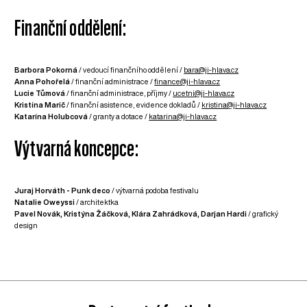
Finanční oddělení:
Barbora Pokorná
/ vedoucí finančního oddělení /
bara@ji-hlava.cz
Anna Pohořelá
/ finanční administrace /
finance@ji-hlava.cz
Lucie Tůmová
/ finanční administrace, příjmy /
ucetni@ji-hlava.cz
Kristína Marič
/ finanční asistence, evidence dokladů /
kristina@ji-hlava.cz
Katarína Holubcová
/ granty a dotace /
katarina@ji-hlava.cz
Výtvarná koncepce:
Juraj Horváth - Punk deco
/ výtvarná podoba festivalu
Natalie Oweyssi
/ architektka
Pavel Novák, Kristýna Žáčková, Klára Zahrádková, Darjan Hardi
/ grafický
design