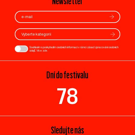
Newsletter
Vyberte kategorii
Souhlasím s poskytnutím osobních informací v rámci zásad zpracování osobních
údajů. Více
zde
.
Dní do festivalu
78
Sledujte nás