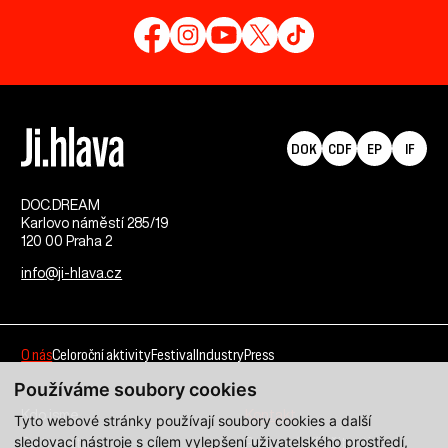
DOK
CDF
EP
IF
DOC.DREAM​
Karlovo náměstí 285/19
120 00 Praha 2
info@ji-hlava.cz
O nás
Celoroční aktivity
Festival
Industry
Press
Používáme soubory cookies
Kdo jsme
Kontakt
Tyto webové stránky používají soubory cookies a další
sledovací nástroje s cílem vylepšení uživatelského prostředí,
Partnerství
Pracovní příležitosti