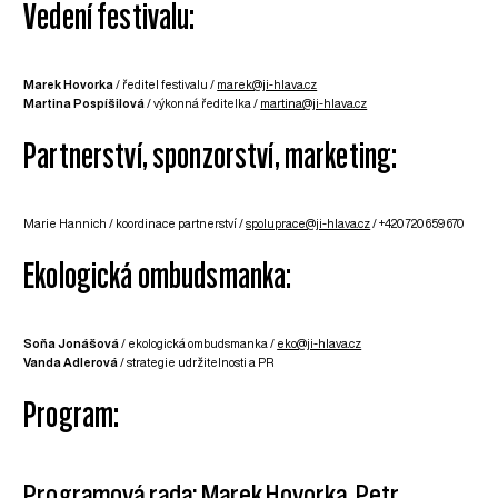
Vedení festivalu:
Marek Hovorka
/ ředitel festivalu /
marek@ji-hlava.cz
Martina Pospíšilová
/ výkonná ředitelka /
martina@ji-hlava.cz
Partnerství, sponzorství, marketing:
Marie Hannich / koordinace partnerství /
spoluprace@ji-hlava.cz
/ +420 720 659 670
Ekologická ombudsmanka:
Soňa Jonášová
/ ekologická ombudsmanka /
eko@ji-hlava.cz
Vanda Adlerová
/ strategie udržitelnosti a PR
Program:
Programová rada: Marek Hovorka, Petr