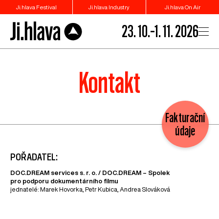
Ji.hlava Festival
Ji.hlava Industry
Ji.hlava On Air
23. 10.–1. 11. 2026
Kontakt
Fakturační
údaje
POŘADATEL:
DOC.DREAM services s. r. o. / DOC.DREAM – Spolek
pro podporu dokumentárního filmu
jednatelé: Marek Hovorka, Petr Kubica, Andrea Slováková