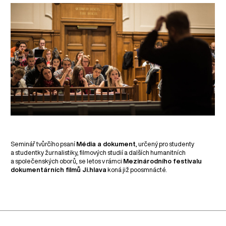
Seminář tvůrčího psaní
Média a dokument
, určený pro studenty
a studentky žurnalistiky, filmových studií a dalších humanitních
a společenských oborů, se letos v rámci
Mezinárodního festivalu
dokumentárních filmů Ji.hlava
koná již poosmnácté.