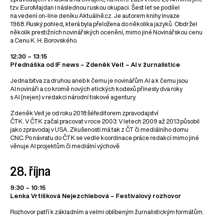
tzv. EuroMajdan i následnou ruskou okupaci. Šest let se podílel
na vedení on-line deníku Aktuálně.cz. Je autorem knihy Invaze
1968. Ruský pohled, která byla přeložena do několika jazyků. Obdržel
několik prestižních novinářských ocenění, mimo jiné Novinářskou cenu
a Cenu K. H. Borovského.
12:30 – 13:15
Přednáška od IF news – Zdeněk Veit – AI v žurnalistice
Jedna bitva za druhou aneb k čemu je novinářům AI a k čemu jsou
AI novináři a co kromě nových etických kodexů přinesly dva roky
s AI (nejen) v redakci národní tiskové agentury.
Zdeněk Veit je od roku 2018 šéfeditorem zpravodajství
ČTK. V ČTK začal pracovat v roce 2003. V letech 2009 až 2013 působil
jako zpravodaj v USA. Zkušenosti má tak z ČT či mediálního domu
CNC. Po návratu do ČTK se vedle koordinace práce redakcí mimo jiné
věnuje AI projektům či mediální výchově.
28. října
9:30 – 10:15
Lenka Vrtišková Nejezchlebová – Festivalový rozhovor
Rozhovor patří k základním a velmi oblíbeným žurnalistickým formátům.