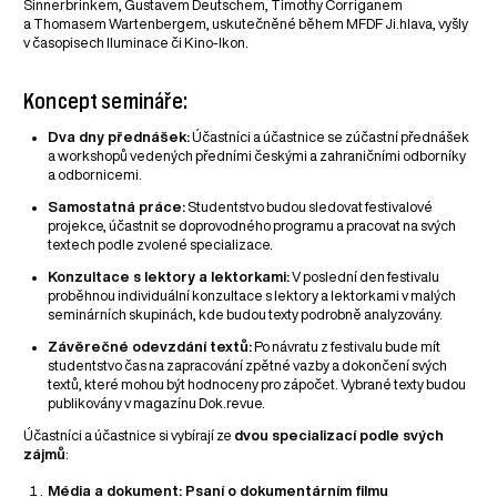
Sinnerbrinkem, Gustavem Deutschem, Timothy Corriganem
a Thomasem Wartenbergem, uskutečněné během MFDF Ji.hlava, vyšly
v časopisech Iluminace či Kino-Ikon.
Koncept semináře:
Dva dny přednášek:
Účastníci a účastnice se zúčastní přednášek
a workshopů vedených předními českými a zahraničními odborníky
a odbornicemi.
Samostatná práce:
Studentstvo budou sledovat festivalové
projekce, účastnit se doprovodného programu a pracovat na svých
textech podle zvolené specializace.
Konzultace s lektory a lektorkami:
V poslední den festivalu
proběhnou individuální konzultace s lektory a lektorkami v malých
seminárních skupinách, kde budou texty podrobně analyzovány.
Závěrečné odevzdání textů:
Po návratu z festivalu bude mít
studentstvo čas na zapracování zpětné vazby a dokončení svých
textů, které mohou být hodnoceny pro zápočet. Vybrané texty budou
publikovány v magazínu Dok.revue.
Účastníci a účastnice si vybírají ze
dvou specializací podle svých
zájmů
:
Média a dokument: Psaní o dokumentárním filmu