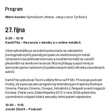
Program
Místo konání:
Gymnázium Jihlava - vstup z ulice Tyršova 2
27. října
9:30 – 10:15
Kamil Fila – Recenze v deníku a v online médiích
Cílem přednášky je seznámit posluchače se základními
(nedogmatickými) pravidly pro psaní do elektronických médií.
Vzhledem k bezbřehosti internetu a množství formátů se zaměří
především na deníkové recenze. Různé přístupy a jejich limity si
demonstrujeme rozborem již publikovaných textů několika zavedených
autorů.
Kamil Fila vystudoval Teorii a dějiny filmu na FF MU. Provozuje podcast
Hodný, zlý a pracuje jako programový dramaturg pro Kaplicky Boutique
Cinema. Psal pro Cinemu, Cinepur, Aktuálně.cz, Respekt a vedl magazín
Kinobox. Získal cenu Zlatá křepelka 2013. V roce 2024 vydal knihu
o proměnách chápání lidské sexuality Velmi pozdní odpoledne.
10:30 – 11:15
Jonáš Zbořil – Podcast