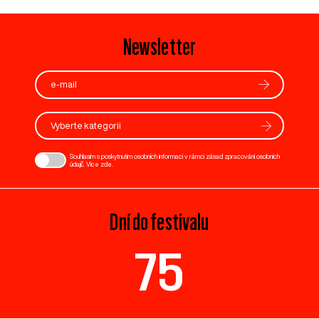
Newsletter
Vyberte kategorii
Souhlasím s poskytnutím osobních informací v rámci zásad zpracování osobních
údajů. Více
zde
.
Dní do festivalu
75