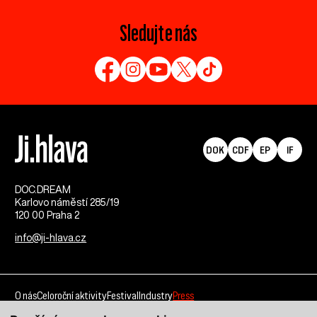
Sledujte nás
DOK
CDF
EP
IF
DOC.DREAM​
Karlovo náměstí 285/19
120 00 Praha 2
info@ji-hlava.cz
O nás
Celoroční aktivity
Festival
Industry
Press