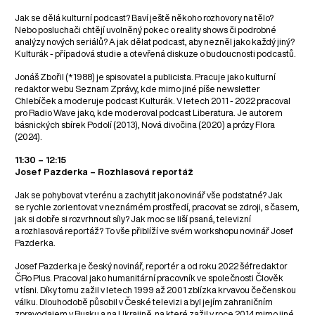
Jak se dělá kulturní podcast? Baví ještě někoho rozhovory na tělo?
Nebo posluchači chtějí uvolněný pokec o reality shows či podrobné
analýzy nových seriálů? A jak dělat podcast, aby nezněl jako každý jiný?
Kulturák - případová studie a otevřená diskuze o budoucnosti podcastů.
Jonáš Zbořil (*1988) je spisovatel a publicista. Pracuje jako kulturní
redaktor webu Seznam Zprávy, kde mimo jiné píše newsletter
Chlebíček a moderuje podcast Kulturák. V letech 2011 - 2022 pracoval
pro Radio Wave jako, kde moderoval podcast Liberatura. Je autorem
básnických sbírek Podolí (2013), Nová divočina (2020) a prózy Flora
(2024).
11:30 – 12:15
Josef Pazderka – Rozhlasová reportáž
Jak se pohybovat v terénu a zachytit jako novinář vše podstatné? Jak
se rychle zorientovat v neznámém prostředí, pracovat se zdroji, s časem,
jak si dobře si rozvrhnout síly? Jak moc se liší psaná, televizní
a rozhlasová reportáž? To vše přiblíží ve svém workshopu novinář Josef
Pazderka.
Josef Pazderka je český novinář, reportér a od roku 2022 šéfredaktor
ČRo Plus. Pracoval jako humanitární pracovník ve společnosti Člověk
v tísni. Díky tomu zažil v letech 1999 až 2001 zblízka krvavou čečenskou
válku. Dlouhodobě působil v České televizi a byl jejím zahraničním
zpravodajem v Rusku a na Ukrajině, na které zažil v roce 2014 mimo jiné