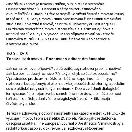
Jindřiška Bláhová je filmová kritička, publicistka a historička.
Redaktorka týdeníku Respekt a šéfredaktorka filmového
dvouměsíčníku Cinepur. Předsedkyně Sdružení české filmovém kritiky,
které uděluje Ceny filmové kritiky. Vystudovala žurnalistiku a mediální
studia na Univerzitě Karlově, na britské University of East Anglia FF
UK získala doktorát z filmové historie získala. Sedm let vyučovala
kritické psaní, dějiny Hollywoodu nebo dějiny festivalů na katedře
Filmových studií FF UK. Na FAMU aktuálně vede Kabinet teorie
a historie audiovize.
11:30 – 12:15
Tereza Hadravová – Rozhovor v odborném časopise
Jak se na rozhovor připravit? Je důležité, aby rozhovor probíhal naživo?
Jak lze poznat dobrý rozhovor? A jakých chyb se často dopouštíme?
V přednášce představím některé – běžné i experimentální – typy
rozhovoru, budu přemýšlet o tom, co vše je součástí této formy, a podělím
se o praktické rady ostřílených novinářek. Dobré zvládnutí dialogické
formy usnadňuje nejen tvorbu samotného interview, ale může pomoci
i při psaní dalších, zdánlivě monologických útvarů – kritik, esejů
či vědeckých studií.
Tereza Hadravová je odborná asistentka na katedře estetiky FF UK, kde
vyučuje filmovou teorii a estetiku 21. století. Působí jako redaktorka
časopisu Estetika: The European Journal of Aesthetics. V minulosti byla
redaktorkou časopisu dok.revue. Její rozhovory s Robertem