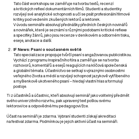
Tato část workshopu se zaměřuje na tvorbu textů, recenzí
a kritických reflexí dokumentárních filmů. Studenti a studentky
rozvíjejí své analytické schopnosti a učí se psát profesionální filmové
kritiky pod vedením zkušených lektorů a lektorek.
V úvodu semináře absolvují přednášky předních českých novinářů
a novinářek, které je seznámí s různými podobami kritické reflexe
a specifiky žánrů, jako jsou recenze v deníkovém a odborném tisku,
eseje, anotace a další.
IF News: Psaní o současném světě
Tato specializace propojuje tvůrčí psaní s angažovanou publicistikou.
Vychází z programu Inspiračního fóra a zaměřuje se na tvorbu
rozhovorů, komentářů a esejů reagujících na klíčová společenská
a globální témata. Účastníctvo se setkají s výraznými osobnostmi
veřejného života a médií a rozvíjejí schopnost jazykově vytříbeného
a myšlenkově ukotveného psaní – hledají vlastní hlas a formulují
postoje.
Ti z účastníků a účastnic, kteří absolvují seminář jako volitelný předmět
svého univerzitního rozvrhu, pak upravený text pošlou svému
lektorovi/ce a odpovědné/mu pedagogovi/žce.
Účast na semináři je zdarma. Vybraní studenti získají akreditaci
na festival zdarma. Podmínkou je jejich aktivní účast na semináři.