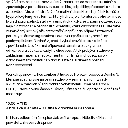
Využívá se v psané i audiovizuální žurnalistice, od denního aktuálního
zpravodajství po nadčasovou publicistiku, od politiky přes sport a kulturu
až po vědu. Může mít stručný informativní charakter, stejně tak to může
být profilový long read formát, který koketuje s literaturou. Jeho tón může
být jednou přátelský, zvídavý a empatický (když se chceme dozvědět co
nejvíc o zpovídané osobnosti či o tématu, které osobnost nese), ale také
velmi věcný, kritický až konfrontační (například v případě rozhovorů
politických či investigativních). Rozhovor by však nikdy neměl být
pouhým plkáním. Novinář ví, proč si vybral právě toho a ne jiného
zpovídaného člověka, má připravená témata a otázky, ví, co
od rozhovoru očekává, kudy ho chce vést. A tak jak bývají rozhovory
základním materiálem dokumentárních filmů, mohou rozhovory
o dokumentárním filmu nabídnout ještě další dimenzi poznání
nebo pochopení.
Workshop s novinářkou Lenkou Vrtiškovou Nejezchlebovou z Deníku N,
která se specializuje na psané rozhovory zejména s lidmi z vědy
a kultury. V médiích působí dobrého čtvrt století. Dříve psala pro MF
DNES, Lidové noviny, časopis Týden, Téma a další. V poslední době také
moderuje.
10:30 – 11:15
Jindřiška Bláhová – Kritika v odborném časopise
Kritika v odborném časopise. Jak psát a nepsat. Několik základních
pravidel a zkušenosti z praxe.