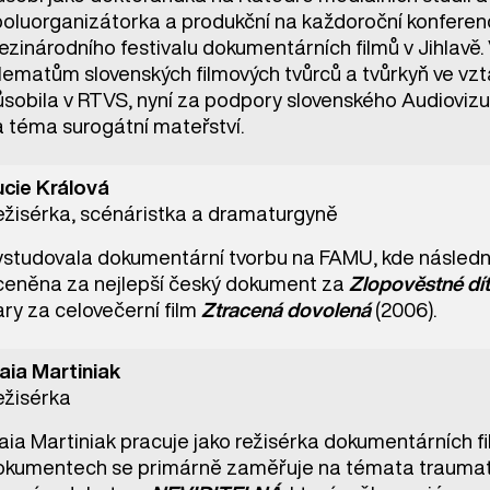
poluorganizátorka a produkční na každoroční konferenc
zinárodního festivalu dokumentárních filmů v Jihlavě.
ilematům slovenských filmových tvůrců a tvůrkyň ve vzt
ůsobila v RTVS, nyní za podpory slovenského Audiovizu
a téma surogátní mateřství.
ucie Králová
ežisérka, scénáristka a dramaturgyně
ystudovala dokumentární tvorbu na FAMU, kde následně
ceněna za nejlepší český dokument za
Zlopověstné dí
ry za celovečerní film
Ztracená dovolená
(2006).
aia Martiniak
ežisérka
ia Martiniak pracuje jako režisérka dokumentárních fi
okumentech se primárně zaměřuje na témata traumatu, 