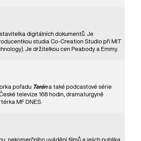
tavitelka digitálních dokumentů. Je
roducentkou studia Co-Creation Studio při MIT
hnology). Je držitelkou cen Peabody a Emmy.
utorka pořadu
Terén
a také podcastové série
 České televize 168 hodin, dramaturgyně
ortérka MF DNES.
u, nekomerčního uvádění filmů a jejich publika.