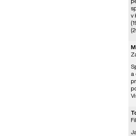
p
s
v
(1
(
M
Za
Sp
a 
p
p
Vi
T
F
J