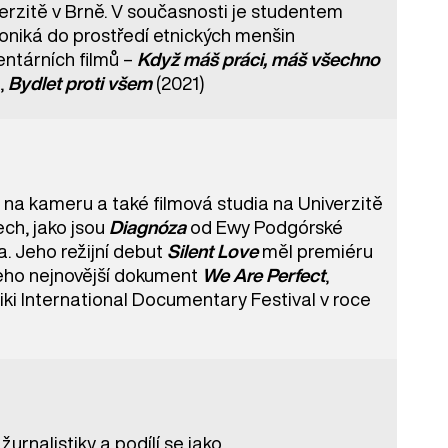
verzitě v Brně. V současnosti je studentem
niká do prostředí etnických menšin
entárních filmů –
Když máš práci, máš všechno
,
Bydlet proti všem
(2021)
 na kameru a také filmová studia na Univerzitě
ch, jako jsou
Diagnóza
od Ewy Podgórské
 Jeho režijní debut
Silent Love
měl premiéru
Jeho nejnovější dokument
We Are Perfect
,
iki International Documentary Festival v roce
urnalistiky a podílí se jako