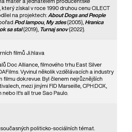
ma mater a jednatelem producentské
, který získal v roce 1990 druhou cenu CILECT
dílel na projektech:
About Dogs and People
í pořad
Pod lampou
,
My zdes
(2005),
Hranica
ok sa stal
(2019),
Turnaj snov
(2022).
ních filmů Ji.hlava
ů Doc Alliance, filmového trhu East Silver
DAFilms. Vyvinul několik vzdělávacích a industry
filmu dok.revue. Byl členem nejrůznějších
valech, mezi jinými FID Marseille, CPH:DOX,
nebo It's all true Sao Paulo.
současných politicko-sociálních témat.