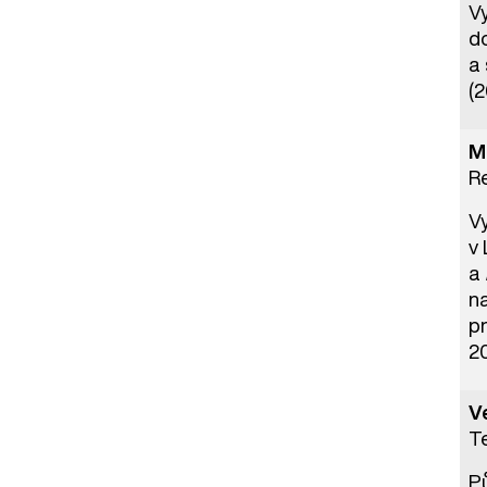
Vy
d
a
(2
M
R
V
v
a
n
pr
2
V
Te
Pů