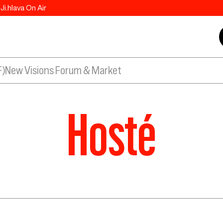
Ji.hlava On Air
F)
New Visions Forum & Market
Hosté