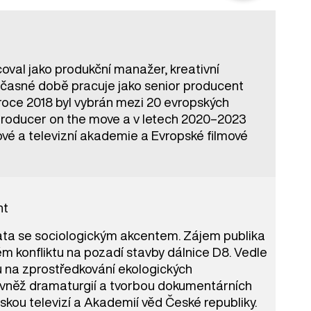
val jako produkční manažer, kreativní
oučasné době pracuje jako senior producent
 roce 2018 byl vybrán mezi 20 evropských
roducer on the move a v letech 2020–2023
ové a televizní akademie a Evropské filmové
nt
mata se sociologickým akcentem. Zájem publika
m konfliktu na pozadí stavby dálnice D8. Vedle
 na zprostředkování ekologických
ovněž dramaturgií a tvorbou dokumentárních
skou televizí a Akademií věd České republiky.