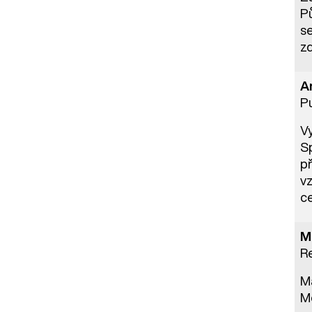
P
s
zd
A
Pu
Vy
Sp
př
vz
ce
M
R
M
Me