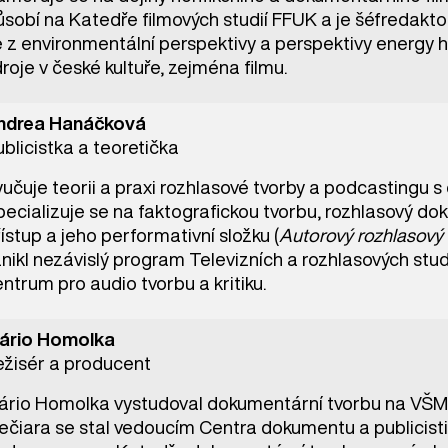
ůsobí na Katedře filmových studií FFUK a je šéfredak
e z environmentální perspektivy a perspektivy energy 
roje v české kultuře, zejména filmu.
ndrea Hanáčková
blicistka a teoretička
učuje teorii a praxi rozhlasové tvorby a podcastingu s
ecializuje se na faktografickou tvorbu, rozhlasový do
ístup a jeho performativní složku (
Autorový rozhlasov
nikl nezávislý program Televizních a rozhlasových stu
ntrum pro audio tvorbu a kritiku.
ário Homolka
ežisér a producent
ário Homolka vystudoval dokumentární tvorbu na VŠMU 
čiara se stal vedoucím Centra dokumentu a publicistik