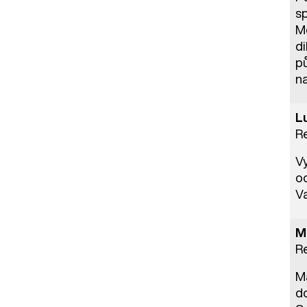
s
Me
d
p
n
L
R
V
o
Va
M
R
Ma
d