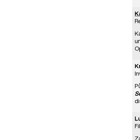
K
R
K
u
O
K
In
P
S
d
L
Fi
Za