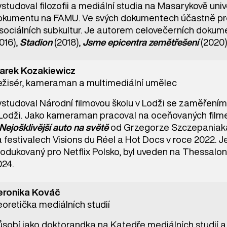
studoval filozofii a mediální studia na Masarykově uni
okumentu na FAMU. Ve svých dokumentech účastně pro
 sociálních subkultur. Je autorem celovečerních dokum
016),
Stadion
(2018),
Jsme epicentra zemětřešení
(2020)
arek Kozakiewicz
ežisér, kameraman a multimediální umělec
ystudoval Národní filmovou školu v Lodži se zaměřením
 Lodži. Jako kameraman pracoval na oceňovaných filme
Nejošklivější auto na světě
od Grzegorze Szczepaniaka.
a festivalech Visions du Réel a Hot Docs v roce 2022. 
odukovaný pro Netflix Polsko, byl uveden na Thessalon
024.
eronika Kováč
oretička mediálních studií
sobí jako doktorandka na Katedře mediálních studií a ž