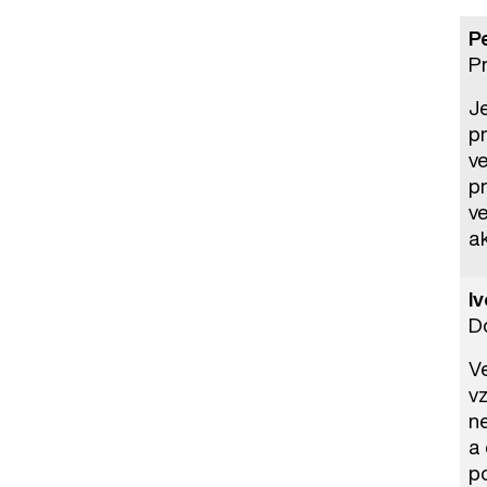
P
P
J
pr
ve
p
ve
a
I
D
V
vz
n
a
po