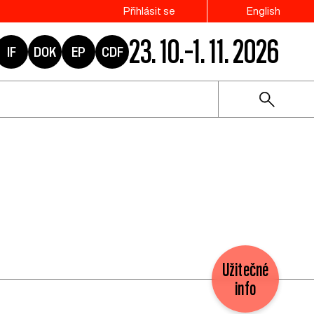
Přihlásit se
English
23. 10.–1. 11. 2026
IF
DOK
EP
CDF
Užitečné
info