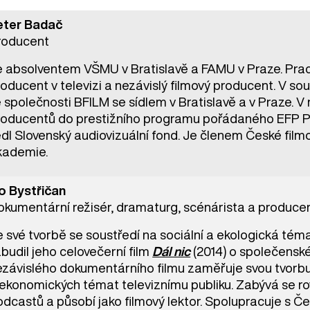
eter Badač
roducent
e absolventem VŠMU v Bratislavě a FAMU v Praze. Praco
oducent v televizi a nezávislý filmový producent. V s
 společnosti BFILM se sídlem v Bratislavě a v Praze. V
roducentů do prestižního programu pořádaného EFP P
dl Slovenský audiovizuální fond. Je členem České film
kademie.
vo Bystřičan
okumentární režisér, dramaturg, scénárista a produce
e své tvorbě se soustředí na sociální a ekologická té
budil jeho celovečerní film
Dál nic
(2014) o společenské
ezávislého dokumentárního filmu zaměřuje svou tvorbu
 ekonomických témat televiznímu publiku. Zabývá se r
dcastů a působí jako filmový lektor. Spolupracuje s Če