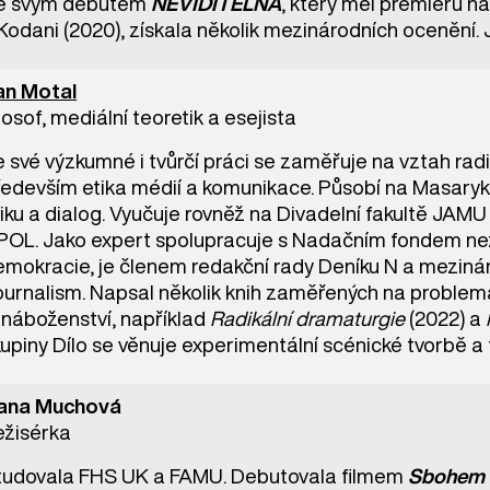
e svým debutem
NEVIDITELNÁ
, který měl premiéru n
Kodani (2020), získala několik mezinárodních ocenění. Je
an Motal
losof, mediální teoretik a esejista
 své výzkumné i tvůrčí práci se zaměřuje na vztah radik
ředevším etika médií a komunikace. Působí na Masaryk
iku a dialog. Vyučuje rovněž na Divadelní fakultě JAMU
POL. Jako expert spolupracuje s Nadačním fondem nezáv
emokracie, je členem redakční rady Deníku N a meziná
urnalism. Napsal několik knih zaměřených na problemat
 náboženství, například
Radikální dramaturgie
(2022) a
upiny Dílo se věnuje experimentální scénické tvorbě a 
ana Muchová
ežisérka
tudovala FHS UK a FAMU. Debutovala filmem
Sbohem 