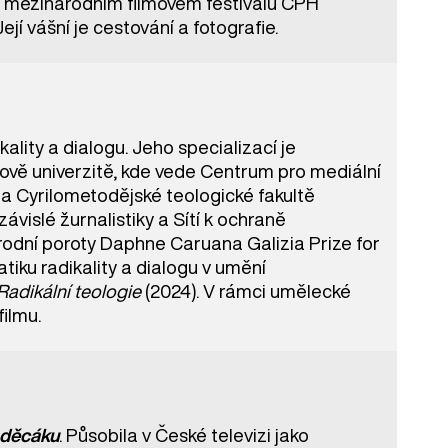
a mezinárodním filmovém festivalu CPH
jí vášní je cestování a fotografie.
ality a dialogu. Jeho specializací je
ově univerzitě, kde vede Centrum pro mediální
 a Cyrilometodějské teologické fakultě
islé žurnalistiky a Sítí k ochraně
rodní poroty Daphne Caruana Galizia Prize for
iku radikality a dialogu v umění
Radikální teologie
(2024). V rámci umělecké
filmu.
děcáku
. Působila v České televizi jako