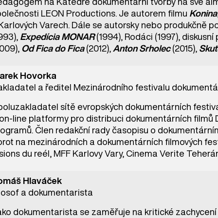
edagogem na Katedře dokumentární tvorby na své al
polečnosti LEON Productions. Je autorem filmu
Konina
 Karlových Varech. Dále se autorsky nebo produkčně po
993),
Expedícia MONAR
(1994), Rodáci (1997), diskusn
2009),
Od Fica do Fica
(2012),
Anton Srholec
(2015),
Skut
arek Hovorka
kladatel a ředitel Mezinárodního festivalu dokumentár
oluzakladatel sítě evropských dokumentárních festival
on-line platformy pro distribuci dokumentárních filmů 
rogramů. Člen redakční rady časopisu o dokumentárním 
orot na mezinárodních a dokumentárních filmových festi
sions du reél, MFF Karlovy Vary, Cinema Verite Teherán 
omáš Hlaváček
ilosof a dokumentarista
ako dokumentarista se zaměřuje na kritické zachycení 