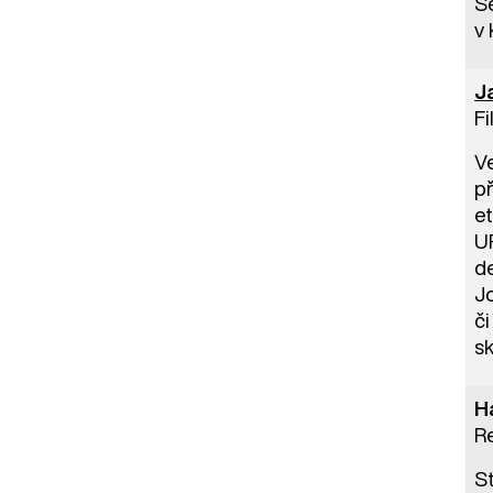
S
v 
J
Fi
Ve
p
et
U
d
Jo
či
sk
H
R
S