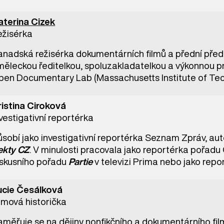
aterina Cizek
ežisérka
anadská režisérka dokumentárních filmů a přední předs
měleckou ředitelkou, spoluzakladatelkou a výkonnou p
pen Documentary Lab (Massachusetts Institute of Tec
ristina Ciroková
vestigativní reportérka
ůsobí jako investigativní reportérka Seznam Zpráv, a
ekty CZ
. V minulosti pracovala jako reportérka pořadu
iskusního pořadu
Partie
v televizi Prima nebo jako rep
ucie Česálková
lmová historička
měřuje se na dějiny nonfikčního a dokumentárního film