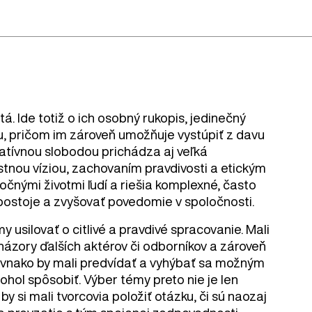
tá. Ide totiž o ich osobný rukopis, jedinečný
tu, pričom im zároveň umožňuje vystúpiť z davu
eatívnou slobodou prichádza aj veľká
tnou víziou, zachovaním pravdivosti a etickým
čnými životmi ľudí a riešia komplexné, často
 postoje a zvyšovať povedomie v spoločnosti.
y usilovať o citlivé a pravdivé spracovanie. Mali
 názory ďalších aktérov či odborníkov a zároveň
Rovnako by mali predvídať a vyhýbať sa možným
hol spôsobiť. Výber témy preto nie je len
y si mali tvorcovia položiť otázku, či sú naozaj