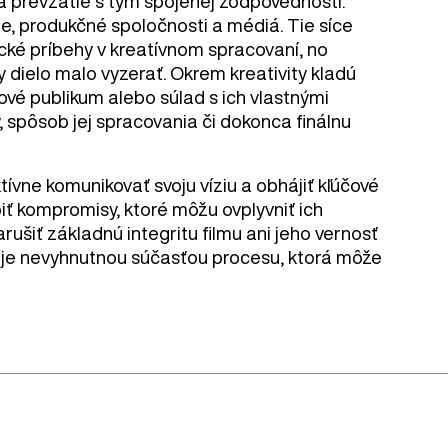
 prevzatie s tým spojenej zodpovednosti.
ie, produkčné spoločnosti a médiá. Tie síce
ické príbehy v kreatívnom spracovaní, no
 dielo malo vyzerať. Okrem kreativity kladú
ové publikum alebo súlad s ich vlastnými
 spôsob jej spracovania či dokonca finálnu
ktívne komunikovať svoju víziu a obhájiť kľúčové
biť kompromisy, ktoré môžu ovplyvniť ich
rušiť základnú integritu filmu ani jeho vernosť
mi je nevyhnutnou súčasťou procesu, ktorá môže