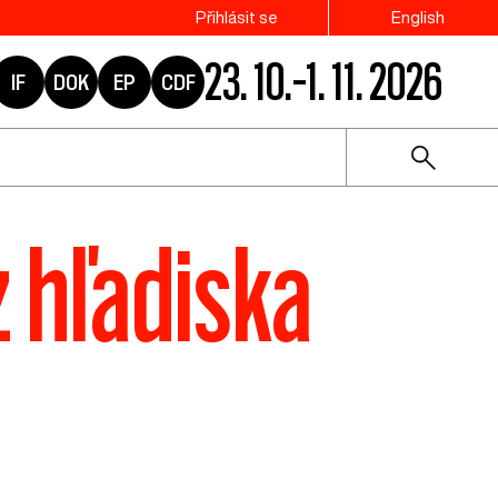
Přihlásit se
English
23. 10.–1. 11. 2026
IF
DOK
EP
CDF
 hľadiska