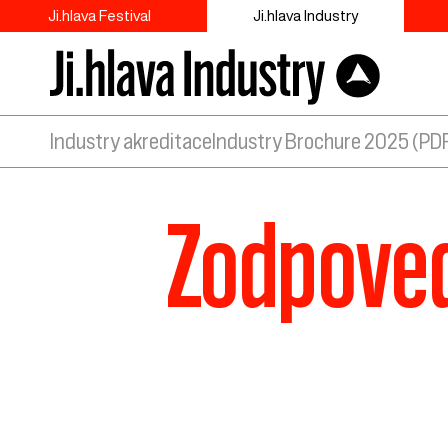
Ji.hlava Festival
Ji.hlava Industry
Industry akreditace
Industry Brochure 2025 (PD
Zodpoved