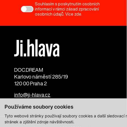
Souhlasím s poskytnutím osobních
informací v rámci zásad zpracování
osobních údajů. Více
zde
.
DOC.DREAM​
Karlovo náměstí 285/19
120 00 Praha 2
info@ji-hlava.cz
Používáme soubory cookies
Tyto webové stránky používají soubory cookies a další sledovací
stránek a zjištění zdroje návštěvnosti.