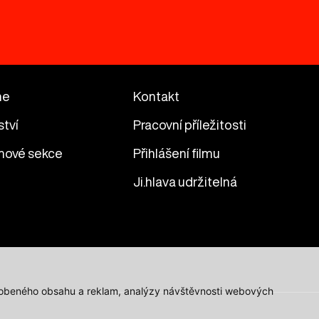
me
Kontakt
ství
Pracovní příležitosti
mové sekce
Přihlášení filmu
Ji.hlava udržitelná
působeného obsahu a reklam, analýzy návštěvnosti webových