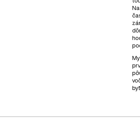
to
Na
čas
zá
dôr
ho
po
Mys
prv
pôv
vo
byť