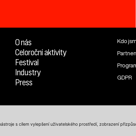
O nás
Kdo js
Celoroční aktivity
Partner
Festival
Progra
Industry
GDPR
Press
 nástroje s cílem vylepšení uživatelského prostředí, zobrazení přiz