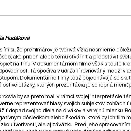
lia Hudáková
lím si, že pre filmárov je tvorivá vízia nesmierne dôleži
ôsob, ako príbeh alebo tému stvárniť a predstaviť sve
uspieť na trhu. V dokumentárnom filme však s touto kr
dpovednosť. Tá spočíva v udržaní rovnováhy medzi vlas
ístupom. Dokumentárne filmy totiž pojednávajú so skuto
úlostivé otázky, ktorých prezentácia je schopná meniť
rcovia by sa preto mali v rámci svojej interpretácie tém
verne reprezentovať hlasy svojich subjektov, zohľadniť
ážiť dopad svojho diela na divákov a verejnú mienku. 
gatívnym dôsledkom alebo škodám, ktoré by ich film mo
zkou tvorivosti, ale aj záväzku. Pred jeho spracovaním b