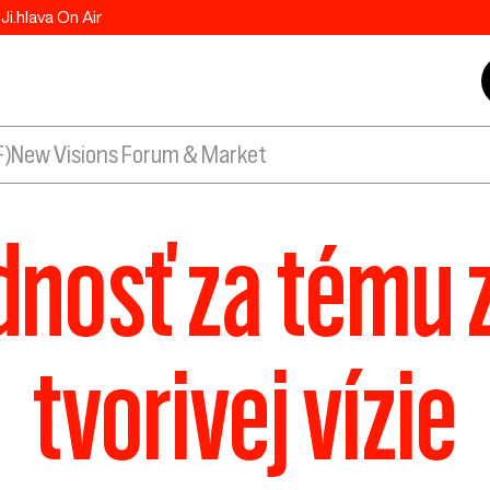
Ji.hlava On Air
F)
New Visions Forum & Market
nosť za tému z
tvorivej vízie