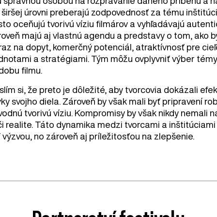
u správnou osobou na rozprávanie daného príbehu a na
 širšej úrovni preberajú zodpovednosť za tému inštitúc
to oceňujú tvorivú víziu filmárov a vyhľadávajú autent
roveň majú aj vlastnú agendu a predstavy o tom, ako by
az na dopyt, komerčný potenciál, atraktívnosť pre cieľ
dnotami a stratégiami. Tým môžu ovplyvniť výber témy,
dobu filmu.
lím si, že preto je dôležité, aby tvorcovia dokázali efe
ky svojho diela. Zároveň by však mali byť pripravení ro
odnú tvorivú víziu. Kompromisy by však nikdy nemali na
či realite. Táto dynamika medzi tvorcami a inštitúcia
 výzvou, no zároveň aj príležitosťou na zlepšenie.