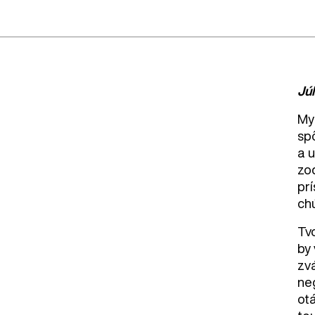
Jú
Mys
sp
a 
zo
pr
ch
Tvo
by 
zv
ne
otá