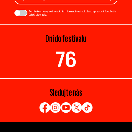
Souhlasím s poskytnutím osobních informací v rámci zásad zpracování osobních
údajů. Více
zde
.
Dní do festivalu
76
Sledujte nás