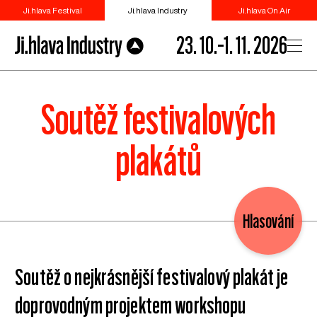
Ji.hlava Festival
Ji.hlava Industry
Ji.hlava On Air
23. 10.–1. 11. 2026
Soutěž festivalových
plakátů
Hlasování
Soutěž o nejkrásnější festivalový plakát je
doprovodným projektem workshopu