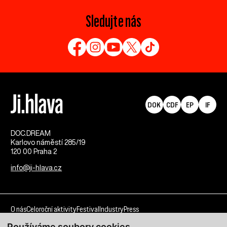
Sledujte nás
DOK
CDF
EP
IF
DOC.DREAM​
Karlovo náměstí 285/19
120 00 Praha 2
info@ji-hlava.cz
O nás
Celoroční aktivity
Festival
Industry
Press
Používáme soubory cookies