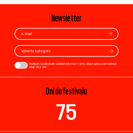
Newsletter
Vyberte kategorii
Souhlasím s poskytnutím osobních informací v rámci zásad zpracování osobních
údajů. Více
zde
.
Dní do festivalu
75