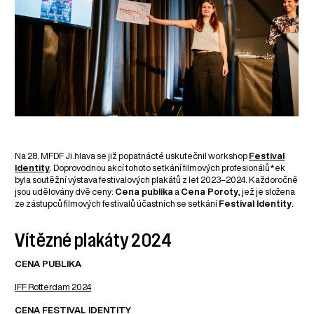
Na 28. MFDF Ji.hlava se již popatnácté uskutečnil workshop
Festival
Identity
. Doprovodnou akcí tohoto setkání filmových profesionálů*ek
byla soutěžní výstava festivalových plakátů z let 2023–2024. Každoročně
jsou udělovány dvě ceny:
Cena publika
a
Cena Poroty
, jež je složena
ze zástupců filmových festivalů účastních se setkání
Festival Identity
.
Vítězné plakáty 2024
CENA PUBLIKA
IFF Rotterdam 2024
CENA FESTIVAL IDENTITY