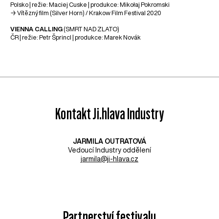
Polsko | režie: Maciej Cuske | produkce: Mikołaj Pokromski
→ Vítězný film (Silver Horn) / Krakow Film Festival 2020
VIENNA CALLING
(SMRT NAD ZLATO)
ČR | režie: Petr Šprincl | produkce: Marek Novák
Kontakt Ji.hlava Industry
JARMILA OUTRATOVÁ
Vedoucí Industry oddělení
jarmila@ji-hlava.cz
Partnerství festivalu