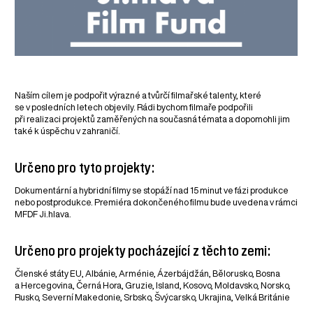
Naším cílem je podpořit výrazné a tvůrčí filmařské talenty, které
se v posledních letech objevily. Rádi bychom filmaře podpořili
při realizaci projektů zaměřených na současná témata a dopomohli jim
také k úspěchu v zahraničí.
Určeno pro tyto projekty:
Dokumentární a hybridní filmy se stopáží nad 15 minut ve fázi produkce
nebo postprodukce. Premiéra dokončeného filmu bude uvedena v rámci
MFDF Ji.hlava.
Určeno pro projekty pocházející z těchto zemi:
Členské státy EU, Albánie, Arménie, Ázerbájdžán, Bělorusko, Bosna
a Hercegovina, Černá Hora, Gruzie, Island, Kosovo, Moldavsko, Norsko,
Rusko, Severní Makedonie, Srbsko, Švýcarsko, Ukrajina, Velká Británie