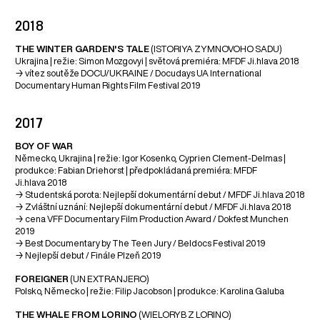
2018
THE WINTER GARDEN'S TALE
(ISTORIYA ZYMNOVOHO SADU)
Ukrajina | režie: Simon Mozgovyi | světová premiéra: MFDF Ji.hlava 2018
→ vítez soutěže DOCU/UKRAINE / Docudays UA International
Documentary Human Rights Film Festival 2019
2017
BOY OF WAR
Německo, Ukrajina | režie: Igor Kosenko, Cyprien Clement-Delmas |
produkce: Fabian Driehorst | předpokládaná premiéra: MFDF
Ji.hlava 2018
→ Studentská porota: Nejlepší dokumentární debut / MFDF Ji.hlava 2018
→ Zvláštní uznání: Nejlepší dokumentární debut / MFDF Ji.hlava 2018
→ cena VFF Documentary Film Production Award / Dokfest Munchen
2019
→ Best Documentary by The Teen Jury / Beldocs Festival 2019
→ Nejlepší debut / Finále Plzeň 2019
FOREIGNER
(UN EXTRANJERO)
Polsko, Německo | režie: Filip Jacobson | produkce: Karolina Galuba
THE WHALE FROM LORINO
(WIELORYB Z LORINO)