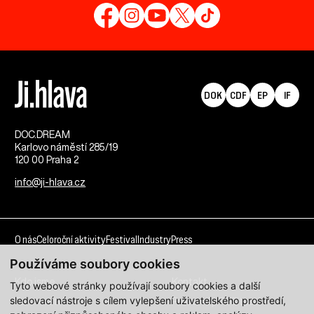
DOK
CDF
EP
IF
DOC.DREAM​
Karlovo náměstí 285/19
120 00 Praha 2
info@ji-hlava.cz
O nás
Celoroční aktivity
Festival
Industry
Press
Používáme soubory cookies
Kdo jsme
Kontakt
Tyto webové stránky používají soubory cookies a další
sledovací nástroje s cílem vylepšení uživatelského prostředí,
Partnerství
Pracovní příležitosti