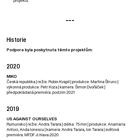
projektu.
---
Historie
Podpora byla poskytnuta těmto projektům:
2020
MIKO
Česká republika | režie: Robin Kvapil | produkce: Martina Štrunc |
výkonná produkce: Petr Koza | kamera: Šimon Dvořáček |
předpokládaná premiéra: podzim 2021
2019
US AGAINST OURSELVES
Rumunsko | režie: Andra Tarara | délka: 75 min | produkce: Anamaria
Antoci, Anda Ionescu | kamera: Andra Tarara, Ion Tarara | světová
premiéra: MFDF Ji.hlava 2020