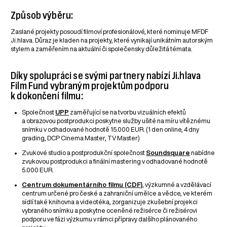
Způsob výběru:
Zaslané projekty posoudí filmoví profesionálové, které nominuje MFDF
Ji.hlava. Důraz je kladen na projekty, které vynikají unikátním autorským
stylem a zaměřením na aktuální či společensky důležitá témata.
Díky spolupráci se svými partnery nabízí Ji.hlava
Film Fund vybraným projektům podporu
k dokončení filmu:
Společnost
UPP
zaměřující se na tvorbu vizuálních efektů
a obrazovou postprodukci poskytne služby ušité na míru vítěznému
snímku v odhadované hodnotě 15.000 EUR. (1 den online, 4 dny
grading, DCP Cinema Master, TV Master)
Zvukové studio a postprodukční společnost
Soundsquare
nabídne
zvukovou postprodukci a finální mastering v odhadované hodnotě
5.000 EUR.
Centrum dokumentárního filmu (CDF)
, výzkumné a vzdělávací
centrum určené pro české a zahraniční umělce a vědce, ve kterém
sídlí také knihovna a videotéka, zorganizuje zkušební projekci
vybraného snímku a poskytne oceněné režisérce či režisérovi
podporu ve fázi výzkumu v rámci přípravy dalšího plánovaného