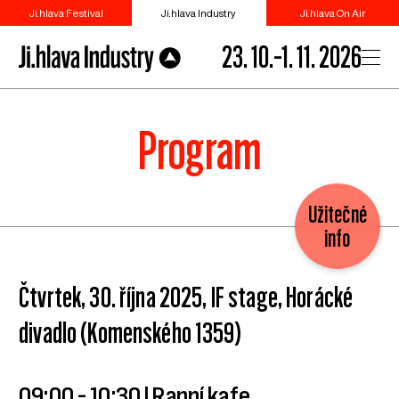
Ji.hlava Festival
Ji.hlava Industry
Ji.hlava On Air
23. 10.–1. 11. 2026
Program
Užitečné
info
Čtvrtek, 30. října 2025, IF stage, Horácké
divadlo (Komenského 1359)
09:00 – 10:30 | Ranní kafe