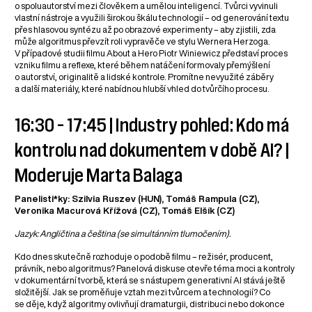
o spoluautorství mezi člověkem a umělou inteligencí. Tvůrci vyvinuli
vlastní nástroje a využili širokou škálu technologií – od generování textu
přes hlasovou syntézu až po obrazové experimenty – aby zjistili, zda
může algoritmus převzít roli vypravěče ve stylu Wernera Herzoga.
V případové studii filmu About a Hero Piotr Winiewicz představí proces
vzniku filmu a reflexe, které během natáčení formovaly přemýšlení
o autorství, originalitě a lidské kontrole. Promítne nevyužité záběry
a další materiály, které nabídnou hlubší vhled do tvůrčího procesu.
16:30 – 17:45 | Industry pohled: Kdo má
kontrolu nad dokumentem v době AI? |
Moderuje Marta Balaga
Panelisti*ky: Szilvia Ruszev (HUN), Tomáš Rampula (CZ),
Veronika Macurová Křížová (CZ), Tomáš Elšík (CZ)
Jazyk: Angličtina a čeština (se simultánním tlumočením).
Kdo dnes skutečně rozhoduje o podobě filmu – režisér, producent,
právník, nebo algoritmus? Panelová diskuse otevře téma moci a kontroly
v dokumentární tvorbě, která se s nástupem generativní AI stává ještě
složitější. Jak se proměňuje vztah mezi tvůrcem a technologií? Co
se děje, když algoritmy ovlivňují dramaturgii, distribuci nebo dokonce