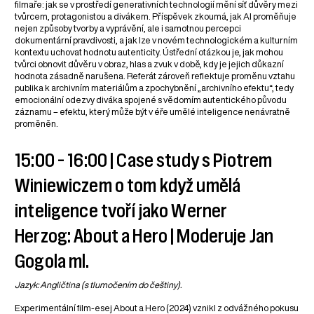
filmaře: jak se v prostředí generativních technologií mění síť důvěry mezi
tvůrcem, protagonistou a divákem. Příspěvek zkoumá, jak AI proměňuje
nejen způsoby tvorby a vyprávění, ale i samotnou percepci
dokumentární pravdivosti, a jak lze v novém technologickém a kulturním
kontextu uchovat hodnotu autenticity. Ústřední otázkou je, jak mohou
tvůrci obnovit důvěru v obraz, hlas a zvuk v době, kdy je jejich důkazní
hodnota zásadně narušena. Referát zároveň reflektuje proměnu vztahu
publika k archivním materiálům a zpochybnění „archivního efektu“, tedy
emocionální odezvy diváka spojené s vědomím autentického původu
záznamu – efektu, který může být v éře umělé inteligence nenávratně
proměněn.
15:00 – 16:00 | Case study s Piotrem
Winiewiczem o tom když umělá
inteligence tvoří jako Werner
Herzog: About a Hero | Moderuje Jan
Gogola ml.
Jazyk: Angličtina (s tlumočením do češtiny).
Experimentální film-esej About a Hero (2024) vznikl z odvážného pokusu