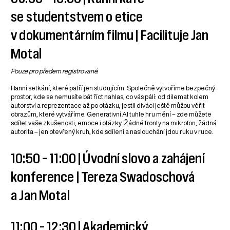
se studentstvem o etice
v dokumentárním filmu | Facilituje Jan
Motal
Pouze pro předem registrované.
Ranní setkání, které patří jen studujícím. Společně vytvoříme bezpečný
prostor, kde se nemusíte bát říct nahlas, co vás pálí: od dilemat kolem
autorství a reprezentace až po otázku, jestli diváci ještě můžou věřit
obrazům, které vytváříme. Generativní AI tuhle hru mění – zde můžete
sdílet vaše zkušenosti, emoce i otázky. Žádné fronty na mikrofon, žádná
autorita – jen otevřený kruh, kde sdílení a naslouchání jdou ruku v ruce.
10:50 – 11:00 | Úvodní slovo a zahájení
konference | Tereza Swadoschová
a Jan Motal
11:00 – 12:30 | Akademický