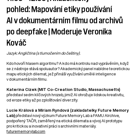
pohled: Mapování etiky používání
AI v dokumentárním filmu od archivů
po deepfake | Moderuje Veronika
Kováč
Jazyk: Angličtina (s tlumočením do češtiny).
Kdo hovoří hlasem algoritmu? A kdo má kontrolu nad vyprávěním, když
se z nástroje stává spoluautor? Akademický panel nabídne teoretickou
mapu etických dilemat, jež přináší využívání umělé inteligence
v dokumentárním filmu.
Katerina Cizek (MIT Co-Creation Studio, Massachusetts)
představí sedm klíčových hrozeb, jimiž AI ohrožuje lidskou kreativitu,
od eroze etiky až po zplošťování diverzity.
Lucie Králová a Miriam Ryndová (zakladatelky Future Memory
Lab)
představí nový výzkum Future Memory Lab a FAMU AIrchive,
podpořený TAČR, zaměřený na etická dilemata a vývoj AI prototypu
pro kritickou a inovativní práci s archivními materiály.
futurememorylab.com