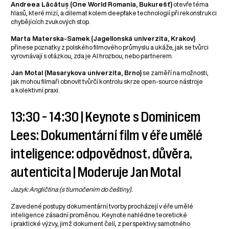
Andreea Lăcătuș (One World Romania, Bukurešť)
otevře téma
hlasů, které mizí, a dilemat kolem deepfake technologií při rekonstrukci
chybějících zvukových stop.
Marta Materska-Samek (Jagellonská univerzita, Krakov)
přinese poznatky z polského filmového průmyslu a ukáže, jak se tvůrci
vyrovnávají s otázkou, zda je AI hrozbou, nebo partnerem.
Jan Motal (Masarykova univerzita, Brno)
se zaměří na možnosti,
jak mohou filmaři obnovit tvůrčí kontrolu skrze open-source nástroje
a kolektivní praxi.
13:30 – 14:30 | Keynote s Dominicem
Lees: Dokumentární film v éře umělé
inteligence: odpovědnost, důvěra,
autenticita | Moderuje Jan Motal
Jazyk: Angličtina (s tlumočením do češtiny).
Zavedené postupy dokumentární tvorby procházejí v éře umělé
inteligence zásadní proměnou. Keynote nahlédne teoretické
i praktické výzvy, jimž dokument čelí, z perspektivy samotného