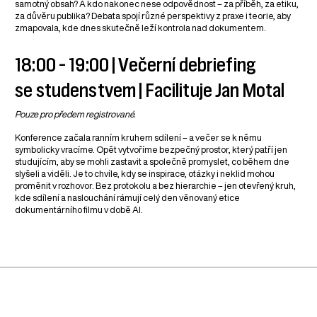
samotný obsah? A kdo nakonec nese odpovědnost – za příběh, za etiku,
za důvěru publika? Debata spojí různé perspektivy z praxe i teorie, aby
zmapovala, kde dnes skutečně leží kontrola nad dokumentem.
18:00 – 19:00 | Večerní debriefing
se studenstvem | Facilituje Jan Motal
Pouze pro předem registrované.
Konference začala ranním kruhem sdílení – a večer se k němu
symbolicky vracíme. Opět vytvoříme bezpečný prostor, který patří jen
studujícím, aby se mohli zastavit a společně promyslet, co během dne
slyšeli a viděli. Je to chvíle, kdy se inspirace, otázky i neklid mohou
proměnit v rozhovor. Bez protokolu a bez hierarchie – jen otevřený kruh,
kde sdílení a naslouchání rámují celý den věnovaný etice
dokumentárního filmu v době AI.