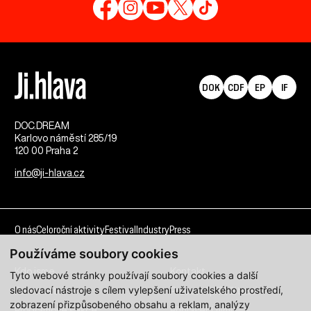
DOK
CDF
EP
IF
DOC.DREAM​
Karlovo náměstí 285/19
120 00 Praha 2
info@ji-hlava.cz
O nás
Celoroční aktivity
Festival
Industry
Press
Používáme soubory cookies
Kdo jsme
Kontakt
Tyto webové stránky používají soubory cookies a další
sledovací nástroje s cílem vylepšení uživatelského prostředí,
Partnerství
Pracovní příležitosti
zobrazení přizpůsobeného obsahu a reklam, analýzy
Programové sekce
Přihlášení filmu