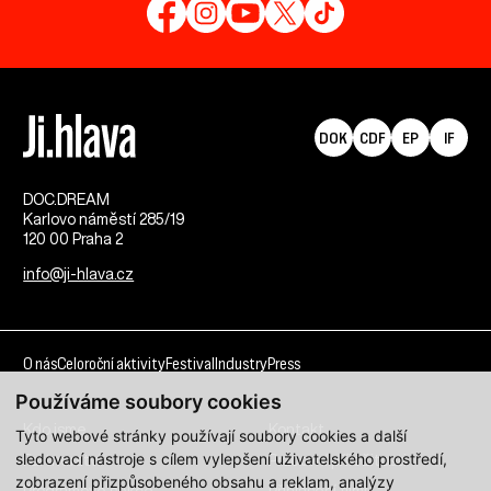
DOK
CDF
EP
IF
DOC.DREAM​
Karlovo náměstí 285/19
120 00 Praha 2
info@ji-hlava.cz
O nás
Celoroční aktivity
Festival
Industry
Press
Používáme soubory cookies
Kdo jsme
Kontakt
Tyto webové stránky používají soubory cookies a další
sledovací nástroje s cílem vylepšení uživatelského prostředí,
Partnerství
Pracovní příležitosti
zobrazení přizpůsobeného obsahu a reklam, analýzy
Programové sekce
Přihlášení filmu