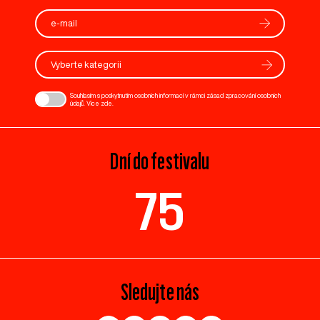
Vyberte kategorii
Souhlasím s poskytnutím osobních informací v rámci zásad zpracování osobních
údajů. Více
zde
.
Dní do festivalu
75
Sledujte nás