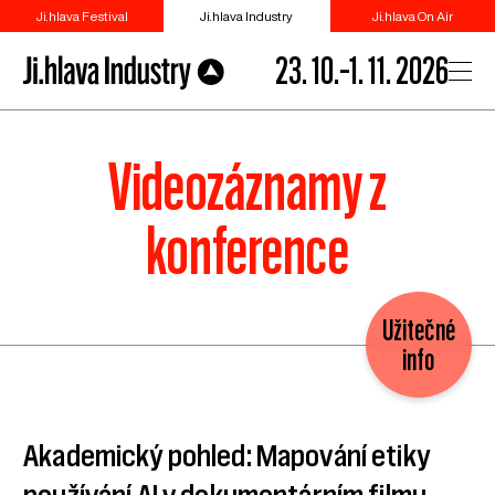
Ji.hlava Festival
Ji.hlava Industry
Ji.hlava On Air
23. 10.–1. 11. 2026
Videozáznamy z
konference
Užitečné
info
Akademický pohled: Mapování etiky