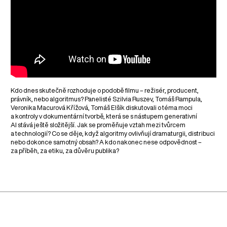
Kdo dnes skutečně rozhoduje o podobě filmu – režisér, producent,
právník, nebo algoritmus? Panelisté Szilvia Ruszev, Tomáš Rampula,
Veronika Macurová Křížová, Tomáš Elšík diskutovali o téma moci
a kontroly v dokumentární tvorbě, která se s nástupem generativní
AI stává ještě složitější. Jak se proměňuje vztah mezi tvůrcem
a technologií? Co se děje, když algoritmy ovlivňují dramaturgii, distribuci
nebo dokonce samotný obsah? A kdo nakonec nese odpovědnost –
za příběh, za etiku, za důvěru publika?