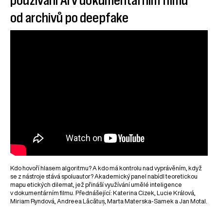
používání AI v dokumentárním filmu
od archivů po deepfake
Kdo hovoří hlasem algoritmu? A kdo má kontrolu nad vyprávěním, když
se z nástroje stává spoluautor? Akademický panel nabídl teoretickou
mapu etických dilemat, jež přináší využívání umělé inteligence
v dokumentárním filmu. Přednášející: Katerina Cizek, Lucie Králová,
Miriam Ryndová, Andreea Lăcătuș, Marta Materska-Samek a Jan Motal.