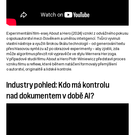
Experimentální film-esej About a Hero (2024) vznikl z odvážného pokusu
o spoluautorství mezi člověkem a umělou inteligencí. Tvůrci vyvinuli
vlastní nástroje a využili širokou škálu technologií – od generování textu
přes hlasovou syntézu až po obrazové experimenty – aby zjistili, zda
může algoritmus převzít roli vypravěče ve stylu Wernera Herzoga.
V případové studii filmu About a Hero Piotr Winiewicz představil proces
vzniku filmu a reflexe, které během natáčení formovaly přemýšlení
o autorství, originalitě a lidské kontrole.
Industry pohled: Kdo má kontrolu
nad dokumentem v době AI?