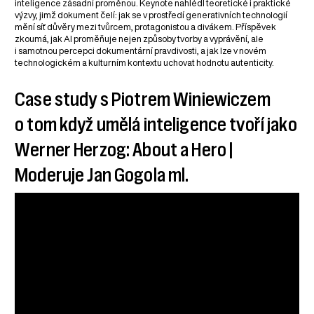
inteligence zásadní proměnou. Keynote nahlédl teoretické i praktické
výzvy, jimž dokument čelí: jak se v prostředí generativních technologií
mění síť důvěry mezi tvůrcem, protagonistou a divákem. Příspěvek
zkoumá, jak AI proměňuje nejen způsoby tvorby a vyprávění, ale
i samotnou percepci dokumentární pravdivosti, a jak lze v novém
technologickém a kulturním kontextu uchovat hodnotu autenticity.
Case study s Piotrem Winiewiczem
o tom když umělá inteligence tvoří jako
Werner Herzog: About a Hero |
Moderuje Jan Gogola ml.