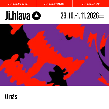
Ji.hlava Festival
Ji.hlava Industry
Ji.hlava On Air
23. 10.–1. 11. 2026
O nás