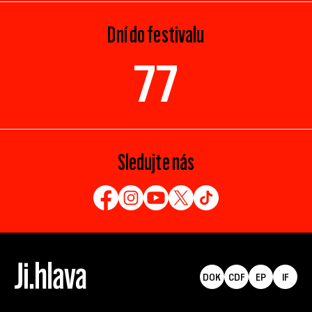
Dní do festivalu
77
Sledujte nás
DOK
CDF
EP
IF