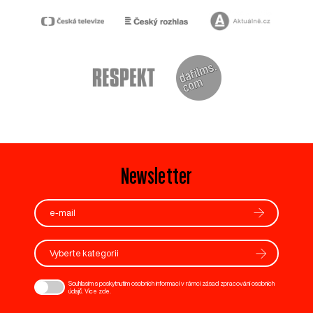
Newsletter
Vyberte kategorii
Souhlasím s poskytnutím osobních informací v rámci zásad zpracování osobních
údajů. Více
zde
.