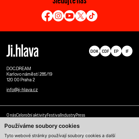
DOK
CDF
EP
IF
DOC.DREAM​
Karlovo náměstí 285/19
120 00 Praha 2
info@ji-hlava.cz
O nás
Celoroční aktivity
Festival
Industry
Press
Používáme soubory cookies
Kdo jsme
Kontakt
Tyto webové stránky používají soubory cookies a další