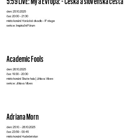
5:59 LIVE: My a Evropa: - Česká a slovenská cesta
den: 25.10.2025
čas: 20:00 - 21:30
místo konání: Horácké divadlo - IF stage
sekce: Inspirační Fórum
Academic Fools
den: 26.10.2025
čas: 19:30 - 20:30
místo konání: Skate hala | Ji.hlava Vibes
sekce: Ji.hlava Vibes
Adriana Morn
den: 25.10. - 26.10.2025
čas: 23:59 - 00:45
místo konání: Hudební stan