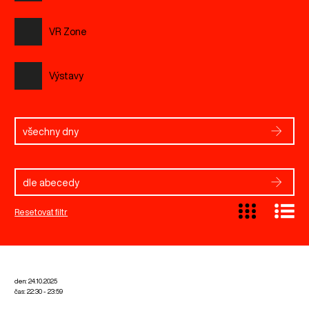
VR Zone
Výstavy
všechny dny
dle abecedy
Resetovat filtr
den: 24.10.2025
čas: 22:30 - 23:59