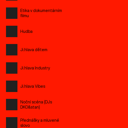
Etika v dokumentárním
filmu
Hudba
Ji.hlava dětem
Ji.hlava Industry
Ji.hlava Vibes
Noční scéna (DJs
DKO&stan)
Přednášky a mluvené
slovo