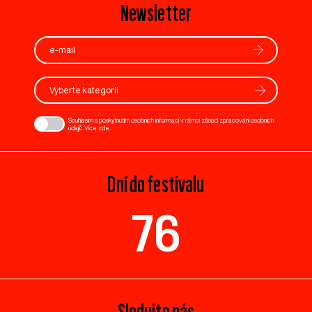
Newsletter
Vyberte kategorii
Souhlasím s poskytnutím osobních informací v rámci zásad zpracování osobních
údajů. Více
zde
.
Dní do festivalu
76
Sledujte nás