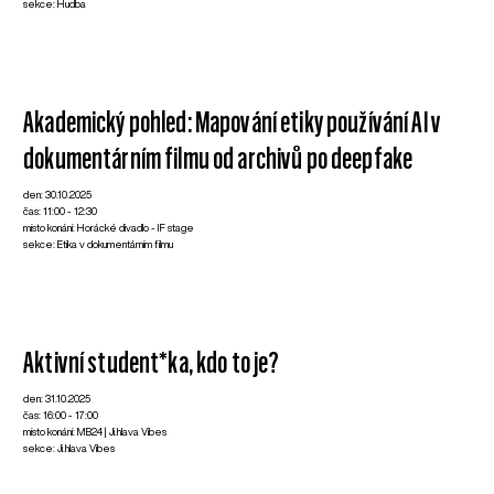
sekce: Hudba
Akademický pohled: Mapování etiky používání AI v
dokumentárním filmu od archivů po deepfake
den: 30.10.2025
čas: 11:00 - 12:30
místo konání: Horácké divadlo - IF stage
sekce: Etika v dokumentárním filmu
Aktivní student*ka, kdo to je?
den: 31.10.2025
čas: 16:00 - 17:00
místo konání: MB24 | Ji.hlava Vibes
sekce: Ji.hlava Vibes