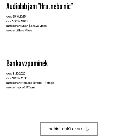
Audiolab jam "Hra, nebo nic"
den: 25.10.2025
čas: 17:00 - 19:00
místo konání: MB24 | Ji.hlava Vibes
sekce: Ji.hlava Vibes
Banka vzpomínek
den: 31.10.2025
čas: 10:30 - 11:30
místo konání: Horácké divadlo - IF stage
sekce: Inspirační Fórum
načíst další akce