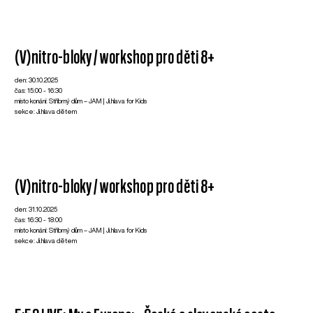
(V)nitro-bloky / workshop pro děti 8+
den: 30.10.2025
čas: 15:00 - 16:30
místo konání: Stříbrný dům – JAM | Ji.hlava for Kids
sekce: Ji.hlava dětem
(V)nitro-bloky / workshop pro děti 8+
den: 31.10.2025
čas: 16:30 - 18:00
místo konání: Stříbrný dům – JAM | Ji.hlava for Kids
sekce: Ji.hlava dětem