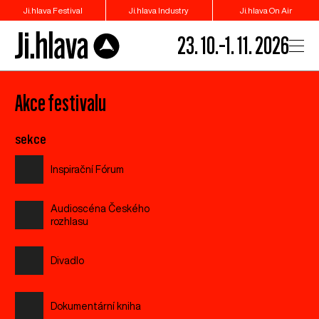
Ji.hlava Festival
Ji.hlava Industry
Ji.hlava On Air
23. 10.–1. 11. 2026
Akce festivalu
sekce
Inspirační Fórum
Audioscéna Českého
rozhlasu
Divadlo
Dokumentární kniha