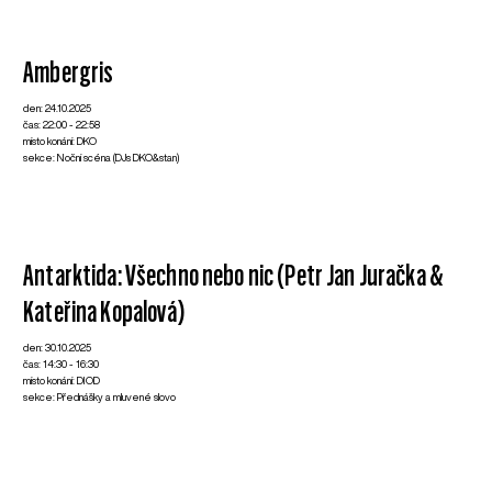
Ambergris
den: 24.10.2025
čas: 22:00 - 22:58
místo konání: DKO
sekce: Noční scéna (DJs DKO&stan)
Antarktida: Všechno nebo nic (Petr Jan Juračka &
Kateřina Kopalová)
den: 30.10.2025
čas: 14:30 - 16:30
místo konání: DIOD
sekce: Přednášky a mluvené slovo