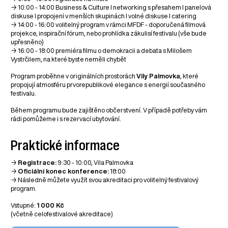
→ 10:00 - 14:00 Business & Culture I networking s přesahem I panelová
diskuse I propojení v menších skupinách I volné diskuse I catering
→ 14:00 - 16:00 volitelný program v rámci MFDF - doporučená filmová
projekce, inspirační fórum, nebo prohlídka zákulisí festivalu (vše bude
upřesněno)
→ 16:00 - 18:00 premiéra filmu o demokracii a debata s Milošem
Vystrčilem, na které byste neměli chybět
Program proběhne v originálních prostorách
Vily Palmovka
, které
propojují atmosféru prvorepublikové elegance s energií současného
festivalu.
Během programu bude zajištěno občerstvení. V případě potřeby vám
rádi pomůžeme i s rezervací ubytování.
Praktické informace
→
Registrace:
9:30 - 10:00, Vila Palmovka
→
Oficiální konec konference:
18:00
→ Následně můžete využít svou akreditaci pro volitelný festivalový
program.
Vstupné:
1 000 Kč
(včetně celofestivalové akreditace)