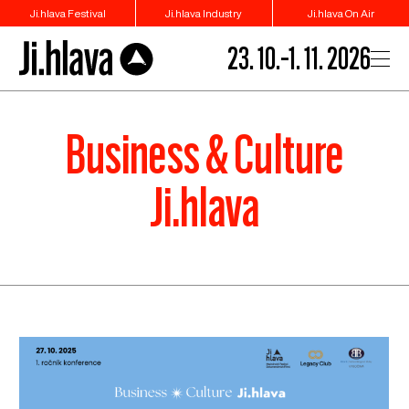
Ji.hlava Festival
Ji.hlava Industry
Ji.hlava On Air
23. 10.–1. 11. 2026
Business & Culture
Ji.hlava