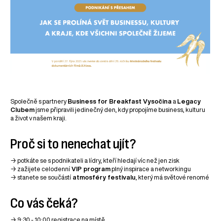
Společně s partnery
Business for Breakfast Vysočina
a
Legacy
Clubem
jsme připravili jedinečný den, kdy propojíme business, kulturu
a život v našem kraji.
Proč si to nenechat ujít?
→ potkáte se s podnikateli a lídry, kteří hledají víc než jen zisk
→ zažijete celodenní
VIP program
plný inspirace a networkingu
→ stanete se součástí
atmosféry festivalu
, který má světové renomé
Co vás čeká?
→ 9:30 - 10:00 registrace na místě