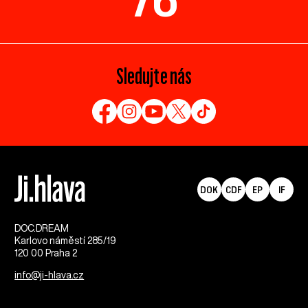
Sledujte nás
DOK
CDF
EP
IF
DOC.DREAM​
Karlovo náměstí 285/19
120 00 Praha 2
info@ji-hlava.cz