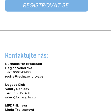
Kontaktujte nás:
Business for Breakfast
Regina Vondrová
+420 606 348 469
regina@reginavondrova.cz
Legacy Club
Valery Seničev
+420 702 958 486
valery@legacyclub.cz
MFDF Ji.hlava
Linda Trejtnarová