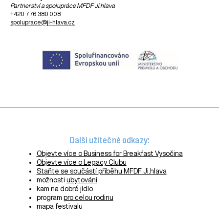
Partnerství a spolupráce MFDF Ji.hlava
+420 776 380 008
spoluprace@ji-hlava.cz
Další užitečné odkazy:
Objevte více o Business for Breakfast Vysočina
Objevte více o Legacy Clubu
Staňte se součástí příběhu MFDF Ji.hlava
možnosti
ubytování
kam na dobré jídlo
program
pro celou rodinu
mapa festivalu