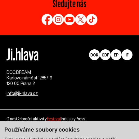
Sledujte nás
DOK
CDF
EP
IF
DOC.DREAM​
Karlovo náměstí 285/19
120 00 Praha 2
info@ji-hlava.cz
O nás
Celoroční aktivity
Festival
Industry
Press
Používáme soubory cookies
Kdo jsme
Kontakt