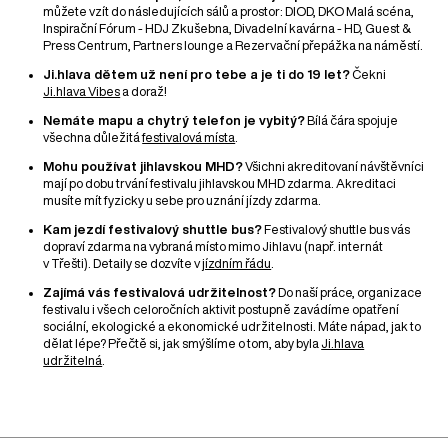
můžete vzít do následujících sálů a prostor: DIOD, DKO Malá scéna,
Inspirační Fórum - HDJ Zkušebna, Divadelní kavárna - HD, Guest &
Press Centrum, Partners lounge a Rezervační přepážka na náměstí.
Ji.hlava dětem už není pro tebe a je ti do 19 let?
Čekni
Ji.hlava Vibes
a doraž!
Nemáte mapu a chytrý telefon je vybitý?
Bílá čára spojuje
všechna důležitá
festivalová místa
.
Mohu používat jihlavskou MHD?
Všichni akreditovaní návštěvníci
mají po dobu trvání festivalu jihlavskou MHD zdarma. Akreditaci
musíte mít fyzicky u sebe pro uznání jízdy zdarma.
Kam jezdí festivalový shuttle bus?
Festivalový shuttle bus vás
dopraví zdarma na vybraná místo mimo Jihlavu (např. internát
v Třešti). Detaily se dozvíte v
jízdním řádu
.
Zajímá vás festivalová udržitelnost?
Do naší práce, organizace
festivalu i všech celoročních aktivit postupně zavádíme opatření
sociální, ekologické a ekonomické udržitelnosti. Máte nápad, jak to
dělat lépe? Přečtě si, jak smýšlíme o tom, aby byla
Ji.hlava
udržitelná
.