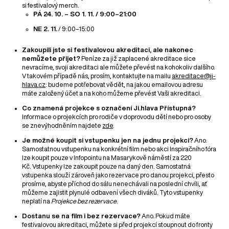
si festivalový merch.
PÁ 24. 10. – SO 1. 11. / 9:00–21:00
NE 2. 11.
/ 9:00–15:00
Zakoupili jste si festivalovou akreditaci, ale nakonec
nemůžete přijet?
Peníze za již zaplacené akreditace sice
nevracíme, svoji akreditaci ale můžete převést na kohokoliv dalšího.
V takovém případě nás, prosím, kontaktujte na mailu
akreditace@ji-
hlava.cz
: budeme potřebovat vědět, na jakou emailovou adresu
máte založený účet a na koho můžeme převést Vaši akreditaci.
Co znamená projekce s označení Ji.hlava Přístupná?
Informace o projekcích pro rodiče v doprovodu dětí nebo pro osoby
se znevýhodněním najdete
zde
.
Je možné koupit si vstupenku jen na jednu projekci?
Ano.
Samostatnou vstupenku na konkrétní film nebo akci Inspiračního fóra
lze koupit pouze v Infopointu na Masarykově náměstí za 220
Kč. Vstupenky lze zakoupit pouze na daný den. Samostatná
vstupenka slouží zároveň jako rezervace pro danou projekci, přesto
prosíme, abyste příchod do sálu nenechávali na poslední chvíli, ať
můžeme zajistit plynulé odbavení všech diváků. Tyto vstupenky
neplatí na
Projekce bez rezervace
.
Dostanu se na film i bez rezervace?
Ano. Pokud máte
festivalovou akreditaci, můžete si před projekcí stoupnout do fronty