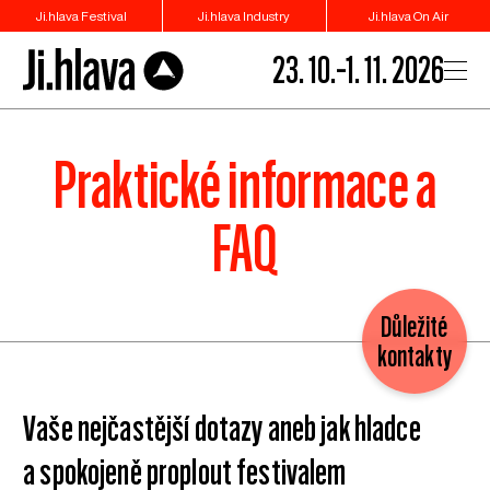
Ji.hlava Festival
Ji.hlava Industry
Ji.hlava On Air
23. 10.–1. 11. 2026
Praktické informace a
FAQ
Důležité
kontakty
Vaše nejčastější dotazy aneb jak hladce
a spokojeně proplout festivalem