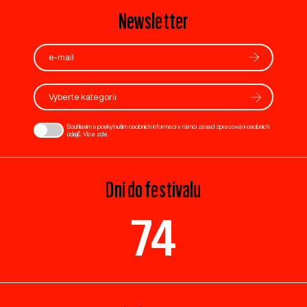
Newsletter
Vyberte kategorii
Souhlasím s poskytnutím osobních informací v rámci zásad zpracování osobních
údajů. Více
zde
.
Dní do festivalu
74