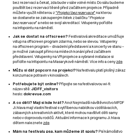
bez rezervací a čekat, zda bude v sále volné místo. Do sálu budeme
pouštět bez rezervací těsně před začátkem projekce. Případně
můžete využít některou z
“
Projekcí bez rezervace
”
na kterou
se dostanete se zakoupeným lístek z balíčku “
Projekce
bez rezervace
” a nebo se svojí akreditací. Vstupenky pořídíte
na Infopointu na náměstí.
Jak se dostat na offscreen?
Festivalová akreditace umožňuje
vstup na offscreen program zdarma, nebo se slevou. Vstupenky
na offscreen program – divadelní představení a koncerty ve stanu –
je možné zakoupit přímo na místech konání před začátkem
představení. Vstupenky na VR projekce a vybrané instalace si
pořídíte na Infopointu na Masarykově náměstí. Více info a ceny
zde
.
Můžu si dát popcorn na projekci?
Na festivalu platí plošný zákaz
konzumace potravin v kinosálech.
Potřebujete být online?
Připojte se na festivalovou wi-fi:
název sítě:
JIDFF_visitors
heslo:
dokrevue.com
A co děti? Mají si kde hrát?
Ano! Nejmladší návštěvnictvo MFDF
Ji.hlava mají vlastní festival s vytříbenou nabídkou vzdělávacích,
zábavných a kreativních aktivit, které mohou navštívit děti samy
nebo v doprovodu rodičů. Aktuální informace k programu Ji.hlava
dětem naleznete
zde
.
Mám na festivalu psa, kam můžeme jít spolu?
Psí kámošstvo