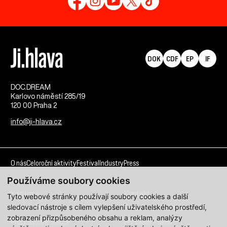
DOK
CDF
EP
IF
DOC.DREAM​
Karlovo náměstí 285/19
120 00 Praha 2
info@ji-hlava.cz
O nás
Celoroční aktivity
Festival
Industry
Press
Používáme soubory cookies
Kdo jsme
Kontakt
Tyto webové stránky používají soubory cookies a další
sledovací nástroje s cílem vylepšení uživatelského prostředí,
Partnerství
Pracovní příležitosti
zobrazení přizpůsobeného obsahu a reklam, analýzy
Programové sekce
Přihlášení filmu