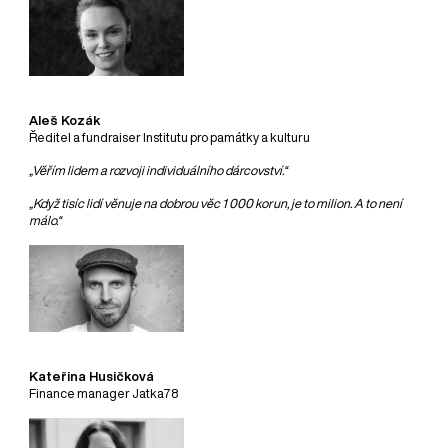
Aleš Kozák
Ředitel a fundraiser Institutu pro památky a kulturu
„Věřím lidem a rozvoji individuálního dárcovství.“
„Když tisíc lidí věnuje na dobrou věc 1 000 korun, je to milion. A to není
málo.“
Kateřina Husičková
Finance manager Jatka78