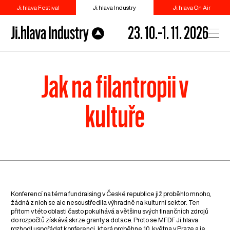
Ji.hlava Festival
Ji.hlava Industry
Ji.hlava On Air
23. 10.–1. 11. 2026
Jak na filantropii v
kultuře
Konferencí na téma fundraising v České republice již proběhlo mnoho,
žádná z nich se ale nesoustředila výhradně na kulturní sektor. Ten
přitom v této oblasti často pokulhává a většinu svých finančních zdrojů
do rozpočtů získává skrze granty a dotace. Proto se MFDF Ji.hlava
rozhodl uspořádat konferenci, která proběhne 10. května v Praze a je