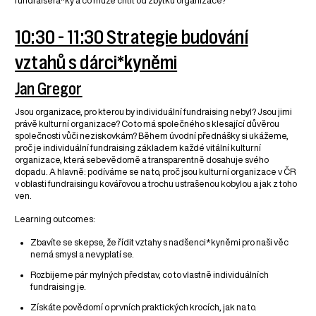
fundraisera*ky a co může chtít od zbytku organizace?
10:30 - 11:30 Strategie budování
vztahů s dárci*kyněmi
Jan Gregor
Jsou organizace, pro kterou by individuální fundraising nebyl? Jsou jimi
právě kulturní organizace? Co to má společného s klesající důvěrou
společnosti vůči neziskovkám? Během úvodní přednášky si ukážeme,
proč je individuální fundraising základem každé vitální kulturní
organizace, která sebevědomě a transparentně dosahuje svého
dopadu. A hlavně: podíváme se na to, proč jsou kulturní organizace v ČR
v oblasti fundraisingu kovářovou a trochu ustrašenou kobylou a jak z toho
ven.
Learning outcomes:
Zbavíte se skepse, že řídit vztahy s nadšenci*kyněmi pro naši věc
nemá smysl a nevyplatí se.
Rozbijeme pár mylných představ, co to vlastně individuálních
fundraising je.
Získáte povědomí o prvních praktických krocích, jak na to.