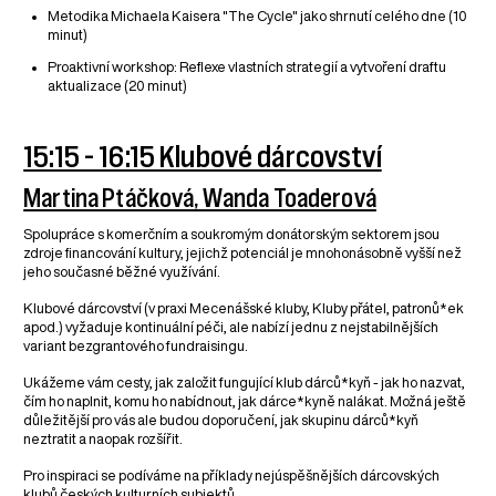
Metodika Michaela Kaisera "The Cycle" jako shrnutí celého dne (10
minut)
Proaktivní workshop: Reflexe vlastních strategií a vytvoření draftu
aktualizace (20 minut)
15:15 - 16:15 Klubové dárcovství
Martina Ptáčková, Wanda Toaderová
Spolupráce s komerčním a soukromým donátorským sektorem jsou
zdroje financování kultury, jejichž potenciál je mnohonásobně vyšší než
jeho současné běžné využívání.
Klubové dárcovství (v praxi Mecenášské kluby, Kluby přátel, patronů*ek
apod.) vyžaduje kontinuální péči, ale nabízí jednu z nejstabilnějších
variant bezgrantového fundraisingu.
Ukážeme vám cesty, jak založit fungující klub dárců*kyň - jak ho nazvat,
čím ho naplnit, komu ho nabídnout, jak dárce*kyně nalákat. Možná ještě
důležitější pro vás ale budou doporučení, jak skupinu dárců*kyň
neztratit a naopak rozšířit.
Pro inspiraci se podíváme na příklady nejúspěšnějších dárcovských
klubů českých kulturních subjektů.