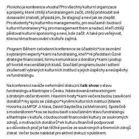
Pro koho je konference vhodná?
Pro všechny kulturní organizace
a projekty, které chtějí s fundraisingem začít, chtějí prohloubit své
dosavadní znalosti, připadá jim, že stagnují a neví jak se zlepšit.
Pro studenty*ky kulturního managementu, pro současné i budoucí
kulturní fundraisery*ky, pro management firem a nadací, kteří chtějí
pěstovat kulturní sponsoring a neví, kde začít. A také pro veřejnost,
kterou téma financování v kultuře zajímá.
Program
: Během celodenní konference se účastníci*ice seznámí
s vybranými experty*kami na fundraising, kteří*ré představí různé
strategie financování, formu komunikace s donátory*kami i postup
při tvorbě mecenášských klubů. Součástí programu bude i sdílení
zkušeností vybraných kulturních institucí s jejich úspěchy a neúspěchy
ve fundraisingu.
Na konferenci naváže neformální diskuzní
talk show
o stavu
fundraisingu a filantropie v Česku. Následovaná networkingem
s drobným občerstvením. Hlavními hosty*kami večera budou zasvěcení
donátoři*rky spolu se zástupci*kyněmi kulturních institucí (Marek
Hovorka za MFDF Ji.hlava, David Gaydečka za Metronom). Společně
s moderátorem*kou se budou bavit o současném stavu fundraisingu
a filantropie v kultuře, o budoucnosti financování kultury ze soukromých
zdrojů, o motivacích donátorů*ek kulturu finančně podporovat
a o důvodech proč je tak těžké peníze ze soukromých a firemních zdrojů
získat. Večer bude nabádat pro aktivní diskuzi s publikem.