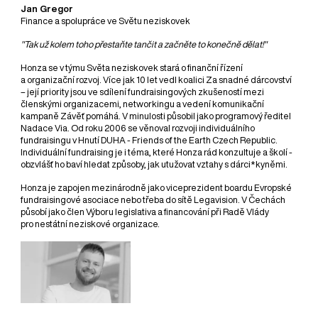
Jan Gregor
Finance a spolupráce ve Světu neziskovek
"Tak už kolem toho přestaňte tančit a začněte to konečně dělat!"
Honza se v týmu Světa neziskovek stará o finanční řízení
a organizační rozvoj. Více jak 10 let vedl koalici Za snadné dárcovství
– její priority jsou ve sdílení fundraisingových zkušeností mezi
členskými organizacemi, networkingu a vedení komunikační
kampaně Závěť pomáhá. V minulosti působil jako programový ředitel
Nadace Via. Od roku 2006 se věnoval rozvoji individuálního
fundraisingu v Hnutí DUHA - Friends of the Earth Czech Republic.
Individuální fundraising je i téma, které Honza rád konzultuje a školí -
obzvlášť ho baví hledat způsoby, jak utužovat vztahy s dárci*kyněmi.
Honza je zapojen mezinárodně jako viceprezident boardu Evropské
fundraisingové asociace nebo třeba do sítě Legavision. V Čechách
působí jako člen Výboru legislativa a financování při Radě Vlády
pro nestátní neziskové organizace.