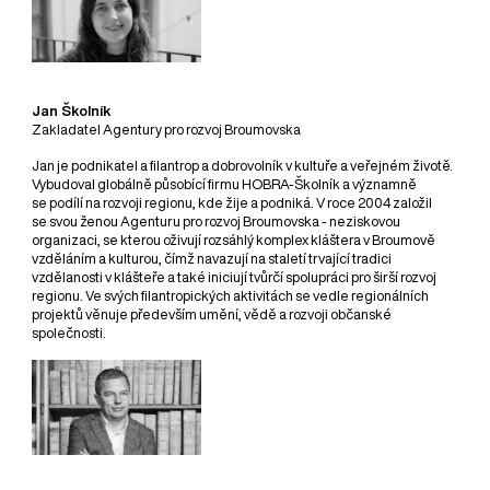
Jan Školník
Zakladatel Agentury pro rozvoj Broumovska
Jan je podnikatel a filantrop a dobrovolník v kultuře a veřejném životě.
Vybudoval globálně působící firmu HOBRA-Školník a významně
se podílí na rozvoji regionu, kde žije a podniká. V roce 2004 založil
se svou ženou Agenturu pro rozvoj Broumovska - neziskovou
organizaci, se kterou oživují rozsáhlý komplex kláštera v Broumově
vzděláním a kulturou, čímž navazují na staletí trvající tradici
vzdělanosti v klášteře a také iniciují tvůrčí spolupráci pro širší rozvoj
regionu. Ve svých filantropických aktivitách se vedle regionálních
projektů věnuje především umění, vědě a rozvoji občanské
společnosti.