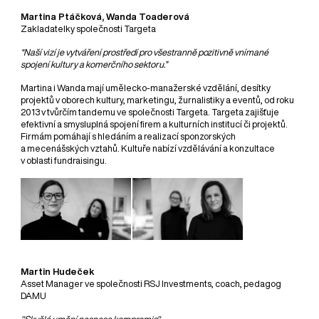
Martina Ptáčková, Wanda Toaderová
Zakladatelky společnosti Targeta
“Naší vizí je vytváření prostředí pro všestranně pozitivně vnímané
spojení kultury a komerčního sektoru.”
Martina i Wanda mají umělecko-manažerské vzdělání, desítky
projektů v oborech kultury, marketingu, žurnalistiky a eventů, od roku
2013 v tvůrčím tandemu ve společnosti Targeta. Targeta zajišťuje
efektivní a smysluplná spojení firem a kulturních institucí či projektů.
Firmám pomáhají s hledáním a realizací sponzorských
a mecenášských vztahů. Kultuře nabízí vzdělávání a konzultace
v oblasti fundraisingu.
Martin Hudeček
Asset Manager ve společnosti RSJ Investments, coach, pedagog
DAMU