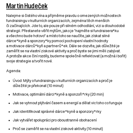
Martin Hudeček
Nalejme si čistého vína a přijměme pravdu o omezených možnostech
fundraisingu v kulturních organizacích, zejména těch menších
či začínajících. Jde to, ale pouze při silném odhodlání, vizi a dlouhodobé
strategii. Přestanete věřit mýtům, jako je "najměte si fundraisera*ku
a všechno bude hotovo" a místo toho se naučíte, jak získat silné
dárce*kyně a sponzory*ky pomocí pochopení vlastní hodnoty
a motivace dárců*kyň a partnerů*ek. Dále se dozvíte, jak důležité je
zaměřit se na vlastní ziskové aktivity a proč byste se jimi měli zabývat.
A protože akce činí rozdíly, budeme společně reflektovat (a možná i bořit)
svoje strategie a tvořit nové.
Agenda:
Úvod: Mýty o fundraisingu v kulturních organizacích a proč je
důležité je překonat (10 minut)
Motivace, optimální dárci*kyně a sponzoři*rky (20 min)
Jak se vyhnout plýtvání časem a energií a dělat vic toho co funguje
Jak identifikovat správné dárce*kyně a sponzory*rky
Jak vytvářet spolupráci pro oboustranné obohacení
Proč se zaměřit se na vlastní ziskové aktivity (10 minut)