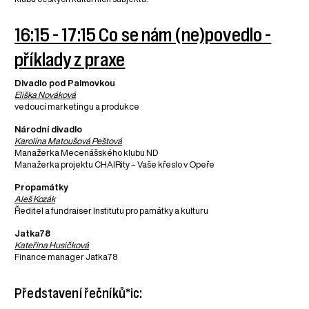
16:15 - 17:15 Co se nám (ne)povedlo -
příklady z praxe
Divadlo pod Palmovkou
Eliška Nováková
vedoucí marketingu a produkce
Národní divadlo
Karolína Matoušová Peštová
Manažerka Mecenášského klubu ND
Manažerka projektu CHAIRity – Vaše křeslo v Opeře
Propamátky
Aleš Kozák
Ředitel a fundraiser Institutu pro památky a kulturu
Jatka78
Kateřina Husičková
Finance manager Jatka78
Představení řečníků*ic: