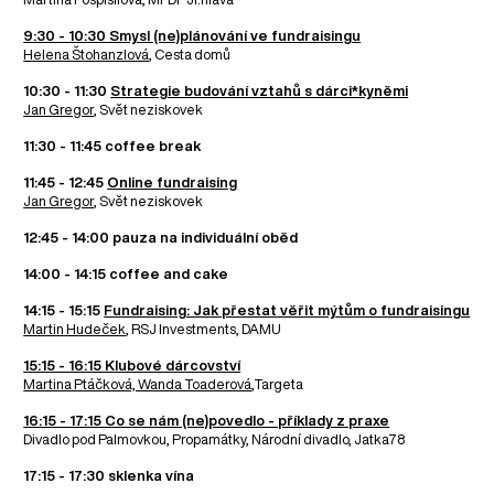
9:30 - 10:30 Smysl (ne)plánování ve fundraisingu
Helena Štohanzlová
, Cesta domů
10:30 - 11:30
Strategie budování vztahů s dárci*kyněmi
Jan Gregor
, Svět neziskovek
11:30 - 11:45 coffee break
11:45 - 12:45
Online fundraising
Jan Gregor
, Svět neziskovek
12:45 - 14:00 pauza na individuální oběd
14:00 - 14:15 coffee and cake
14:15 - 15:15
Fundraising: Jak přestat věřit mýtům o fundraisingu
Martin Hudeček
, RSJ Investments, DAMU
15:15 - 16:15 Klubové dárcovství
Martina Ptáčková, Wanda Toaderová
,Targeta
16:15 - 17:15 Co se nám (ne)povedlo - příklady z praxe
Divadlo pod Palmovkou, Propamátky, Národní divadlo, Jatka78
17:15 - 17:30 sklenka vína