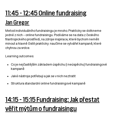
11:45 - 12:45 Online fundraising
Jan Gregor
Metod individuálního fundraisingu je mnoho. Prakticky se dotkneme
jedné z nich – online fundraisingu. Podíváme se na data z českého
filantropického prostředí, na zdroje inspirace, které bychom neměli
minout a hlavně čistě prakticky: naučíme se vytvářet kampaně, které
chytnou za srdce.
Learning outcomes:
Co je nejčastějším základem úspěchu (i neúspěchu) fundraisingové
kampaně
Jaké nástroje potřebuji a jak se v nich neztratit
Struktura standardní online fundraisingové kampaně
14:15 - 15:15 Fundraising: Jak přestat
věřit mýtům o fundraisingu