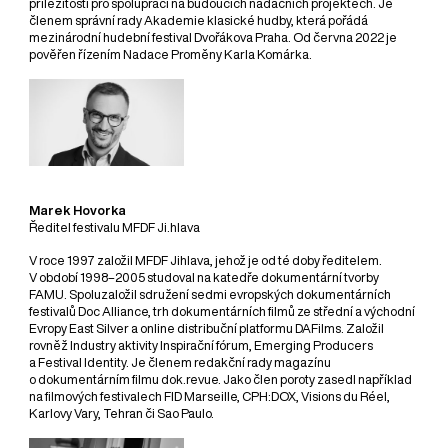
příležitosti pro spolupráci na budoucích nadačních projektech. Je
členem správní rady Akademie klasické hudby, která pořádá
mezinárodní hudební festival Dvořákova Praha. Od června 2022 je
pověřen řízením Nadace Proměny Karla Komárka.
Marek Hovorka
Ředitel festivalu MFDF Ji.hlava
V roce 1997 založil MFDF Jihlava, jehož je od té doby ředitelem.
V období 1998–2005 studoval na katedře dokumentární tvorby
FAMU. Spoluzaložil sdružení sedmi evropských dokumentárních
festivalů Doc Alliance, trh dokumentárních filmů ze střední a východní
Evropy East Silver a online distribuční platformu DAFilms. Založil
rovněž Industry aktivity Inspirační fórum, Emerging Producers
a Festival Identity. Je členem redakční rady magazínu
o dokumentárním filmu dok.revue. Jako člen poroty zasedl například
na filmových festivalech FID Marseille, CPH:DOX, Visions du Réel,
Karlovy Vary, Tehran či Sao Paulo.