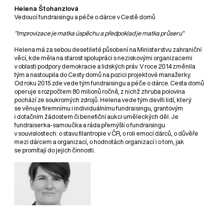
Helena Štohanzlová
Vedoucí fundraisingu a péče o dárce v Cestě domů
"Improvizace je matka úspěchu a předpoklad je matka průseru"
Helena má za sebou desetileté působení na Ministerstvu zahraniční
věcí, kde měla na starost spolupráci s neziskovými organizacemi
v oblasti podpory demokracie a lidských práv. V roce 2014 změnila
tým a nastoupila do Cesty domů na pozici projektové manažerky.
Od roku 2015 zde vede tým fundraisingu a péče o dárce. Cesta domů
operuje s rozpočtem 80 milionů ročně, z nichž zhruba polovina
pochází ze soukromých zdrojů. Helena vede tým devíti lidí, který
se věnuje firemnímu i individuálnímu fundraisingu, grantovým
i dotačním žádostem či benefiční aukci uměleckých děl. Je
fundraiserka-samoučka a ráda přemýšlí o fundraisingu
v souvislostech: o stavu filantropie v ČR, o roli emocí dárců, o důvěře
mezi dárcem a organizací, o hodnotách organizací i o tom, jak
se promítají do jejich činnosti.