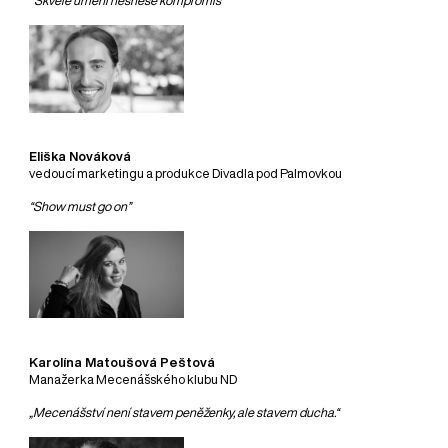
"Skvělé umění nesnese kompromis"
Eliška Nováková
vedoucí marketingu a produkce Divadla pod Palmovkou
“Show must go on”
Karolína Matoušová Peštová
Manažerka Mecenášského klubu ND
„Mecenášství není stavem peněženky, ale stavem ducha.“