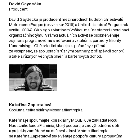
David Gaydečka
Producent
David Gaydečka je producent mezinárodních hudebních festivalů
Metronome Prague (rok vzniku: 2016) a United Islands of Prague (rok
vzniku: 2004). S kolegou Martinem Voňkou mají na starosti koordinaci
organizačního týmu. V rámci aktuálních aktivit se osobně věnuje
zejména programovému směřování a vztahům s partnery, klienty
i fundraisingu. Obě prioritní akce jsou pořádány z příjmů
ze vstupného, ze spoluprací s různými partnery, z příspěvků donorů
a také z různých věcných plnění a barterových dohod.
Kateřina Zapletalová
Spolumajitelka sklárny Moser a filantropka
Kateřina je spolumajitelkou sklárny MOSER. Je zakladatelkou
Nadačního fondu Flaminia, který podporuje znevýhodněné děti
a projekty zaměřené na duševní zdraví. V rámci filantropie
se Kateřina Zapletalová také věnuje podpoře kultury a projektům