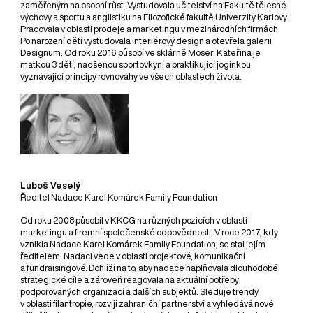
zaměřeným na osobní růst. Vystudovala učitelství na Fakultě tělesné
výchovy a sportu a anglistiku na Filozofické fakultě Univerzity Karlovy.
Pracovala v oblasti prodeje a marketingu v mezinárodních firmách.
Po narození dětí vystudovala interiérový design a otevřela galerii
Designum. Od roku 2016 působí ve sklárně Moser. Kateřina je
matkou 3 dětí, nadšenou sportovkyní a praktikující jogínkou
vyznávající principy rovnováhy ve všech oblastech života.
Luboš Veselý
Ředitel Nadace Karel Komárek Family Foundation
Od roku 2008 působil v KKCG na různých pozicích v oblasti
marketingu a firemní společenské odpovědnosti. V roce 2017, kdy
vznikla Nadace Karel Komárek Family Foundation, se stal jejím
ředitelem. Nadaci vede v oblasti projektové, komunikační
a fundraisingové. Dohlíží na to, aby nadace naplňovala dlouhodobé
strategické cíle a zároveň reagovala na aktuální potřeby
podporovaných organizací a dalších subjektů. Sleduje trendy
v oblasti filantropie, rozvíjí zahraniční partnerství a vyhledává nové