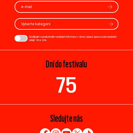
Vyberte kategorii
Souhlasím s poskytnutím osobních informací v rámci zásad zpracování osobních
údajů. Více
zde
.
Dní do festivalu
75
Sledujte nás