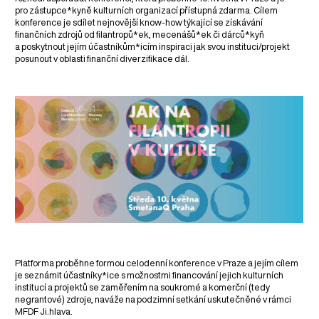
pro zástupce*kyně kulturních organizací přístupná zdarma. Cílem
konference je sdílet nejnovější know-how týkající se získávání
finančních zdrojů od filantropů*ek, mecenášů*ek či dárců*kyň
a poskytnout jejím účastníkům*icím inspiraci jak svou instituci/projekt
posunout v oblasti finanční diverzifikace dál.
Platforma proběhne formou celodenní konference v Praze a jejím cílem
je seznámit účastníky*ice s možnostmi financování jejich kulturních
institucí a projektů se zaměřením na soukromé a komerční (tedy
negrantové) zdroje, naváže na podzimní setkání uskutečněné v rámci
MFDF Ji.hlava.