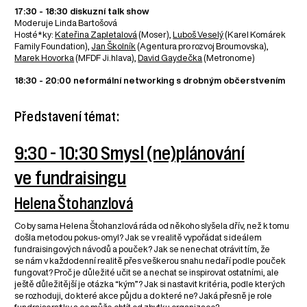
17:30 - 18:30 diskuzní talk show
Moderuje Linda Bartošová
Hosté*ky:
Kateřina Zapletalová
(Moser),
Luboš Veselý
(Karel Komárek
Family Foundation),
Jan Školník
(Agentura pro rozvoj Broumovska),
Marek Hovorka
(MFDF Ji.hlava),
David Gaydečka
(Metronome)
18:30 - 20:00 neformální networking s drobným občerstvením
Představení témat:
9:30 - 10:30 Smysl (ne)plánování
ve fundraisingu
Helena Štohanzlová
Co by sama Helena Štohanzlová ráda od někoho slyšela dřív, než k tomu
došla metodou pokus-omyl? Jak se v realitě vypořádat s ideálem
fundraisingových návodů a pouček? Jak se nenechat otrávit tím, že
se nám v každodenní realitě přes veškerou snahu nedaří podle pouček
fungovat? Proč je důležité učit se a nechat se inspirovat ostatními, ale
ještě důležitější je otázka “kým”? Jak si nastavit kritéria, podle kterých
se rozhoduji, do které akce půjdu a do které ne? Jaká přesně je role