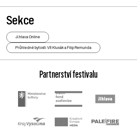
Sekce
Ji.hlava Online
Průhledné bytosti: Vít Klusák a Filip Remunda
Partnerství festivalu