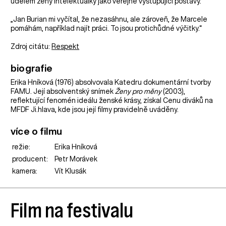
údělem ženy intelektuálky jako veřejně vystupující postavy.
„Jan Burian mi vyčítal, že nezasáhnu, ale zároveň, že Marcele
pomáhám, například najít práci. To jsou protichůdné výčitky.“
Zdroj citátu:
Respekt
biografie
Erika Hníková (1976) absolvovala Katedru dokumentární tvorby
FAMU. Její absolventský snímek
Ženy pro měny
(2003),
reflektující fenomén ideálu ženské krásy, získal Cenu diváků na
MFDF Ji.hlava, kde jsou její filmy pravidelně uváděny.
více o filmu
režie:
Erika Hníková
producent:
Petr Morávek
kamera:
Vít Klusák
Film na festivalu