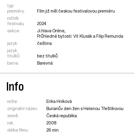
typ
premiéry:
Film již měl českou festivalovou premiéru
ročník
festivalu:
2024
sekce:
Ji.hlava Online
,
Průhledné bytosti: Vít Klusák a Filip Remunda
jazyk:
čeština
jazyk
titulků:
bez titulků
barva:
Barevná
Info
režie:
Erika Hníková
originální název:
Burianův den žen s Helenou Třeštíkovou
země:
Česká republika
rok:
2008
délka filmu:
26 min.