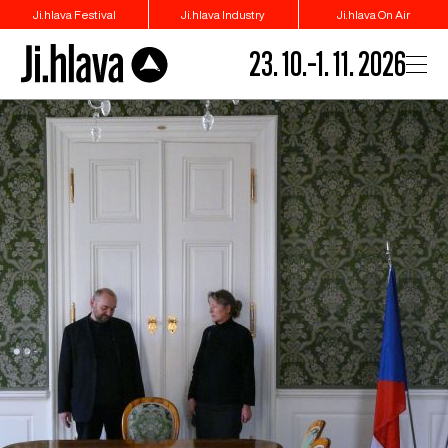
Ji.hlava Festival
Ji.hlava Industry
Ji.hlava On Air
23. 10.–1. 11. 2026