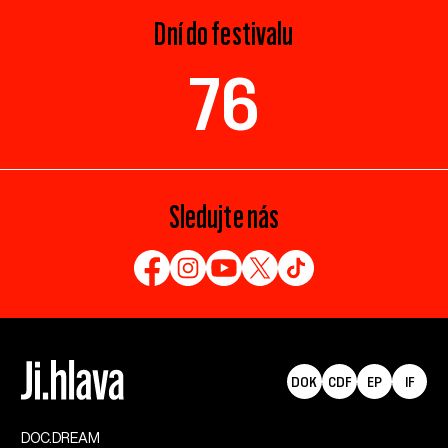
Dní do festivalu
76
Sledujte nás
DOK
CDF
EP
IF
DOC.DREAM​