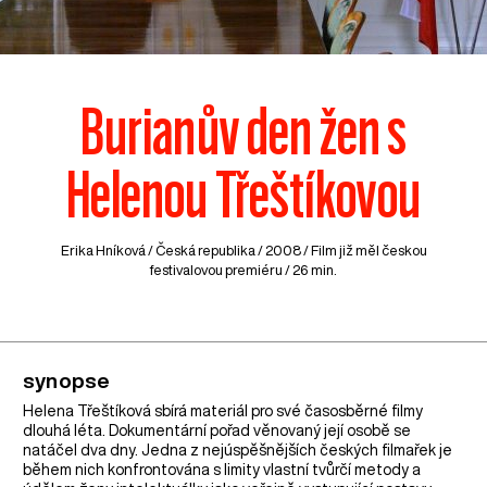
Burianův den žen s
Helenou Třeštíkovou
Erika Hníková /
Česká republika
/ 2008 / Film již měl českou
festivalovou premiéru / 26 min.
synopse
Helena Třeštíková sbírá materiál pro své časosběrné filmy
dlouhá léta. Dokumentární pořad věnovaný její osobě se
natáčel dva dny. Jedna z nejúspěšnějších českých filmařek je
během nich konfrontována s limity vlastní tvůrčí metody a