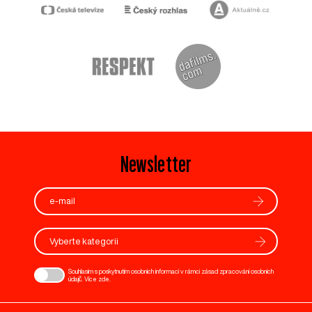
Newsletter
Vyberte kategorii
Souhlasím s poskytnutím osobních informací v rámci zásad zpracování osobních
údajů. Více
zde
.