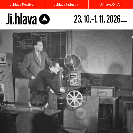
Ji.hlava Festival
Ji.hlava Industry
Ji.hlava On Air
23. 10.–1. 11. 2026