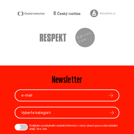
Newsletter
Vyberte kategorii
Souhlasím s poskytnutím osobních informací v rámci zásad zpracování osobních
údajů. Více
zde
.