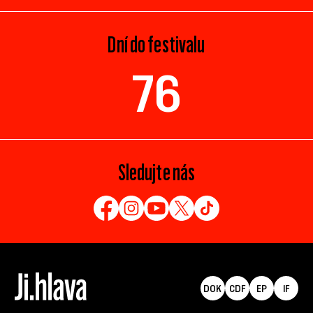
Dní do festivalu
76
Sledujte nás
DOK
CDF
EP
IF