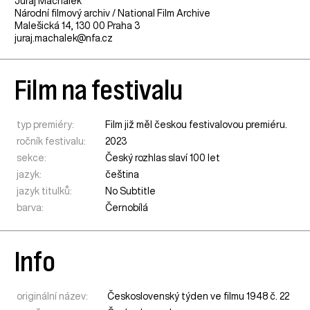
Juraj Machálek
Národní filmový archiv / National Film Archive
Malešická 14, 130 00 Praha 3
juraj.machalek@nfa.cz
Film na festivalu
typ premiéry:
Film již měl českou festivalovou premiéru.
ročník festivalu:
2023
sekce:
Český rozhlas slaví 100 let
jazyk:
čeština
jazyk titulků:
No Subtitle
barva:
Černobílá
Info
originální název:
Československý týden ve filmu 1948 č. 22