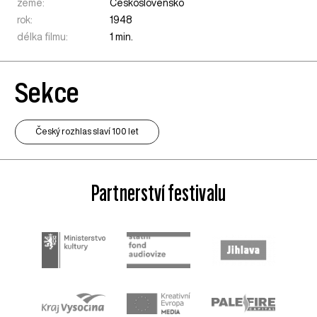
země:
Československo
rok:
1948
délka filmu:
1 min.
Sekce
Český rozhlas slaví 100 let
Partnerství festivalu