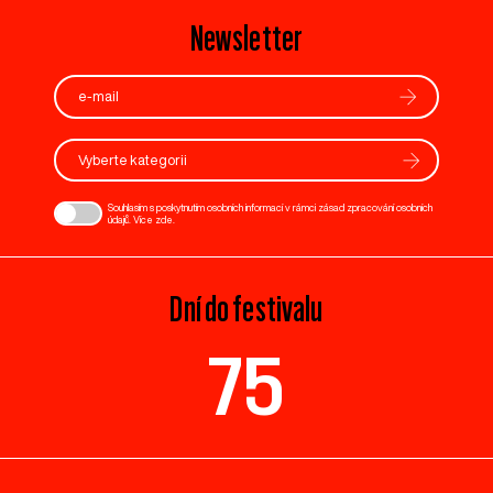
Newsletter
Vyberte kategorii
Souhlasím s poskytnutím osobních informací v rámci zásad zpracování osobních
údajů. Více
zde
.
Dní do festivalu
75