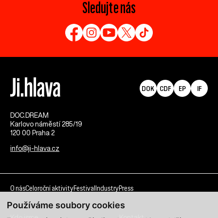
Sledujte nás
DOK
CDF
EP
IF
DOC.DREAM​
Karlovo náměstí 285/19
120 00 Praha 2
info@ji-hlava.cz
O nás
Celoroční aktivity
Festival
Industry
Press
Používáme soubory cookies
Kdo jsme
Kontakt