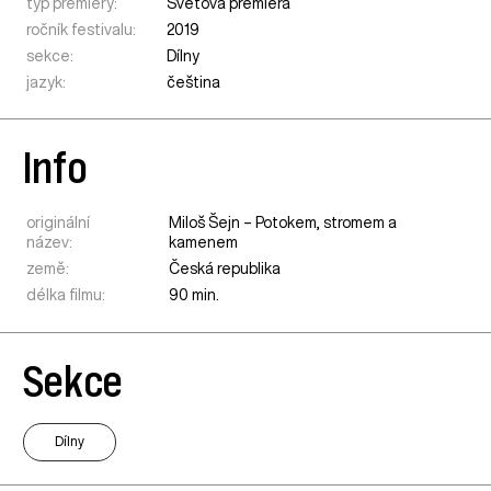
typ premiéry:
Světová premiéra
ročník festivalu:
2019
sekce:
Dílny
jazyk:
čeština
Info
originální
Miloš Šejn – Potokem, stromem a
název:
kamenem
země:
Česká republika
délka filmu:
90 min.
Sekce
Dílny