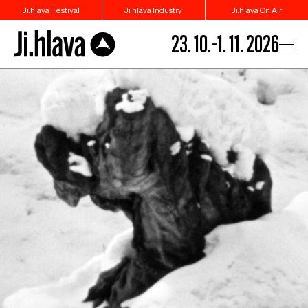
Ji.hlava Festival
Ji.hlava Industry
Ji.hlava On Air
23. 10.–1. 11. 2026