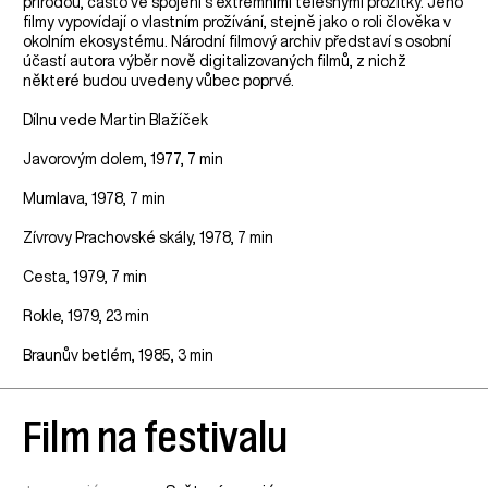
přírodou, často ve spojení s extrémními tělesnými prožitky. Jeho
filmy vypovídají o vlastním prožívání, stejně jako o roli člověka v
okolním ekosystému. Národní filmový archiv představí s osobní
účastí autora výběr nově digitalizovaných filmů, z nichž
některé budou uvedeny vůbec poprvé.
Dílnu vede Martin Blažíček
Javorovým dolem, 1977, 7 min
Mumlava, 1978, 7 min
Zívrovy Prachovské skály, 1978, 7 min
Cesta, 1979, 7 min
Rokle, 1979, 23 min
Braunův betlém, 1985, 3 min
Film na festivalu