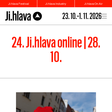
Ji.hlava Festival
Ji.hlava Industry
Ji.hlava On Air
23. 10.–1. 11. 2026
24. Ji.hlava online | 28.
10.