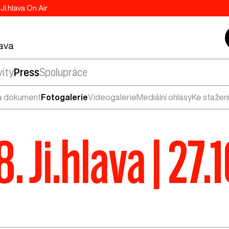
Ji.hlava On Air
lava
vity
Press
Spolupráce
a dokument
Fotogalerie
Videogalerie
Mediální ohlasy
Ke stažen
8. Ji.hlava | 27.1