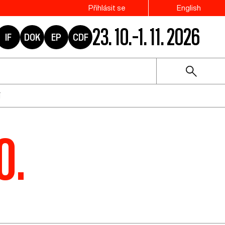
Přihlásit se
English
23. 10.–1. 11. 2026
IF
DOK
EP
CDF
í
0.