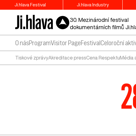
Ji.hlava Festival
Ji.hlava Industry
30. Mezinárodní festival
dokumentárních filmů Ji.h
O nás
Program
Visitor Page
Festival
Celoroční akti
Tiskové zprávy
Akreditace press
Cena Respektu
Média 
2