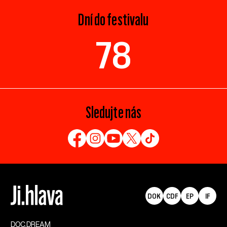
Dní do festivalu
78
Sledujte nás
DOK
CDF
EP
IF
DOC.DREAM​