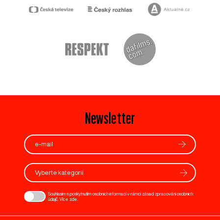
Newsletter
Vyberte kategorii
Souhlasím s poskytnutím osobních informací v rámci zásad zpracování osobních
údajů. Více
zde
.