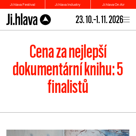
Ji.hlava Festival
Ji.hlava Industry
Ji.hlava On Air
23. 10.–1. 11. 2026
Cena za nejlepší
dokumentární knihu: 5
finalistů