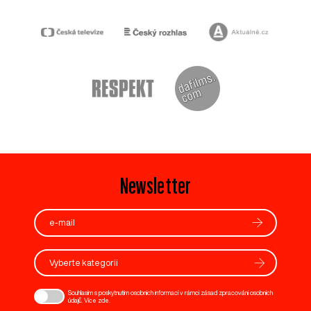
Newsletter
Vyberte kategorii
Souhlasím s poskytnutím osobních informací v rámci zásad zpracování osobních
údajů. Více
zde
.