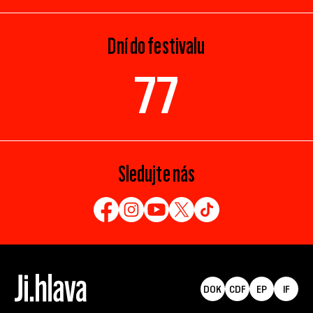
Dní do festivalu
77
Sledujte nás
DOK
CDF
EP
IF