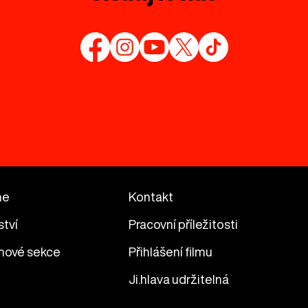
me
Kontakt
ství
Pracovní příležitosti
mové sekce
Přihlášení filmu
Ji.hlava udržitelná