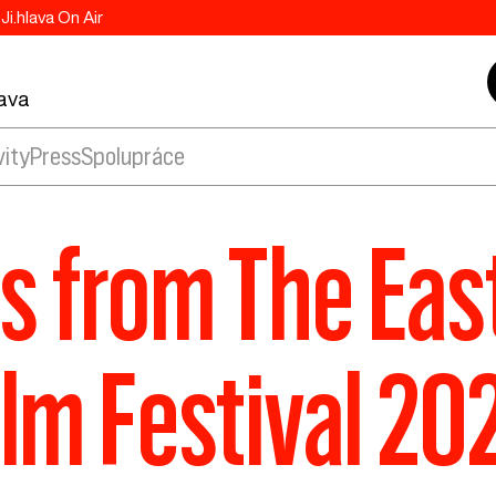
Ji.hlava On Air
lava
vity
Press
Spolupráce
s from The Ea
ilm Festival 20