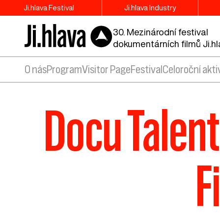
Ji.hlava Festival
Ji.hlava Industry
30. Mezinárodní festival
dokumentárních filmů Ji.h
O nás
Program
Visitor Page
Festival
Celoroční akti
Docu Talent
F