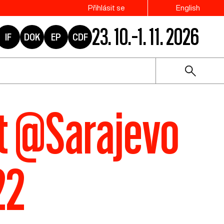
Přihlásit se
English
23. 10.–1. 11. 2026
IF
DOK
EP
CDF
st @Sarajevo
22