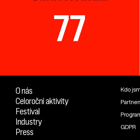
77
O nás
Kdo js
Celoroční aktivity
Partner
Festival
Progra
Industry
GDPR
Press