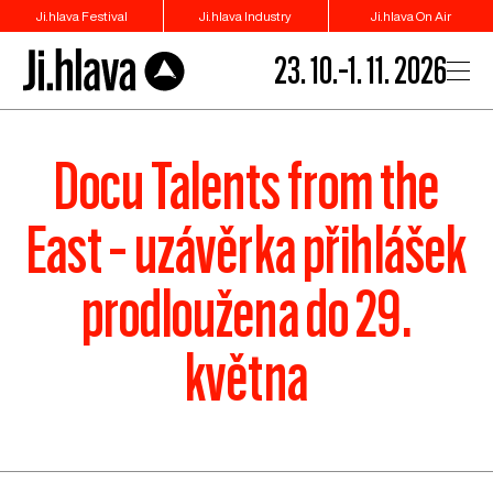
Ji.hlava Festival
Ji.hlava Industry
Ji.hlava On Air
23. 10.–1. 11. 2026
Docu Talents from the
East – uzávěrka přihlášek
prodloužena do 29.
května