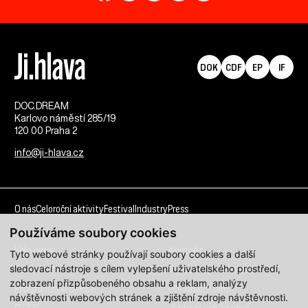
DOK
CDF
EP
IF
DOC.DREAM​
Karlovo náměstí 285/19
120 00 Praha 2
info@ji-hlava.cz
O nás
Celoroční aktivity
Festival
Industry
Press
Používáme soubory cookies
Kdo jsme
Kontakt
Tyto webové stránky používají soubory cookies a další
sledovací nástroje s cílem vylepšení uživatelského prostředí,
Partnerství
Pracovní příležitosti
zobrazení přizpůsobeného obsahu a reklam, analýzy
Programové sekce
Přihlášení filmu
návštěvnosti webových stránek a zjištění zdroje návštěvnosti.