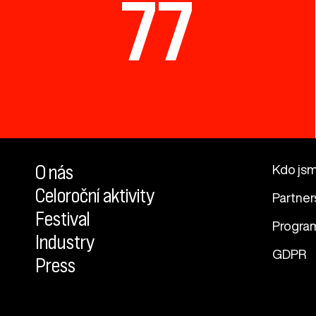
77
O nás
Kdo js
Celoroční aktivity
Partner
Festival
Progra
Industry
GDPR
Press