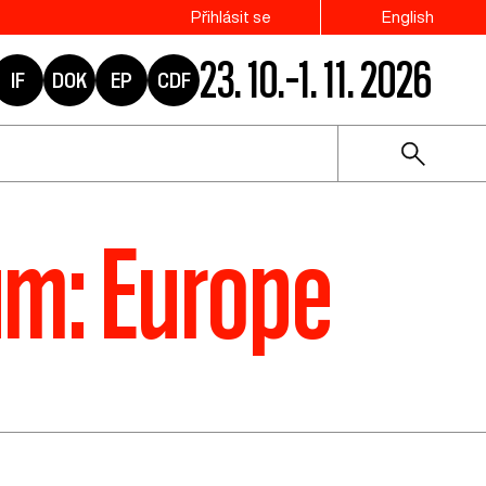
Přihlásit se
English
23. 10.–1. 11. 2026
IF
DOK
EP
CDF
um: Europe