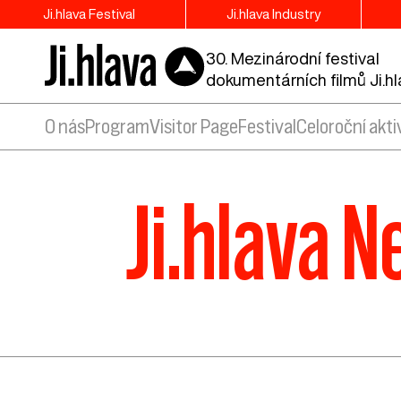
Ji.hlava Festival
Ji.hlava Industry
30. Mezinárodní festival
dokumentárních filmů Ji.h
O nás
Program
Visitor Page
Festival
Celoroční akti
Ji.hlava 