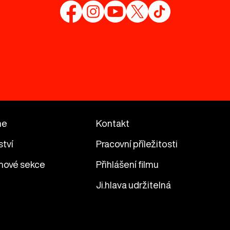
me
Kontakt
ství
Pracovní příležitosti
mové sekce
Přihlášení filmu
Ji.hlava udržitelná