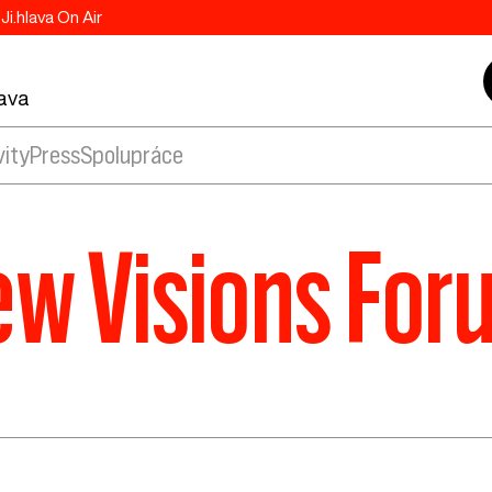
Ji.hlava On Air
lava
vity
Press
Spolupráce
New Visions For