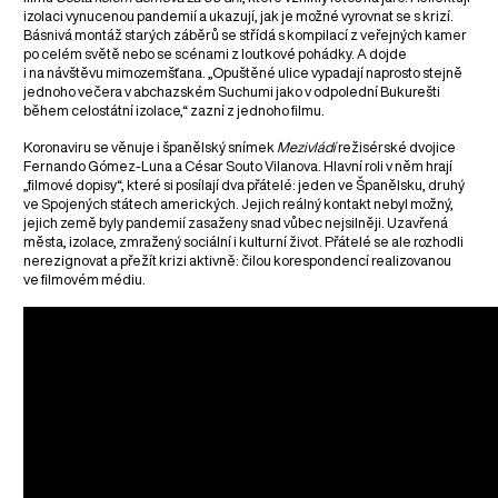
izolaci vynucenou pandemií a ukazují, jak je možné vyrovnat se s krizí.
Básnivá montáž starých záběrů se střídá s kompilací z veřejných kamer
po celém světě nebo se scénami z loutkové pohádky. A dojde
i na návštěvu mimozemšťana. „Opuštěné ulice vypadají naprosto stejně
jednoho večera v abchazském Suchumi jako v odpolední Bukurešti
během celostátní izolace,“ zazní z jednoho filmu.
Koronaviru se věnuje i španělský snímek
Mezivládí
režisérské dvojice
Fernando Gómez-Luna a César Souto Vilanova. Hlavní roli v něm hrají
„filmové dopisy“, které si posílají dva přátelé: jeden ve Španělsku, druhý
ve Spojených státech amerických. Jejich reálný kontakt nebyl možný,
jejich země byly pandemií zasaženy snad vůbec nejsilněji. Uzavřená
města, izolace, zmražený sociální i kulturní život. Přátelé se ale rozhodli
nerezignovat a přežít krizi aktivně: čilou korespondencí realizovanou
ve filmovém médiu.