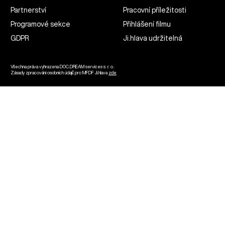
Partnerství
Pracovní příležitosti
Programové sekce
Přihlášení filmu
GDPR
Ji.hlava udržitelná
Všechna práva vyhrazena DOC.DREAM services s. r. o.
Zásady zpracování osobních údajů pro MFDF Ji.hlava
zde