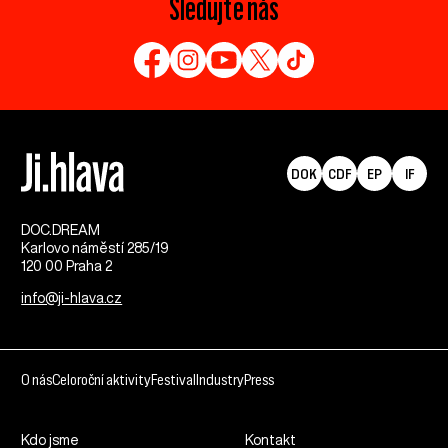
Sledujte nás
DOK
CDF
EP
IF
DOC.DREAM​
Karlovo náměstí 285/19
120 00 Praha 2
info@ji-hlava.cz
O nás
Celoroční aktivity
Festival
Industry
Press
Kdo jsme
Kontakt