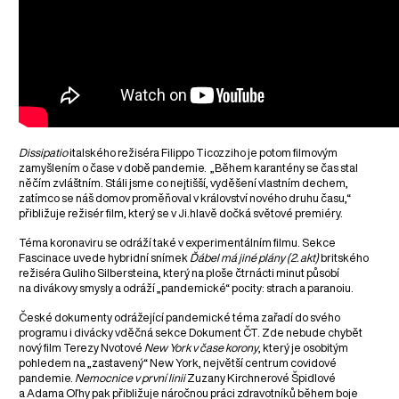
Dissipatio
italského režiséra Filippo Ticozziho je potom filmovým
zamyšlením o čase v době pandemie. „Během karantény se čas stal
něčím zvláštním. Stáli jsme co nejtišší, vyděšení vlastním dechem,
zatímco se náš domov proměňoval v království nového druhu času,“
přibližuje režisér film, který se v Ji.hlavě dočká světové premiéry.
Téma koronaviru se odráží také v experimentálním filmu. Sekce
Fascinace uvede hybridní snímek
Ďábel má jiné plány (2. akt)
britského
režiséra Guliho Silbersteina, který na ploše čtrnácti minut působí
na divákovy smysly a odráží „pandemické“ pocity: strach a paranoiu.
České dokumenty odrážející pandemické téma zařadí do svého
programu i divácky vděčná sekce Dokument ČT. Zde nebude chybět
nový film Terezy Nvotové
New York v čase korony
, který je osobitým
pohledem na „zastavený“ New York, největší centrum covidové
pandemie.
Nemocnice v první linii
Zuzany Kirchnerové Špidlové
a Adama Oľhy pak přibližuje náročnou práci zdravotníků během boje