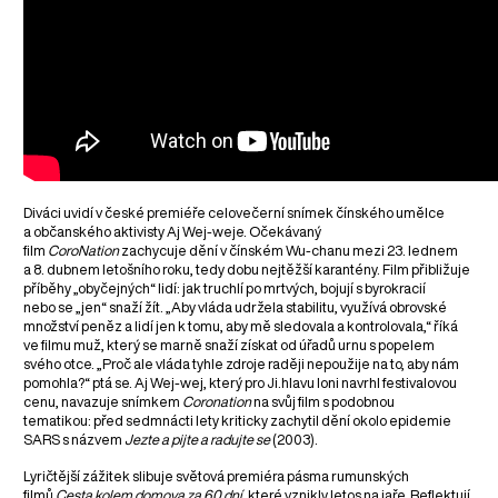
Diváci uvidí v české premiéře celovečerní snímek čínského umělce
a občanského aktivisty Aj Wej-weje. Očekávaný
film
CoroNation
zachycuje dění v čínském Wu-chanu mezi 23. lednem
a 8. dubnem letošního roku, tedy dobu nejtěžší karantény. Film přibližuje
příběhy „obyčejných“ lidí: jak truchlí po mrtvých, bojují s byrokracií
nebo se „jen“ snaží žít. „Aby vláda udržela stabilitu, využívá obrovské
množství peněz a lidí jen k tomu, aby mě sledovala a kontrolovala,“ říká
ve filmu muž, který se marně snaží získat od úřadů urnu s popelem
svého otce. „Proč ale vláda tyhle zdroje raději nepoužije na to, aby nám
pomohla?“ ptá se. Aj Wej-wej, který pro Ji.hlavu loni navrhl festivalovou
cenu, navazuje snímkem
Coronation
na svůj film s podobnou
tematikou: před sedmnácti lety kriticky zachytil dění okolo epidemie
SARS s názvem
Jezte a pijte a radujte se
(2003).
Lyričtější zážitek slibuje světová premiéra pásma rumunských
filmů
Cesta kolem domova za 60 dní
, které vznikly letos na jaře. Reflektují