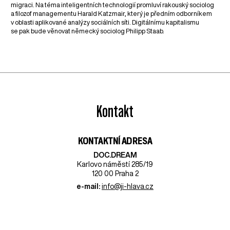
migraci. Na téma inteligentních technologií promluví rakouský sociolog
a filozof managementu Harald Katzmair, který je předním odborníkem
v oblasti aplikované analýzy sociálních síti. Digitálnímu kapitalismu
se pak bude věnovat německý sociolog Philipp Staab.
Kontakt
KONTAKTNÍ ADRESA
DOC.DREAM​
Karlovo náměstí 285/19
120 00 Praha 2
e-mail:
info@ji-hlava.cz