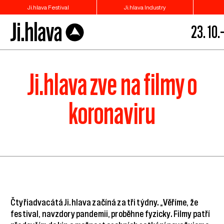
Ji.hlava Festival
Ji.hlava Industry
23. 10.–
Ji.hlava zve na filmy o
koronaviru
Čtyřiadvacátá Ji.hlava začíná za tři týdny. „Věříme, že
festival, navzdory pandemii, proběhne fyzicky. Filmy patří