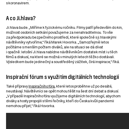
s koronavirem.
A co Ji.hlava?
Ji.hlava bude. „Míříme k fyzickému ročníku. Filmy patří především do kin,
možnost osobních setkání považujeme za nenahraditelnou. To vše
za předpokladu bezpečného prostředí, které společně s ji.hlavskými
návštěvníky vytvoříme,“ říká Marek Hovorka. „Samozřejmě letos
počítáme s menším počtem diváků, ale na situaci se dá dívat
i opačně: letošní Ji.hlava nabídne návštěvníkům dostatek míst i u těch
filmů a diskusí, na které se možná v minulých letech těžko dostávali.
Výsledkem bude jedinečný a soustředěný zážitek, čirá inspirace,“ říká.
Inspirační fórum s využitím digitálních technologií
Také přípravy
Inspiračního fóra
, které letos proběhne už po desáté,
neustávají. Návštěvníci se opět mohou těšit na šest dní debat a diskusí.
„V případě Inspiračního fóra využijeme digitálních technologií, abychom
diváky a hosty propojili s těmi řečníky, kteří do Česka kvůli pandemii
nemohou přijet,“ říká Hovorka.