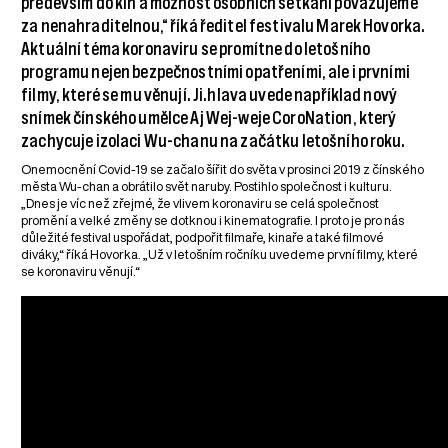
především do kin a možnost osobních setkání považujeme
za nenahraditelnou,“ říká ředitel festivalu Marek Hovorka.
Aktuální téma koronaviru se promítne do letošního
programu nejen bezpečnostními opatřeními, ale i prvními
filmy, které se mu věnují. Ji.hlava uvede například nový
snímek čínského umělce Aj Wej-weje CoroNation, který
zachycuje izolaci Wu-chanu na začátku letošního roku.
Onemocnění Covid-19 se začalo šířit do světa v prosinci 2019 z čínského
města Wu-chan a obrátilo svět naruby. Postihlo společnost i kulturu.
„Dnes je víc než zřejmé, že vlivem koronaviru se celá společnost
promění a velké změny se dotknou i kinematografie. I proto je pro nás
důležité festival uspořádat, podpořit filmaře, kinaře a také filmové
diváky,“ říká Hovorka. „Už v letošním ročníku uvedeme první filmy, které
se koronaviru věnují.“