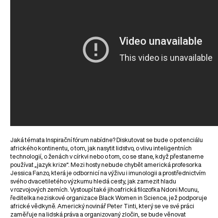
Jaká témata Inspirační fórum nabídne? Diskutovat se bude o potenciálu
afrického kontinentu, o tom, jak nasytit lidstvo, o vlivu inteligentních
technologií, o ženách v církvi nebo o tom, co se stane, když přestaneme
používat „jazyk krize“. Mezi hosty nebude chybět americká profesorka
Jessica Fanzo, která je odbornicí na výživu i imunologii a prostřednictvím
svého dvacetiletého výzkumu hledá cesty, jak zamezit hladu
v rozvojových zemích. Vystoupí také jihoafrická filozofka Ndoni Mcunu,
ředitelka neziskové organizace Black Women in Science, jež podporuje
africké vědkyně. Americký novinář Peter Tinti, který se ve své práci
zaměřuje na lidská práva a organizovaný zločin, se bude věnovat