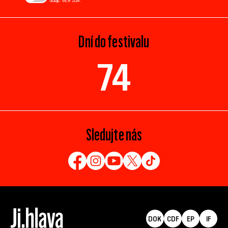
údajů. Více
zde
.
Dní do festivalu
74
Sledujte nás
DOK
CDF
EP
IF