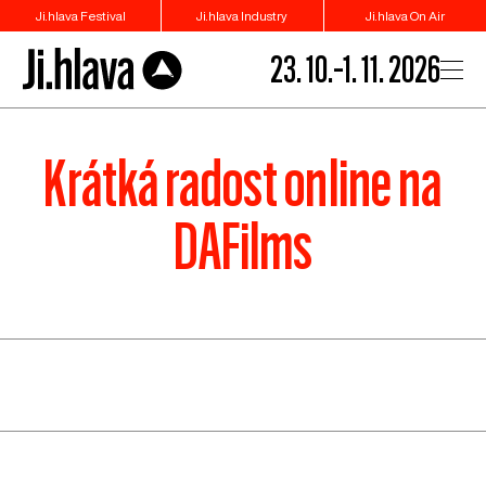
Ji.hlava Festival
Ji.hlava Industry
Ji.hlava On Air
23. 10.–1. 11. 2026
Krátká radost online na
DAFilms