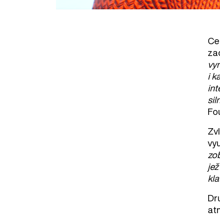
Ce
za
vyn
i k
int
sil
Fo
Zvl
vyu
zob
jež
kla
Dr
at