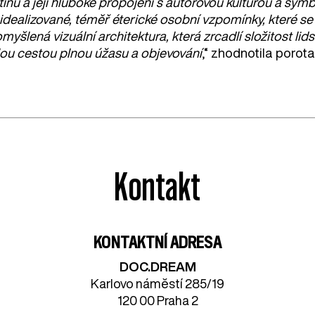
tínu a její hluboké propojení s autorovou kulturou a sym
idealizované, téměř éterické osobní vzpomínky, které se 
myšlená vizuální architektura, která zrcadlí složitost lid
lou cestou plnou úžasu a objevování
,“ zhodnotila porota
Kontakt
KONTAKTNÍ ADRESA
DOC.DREAM​
Karlovo náměstí 285/19
120 00 Praha 2