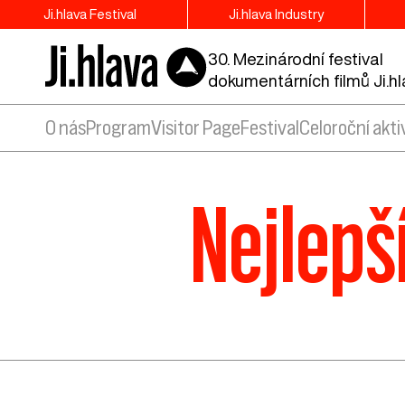
Ji.hlava Festival
Ji.hlava Industry
30. Mezinárodní festival
dokumentárních filmů Ji.h
O nás
Program
Visitor Page
Festival
Celoroční akti
Nejlepš