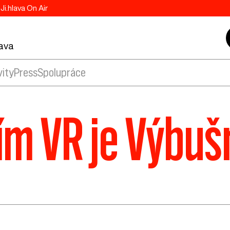
Ji.hlava On Air
lava
vity
Press
Spolupráce
ím VR je Výbuš