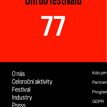
77
O nás
Kdo js
Celoroční aktivity
Partner
Festival
Progra
Industry
GDPR
Press