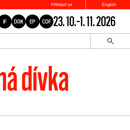
Přihlásit se
English
23. 10.–1. 11. 2026
IF
DOK
EP
CDF
ná dívka