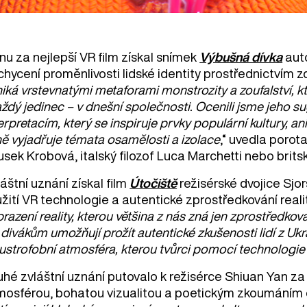
nu za nejlepší VR film získal snímek
Výbušná dívka
auto
chycení proměnlivosti lidské identity prostřednictvím 
iká vrstevnatými metaforami monstrozity a zoufalství, kt
aždý jedinec – v dnešní společnosti. Ocenili jsme jeho s
erpretacím, který se inspiruje prvky populární kultury, 
ně vyjadřuje témata osamělosti a izolace
,“ uvedla porot
usek Krobová, italský filozof Luca Marchetti nebo bri
áštní uznání získal film
Útočiště
režisérské dvojice Sjor
žití VR technologie a autentické zprostředkování reality
razení reality, kterou většina z nás zná jen zprostředkov
 divákům umožňují prožít autentické zkušenosti lidí z Uk
ustrofobní atmosféra, kterou tvůrci pomocí technologie
uhé zvláštní uznání putovalo k režisérce Shiuan Yan za
mosférou, bohatou vizualitou a poetickým zkoumáním dua