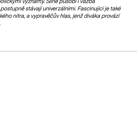
bolickými významy. Silně působí i vazba
postupně stávají univerzálními. Fascinující je také
ského nitra, a vypravěčův hlas, jenž diváka provází
.