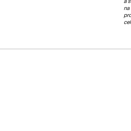
a s
na 
pro
ce