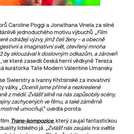
rů Caroline Poggi a Jonathana Vinela za silné
zdánlivě jednoduchého motivu výbuchů. „
Film
eré odrážejí výzvy, jimž čelí ženy – a obecně
ugestivní a imaginativní svět, otevřený mnoha
aniž by sklouzával k doslovným odkazům, a zároveň
a, ve které zasedli česká herní vědkyně Tereza
tská kurátorka Tate Modern Valentine Umansky.
se Swierstry a Ivanny Khitsinské za inovativní
 války. „
Ocenili jsme přímé a nezkreslené
aně z médií. Zvlášť silně na nás zapůsobily scény,
rajiny zachycených ve filmu, a také záměrně
 mistrně umocňují,
“ uvedla porota.
 film
Trans-kompozice
, který zaujal fantastickou
lity lidského já. „
Zvlášť nás zaujala hra světla