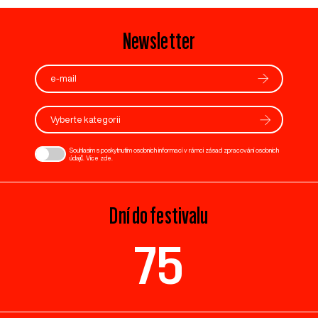
Newsletter
Vyberte kategorii
Souhlasím s poskytnutím osobních informací v rámci zásad zpracování osobních
údajů. Více
zde
.
Dní do festivalu
75