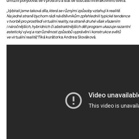
umožní pohybovat se v prostoru a stát se součástí interaktivního světa.
„Vybírali jsme taková díla, která se různými způsoby vztahují k realitě.
Na jedné straně bychom rádi návštěvníkům zpřehlednili typické tendence
v tvorbě pro prostředí virtuální reality, na straně druhé však vřazením
i náročnějších, hybridních či abstraktnějších děl program ukazuje razantní
estetický vývoj a rozrůzněnost způsobů vyprávění i konstrukce světů
ve virtuální realitě,“
říká kurátorka Andrea Slováková.