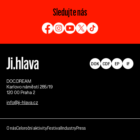
Sledujte nás
DOK
CDF
EP
IF
DOC.DREAM​
Karlovo náměstí 285/19
120 00 Praha 2
info@ji-hlava.cz
O nás
Celoroční aktivity
Festival
Industry
Press