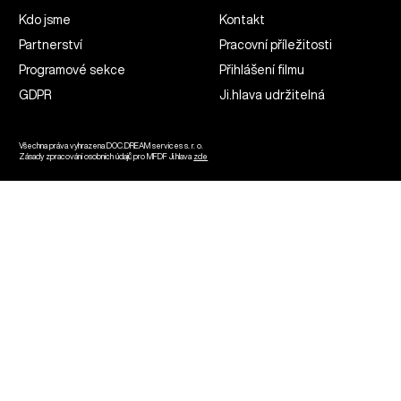
Kdo jsme
Kontakt
Partnerství
Pracovní příležitosti
Programové sekce
Přihlášení filmu
GDPR
Ji.hlava udržitelná
Všechna práva vyhrazena DOC.DREAM services s. r. o.
Zásady zpracování osobních údajů pro MFDF Ji.hlava
zde