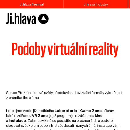
Ji.hlava Festival
Ji.hlava Industry
Podoby virtuální reality
Sekce Překrásné nové světy představí audiovizuální formáty vykračující
z promítacího plátna
Letos jme vedle již tradičního
Laboratoria
a
Game Zone
připravili
také rozšířenou
VR Zone
, jejíž program je rozdělen na
kino
a
instalace
. Zatímco v kině se posadíte na otočnou židli a budete
sledovat svět kolem sebe z třistašedesáti různých úhlů, instalace vám