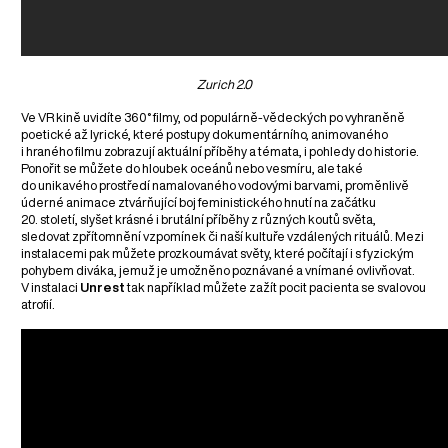
Zurich 2.0
Ve VR kině uvidíte 360° filmy, od populárně-vědeckých po vyhraněně
poetické až lyrické, které postupy dokumentárního, animovaného
i hraného filmu zobrazují aktuální příběhy a témata, i pohledy do historie.
Ponořit se můžete do hloubek oceánů nebo vesmíru, ale také
do unikavého prostředí namalovaného vodovými barvami, proměnlivě
úderné animace ztvárňující boj feministického hnutí na začátku
20. století, slyšet krásné i brutální příběhy z různých koutů světa,
sledovat zpřítomnění vzpomínek či naší kultuře vzdálených rituálů. Mezi
instalacemi pak můžete prozkoumávat světy, které počítají i s fyzickým
pohybem diváka, jemuž je umožněno poznávané a vnímané ovlivňovat.
V instalaci
Unrest
tak například můžete zažít pocit pacienta se svalovou
atrofií.