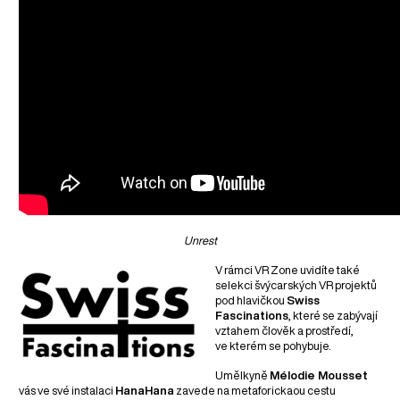
Unrest
V rámci VR Zone uvidíte také
selekci švýcarských VR projektů
pod hlavičkou
Swiss
Fascinations
, které se zabývají
vztahem člověk a prostředí,
ve kterém se pohybuje.
Umělkyně
Mélodie Mousset
vás ve své instalaci
HanaHana
zavede na metaforickaou cestu