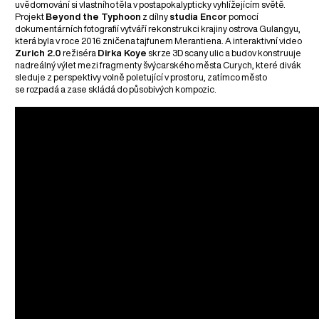
uvědomování si vlastního těla v postapokalypticky vyhlížejícím světě.
Projekt
Beyond the Typhoon
z dílny
studia Encor
pomocí
dokumentárních fotografií vytváří rekonstrukci krajiny ostrova Gulangyu,
která byla v roce 2016 zničena tajfunem Merantiena. A interaktivní video
Zurich 2.0
režiséra
Dirka Koye
skrze 3D scany ulic a budov konstruuje
nadreálný výlet mezi fragmenty švýcarského města Curych, které divák
sleduje z perspektivy volně poletující v prostoru, zatímco město
se rozpadá a zase skládá do působivých kompozic.