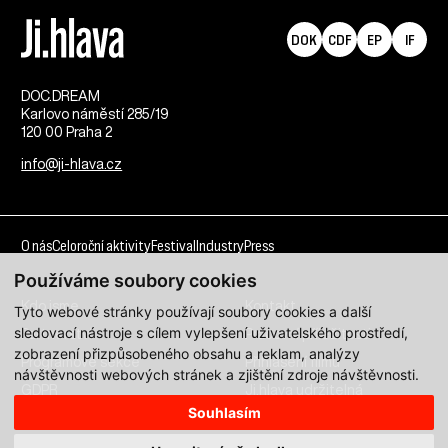
DOK
CDF
EP
IF
DOC.DREAM​
Karlovo náměstí 285/19
120 00 Praha 2
info@ji-hlava.cz
O nás
Celoroční aktivity
Festival
Industry
Press
Používáme soubory cookies
Kdo jsme
Kontakt
Tyto webové stránky používají soubory cookies a další
sledovací nástroje s cílem vylepšení uživatelského prostředí,
Partnerství
Pracovní příležitosti
zobrazení přizpůsobeného obsahu a reklam, analýzy
Programové sekce
Přihlášení filmu
návštěvnosti webových stránek a zjištění zdroje návštěvnosti.
GDPR
Ji.hlava udržitelná
Souhlasím
Všechna práva vyhrazena DOC.DREAM services s. r. o.