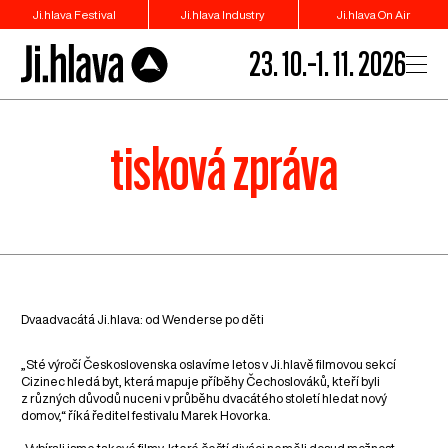
Ji.hlava Festival
Ji.hlava Industry
Ji.hlava On Air
23. 10.–1. 11. 2026
tisková zpráva
Dvaadvacátá Ji.hlava: od Wenderse po děti
„Sté výročí Československa oslavíme letos v Ji.hlavě filmovou sekcí
Cizinec hledá byt, která mapuje příběhy Čechoslováků, kteří byli
z různých důvodů nuceni v průběhu dvacátého století hledat nový
domov,“ říká ředitel festivalu Marek Hovorka.