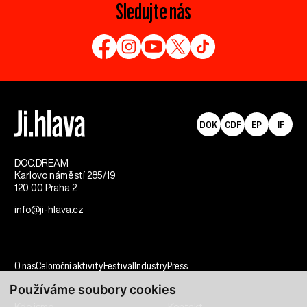
Sledujte nás
DOK
CDF
EP
IF
DOC.DREAM​
Karlovo náměstí 285/19
120 00 Praha 2
info@ji-hlava.cz
O nás
Celoroční aktivity
Festival
Industry
Press
Používáme soubory cookies