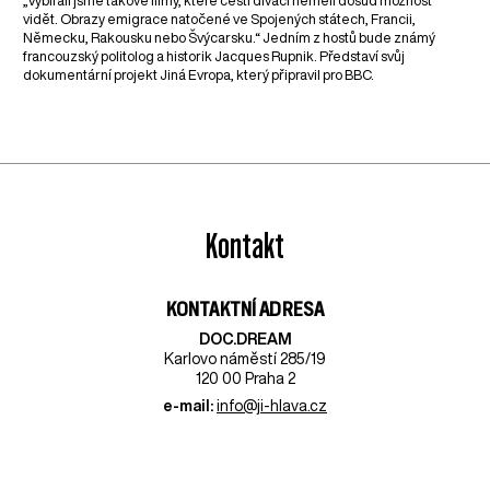
„Vybírali jsme takové filmy, které čeští diváci neměli dosud možnost
vidět. Obrazy emigrace natočené ve Spojených státech, Francii,
Německu, Rakousku nebo Švýcarsku.“ Jedním z hostů bude známý
francouzský politolog a historik Jacques Rupnik. Představí svůj
dokumentární projekt Jiná Evropa, který připravil pro BBC.
Kontakt
KONTAKTNÍ ADRESA
DOC.DREAM​
Karlovo náměstí 285/19
120 00 Praha 2
e-mail:
info@ji-hlava.cz