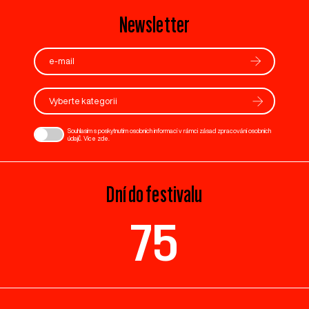
Newsletter
Vyberte kategorii
Souhlasím s poskytnutím osobních informací v rámci zásad zpracování osobních
údajů. Více
zde
.
Dní do festivalu
75