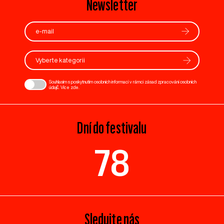
Newsletter
Vyberte kategorii
Souhlasím s poskytnutím osobních informací v rámci zásad zpracování osobních
údajů. Více
zde
.
Dní do festivalu
78
Sledujte nás