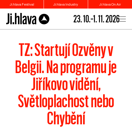
Ji.hlava Festival
Ji.hlava Industry
Ji.hlava On Air
23. 10.–1. 11. 2026
TZ: Startují Ozvěny v
Belgii. Na programu je
Jiříkovo vidění,
Světloplachost nebo
Chybění