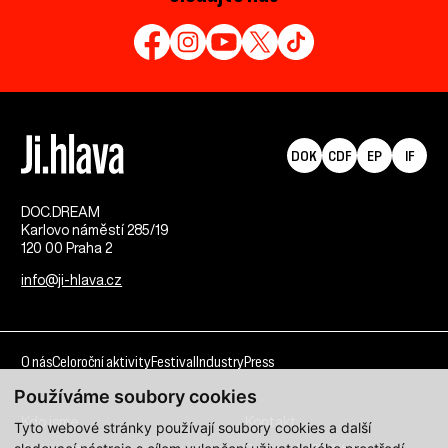
DOK
CDF
EP
IF
DOC.DREAM​
Karlovo náměstí 285/19
120 00 Praha 2
info@ji-hlava.cz
O nás
Celoroční aktivity
Festival
Industry
Press
Používáme soubory cookies
Kdo jsme
Kontakt
Tyto webové stránky používají soubory cookies a další