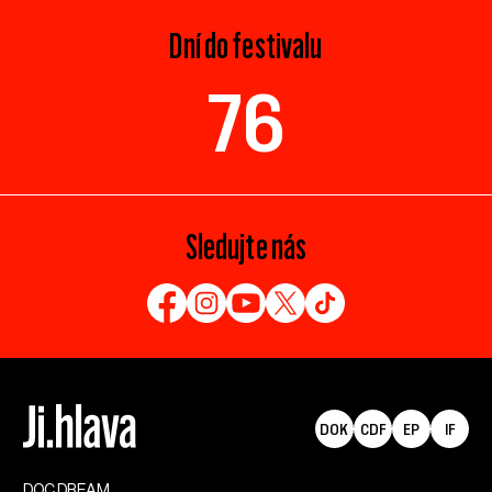
Dní do festivalu
76
Sledujte nás
DOK
CDF
EP
IF
DOC.DREAM​