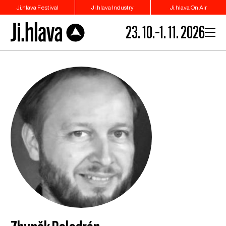
Ji.hlava Festival
Ji.hlava Industry
Ji.hlava On Air
23. 10.–1. 11. 2026