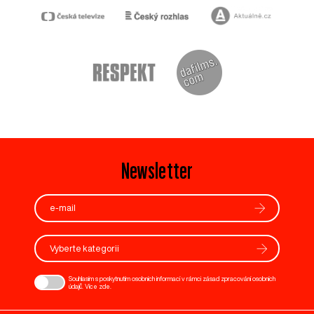
Newsletter
Vyberte kategorii
Souhlasím s poskytnutím osobních informací v rámci zásad zpracování osobních
údajů. Více
zde
.