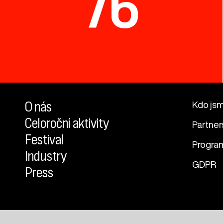
76
O nás
Kdo js
Celoroční aktivity
Partner
Festival
Progra
Industry
GDPR
Press