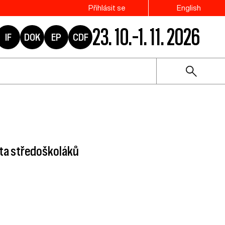
Přihlásit se
English
23. 10.–1. 11. 2026
IF
DOK
EP
CDF
ota středoškoláků