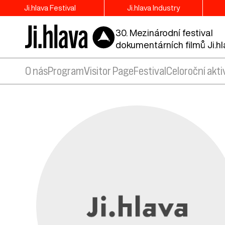
Ji.hlava Festival
Ji.hlava Industry
30. Mezinárodní festival
dokumentárních filmů Ji.h
O nás
Program
Visitor Page
Festival
Celoroční akti