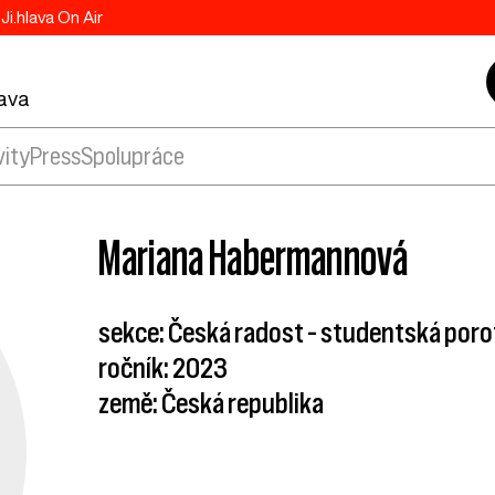
Ji.hlava On Air
lava
vity
Press
Spolupráce
Mariana Habermannová
sekce: Česká radost – studentská por
ročník: 2023
země: Česká republika