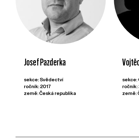
Josef Pazderka
Vojtě
sekce: Svědectví
sekce:
ročník: 2017
ročník
země: Česká republika
země: 