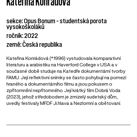
Kateřina Konrádová
sekce: Opus Bonum – studentská porota
vysokoškoláků
ročník: 2022
země: Česká republika
Kateřina Konrádová (*1996) vystudovala komparativní
literaturu a arabistiku na Haverford College v USA a v
současné době studuje na Katedře dokumentární tvorby
FAMU. Její reflektivní snímky se často pohybují na pomezí
hraného a dokumentárního filmu a jsou pokusem o
zpřítomnění nepřítomného. Její krátký film Dobrá Voda
(2023), jehož středobodem je zmizelý sudetský dům,
uvedly festivaly MFDF Ji.hlava a Nezlomní a obětovaní.