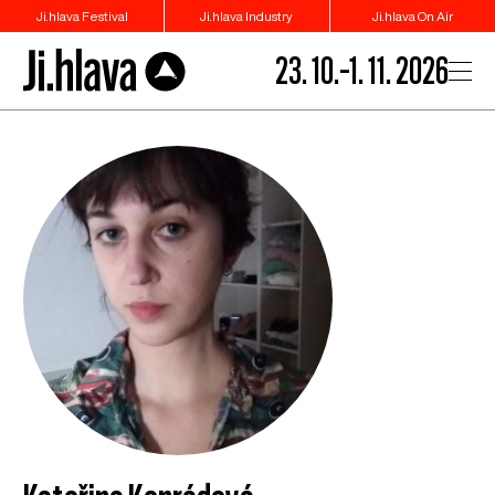
Ji.hlava Festival
Ji.hlava Industry
Ji.hlava On Air
23. 10.–1. 11. 2026