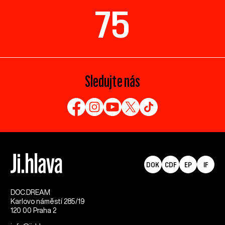
75
Sledujte nás
DOK
CDF
EP
IF
DOC.DREAM​
Karlovo náměstí 285/19
120 00 Praha 2