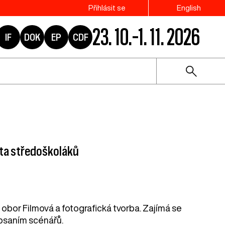
Přihlásit se
English
23. 10.–1. 11. 2026
IF
DOK
EP
CDF
ota středoškoláků
ě obor Filmová a fotografická tvorba. Zajímá se
a psaním scénářů.