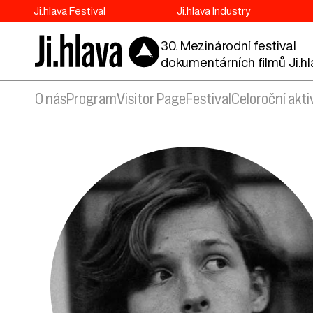
Ji.hlava Festival
Ji.hlava Industry
30. Mezinárodní festival
dokumentárních filmů Ji.h
O nás
Program
Visitor Page
Festival
Celoroční akti