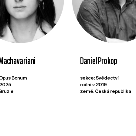
 Machavariani
Daniel Prokop
 Opus Bonum
sekce: Svědectví
 2025
ročník: 2019
Gruzie
země: Česká republika