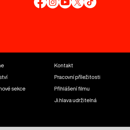
me
Kontakt
ství
Pracovní příležitosti
mové sekce
Přihlášení filmu
Ji.hlava udržitelná