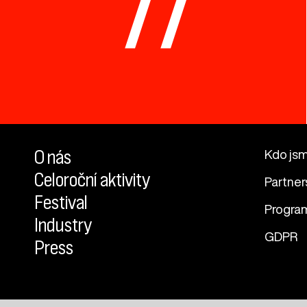
77
O nás
Kdo js
Celoroční aktivity
Partner
Festival
Progra
Industry
GDPR
Press