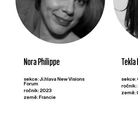
Nora Philippe
Tekla
sekce: Ji.hlava New Visions
sekce:
Forum
ročník:
ročník: 2023
země: 
země: Francie