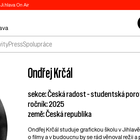
Ji.hlava On Air
lava
vity
Press
Spolupráce
Ondřej Krčál
sekce: Česká radost – studentská por
ročník: 2025
země: Česká republika
Ondřej Krčál studuje grafickou školu v Jihlav
o filmy a v budoucnu by se rád věnoval režii 