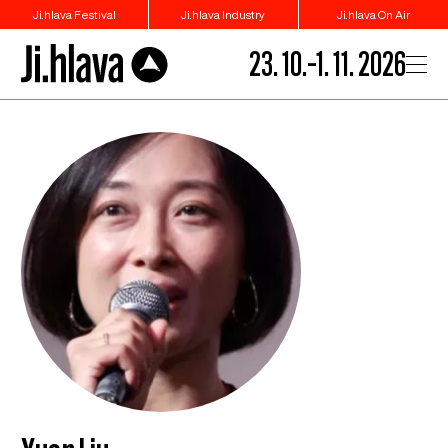
Ji.hlava Festival
Ji.hlava Industry
Ji.hlava On Air
23. 10.–1. 11. 2026