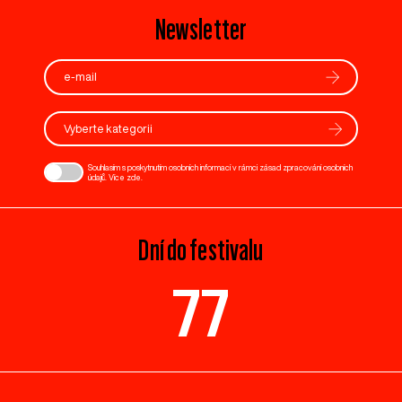
Newsletter
Vyberte kategorii
Souhlasím s poskytnutím osobních informací v rámci zásad zpracování osobních
údajů. Více
zde
.
Dní do festivalu
77