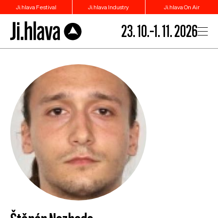
Ji.hlava Festival
Ji.hlava Industry
Ji.hlava On Air
23. 10.–1. 11. 2026