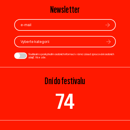
Newsletter
Vyberte kategorii
Souhlasím s poskytnutím osobních informací v rámci zásad zpracování osobních
údajů. Více
zde
.
Dní do festivalu
74