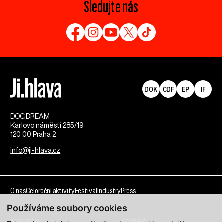
Sledujte nás
DOK
CDF
EP
IF
DOC.DREAM​
Karlovo náměstí 285/19
120 00 Praha 2
info@ji-hlava.cz
O nás
Celoroční aktivity
Festival
Industry
Press
Používáme soubory cookies
Kdo jsme
Kontakt